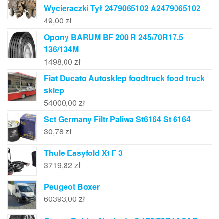
Wycieraczki Tył 2479065102 A2479065102
49,00
zł
Opony BARUM BF 200 R 245/70R17.5
136/134M
1498,00
zł
Fiat Ducato Autosklep foodtruck food truck
sklep
54000,00
zł
Sct Germany Filtr Paliwa St6164 St 6164
30,78
zł
Thule Easyfold Xt F 3
3719,82
zł
Peugeot Boxer
60393,00
zł