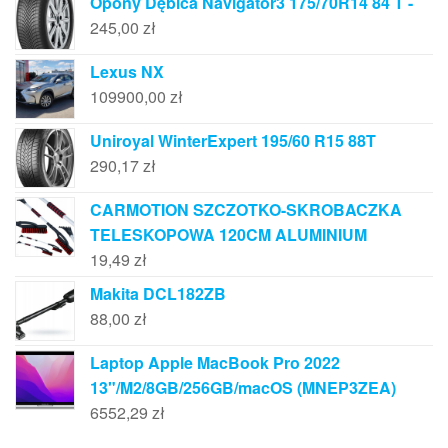
Opony Dębica Navigator3 175/70R14 84 T -
245,00
zł
Lexus NX
109900,00
zł
Uniroyal WinterExpert 195/60 R15 88T
290,17
zł
CARMOTION SZCZOTKO-SKROBACZKA
TELESKOPOWA 120CM ALUMINIUM
19,49
zł
Makita DCL182ZB
88,00
zł
Laptop Apple MacBook Pro 2022
13"/M2/8GB/256GB/macOS (MNEP3ZEA)
6552,29
zł