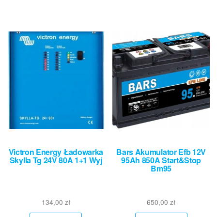
Victron Energy Ładowarka
Bars Akumulator Efb 12V
Skylla Tg 24V 80A 1+1 Wyj
95Ah 850A Start&Stop
Bm95
134,00
zł
650,00
zł