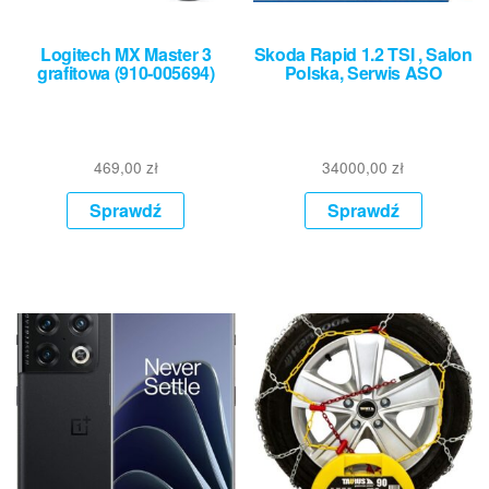
Logitech MX Master 3
Skoda Rapid 1.2 TSI , Salon
grafitowa (910-005694)
Polska, Serwis ASO
469,00
zł
34000,00
zł
Sprawdź
Sprawdź