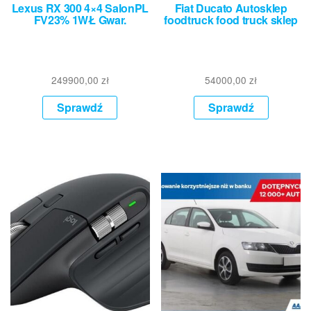
Lexus RX 300 4×4 SalonPL
Fiat Ducato Autosklep
FV23% 1WŁ Gwar.
foodtruck food truck sklep
249900,00
zł
54000,00
zł
Sprawdź
Sprawdź