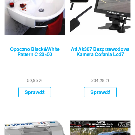
Opoczno Black&White
Atl Ak307 Bezprzewodowa
Pattern C 20×50
Kamera Cofania Lcd7
50,95
zł
234,28
zł
Sprawdź
Sprawdź