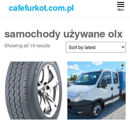
Przejdź
cafefurkot.com.pl
do
Menu
treści
samochody używane olx
Showing all 19 results