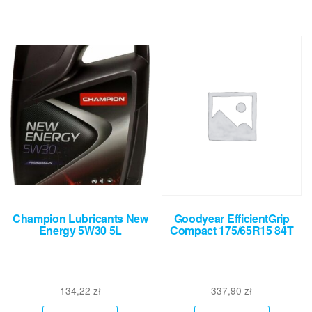
Champion Lubricants New
Goodyear EfficientGrip
Energy 5W30 5L
Compact 175/65R15 84T
134,22
zł
337,90
zł