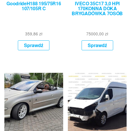
GoodrideH188 195/75R16
IVECO 35C17 3,0 HPI
107/105R C
170KONNA DOKA
BRYGADÓWKA 7OSÓB
359,86
zł
75000,00
zł
Sprawdź
Sprawdź