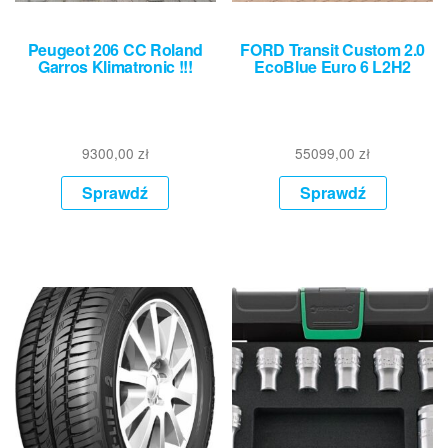
Peugeot 206 CC Roland
FORD Transit Custom 2.0
Garros Klimatronic !!!
EcoBlue Euro 6 L2H2
9300,00
zł
55099,00
zł
Sprawdź
Sprawdź