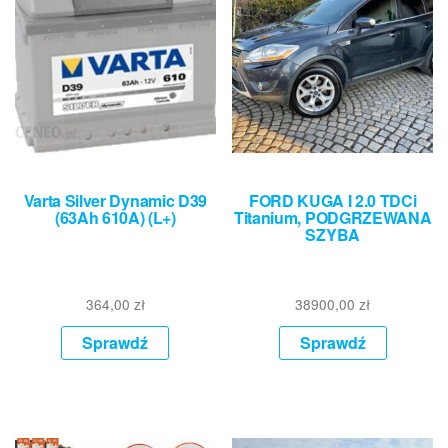
Varta Silver Dynamic D39
FORD KUGA I 2.0 TDCi
(63Ah 610A) (L+)
Titanium, PODGRZEWANA
SZYBA
364,00
zł
38900,00
zł
Sprawdź
Sprawdź