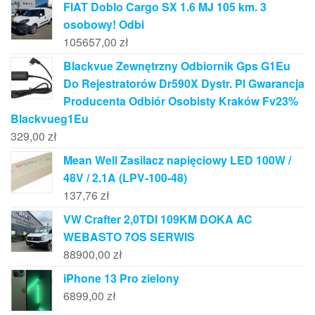
FIAT Doblo Cargo SX 1.6 MJ 105 km. 3
osobowy! Odbi
105657,00
zł
Blackvue Zewnętrzny Odbiornik Gps G1Eu
Do Rejestratorów Dr590X Dystr. Pl Gwarancja
Producenta Odbiór Osobisty Kraków Fv23%
Blackvueg1Eu
329,00
zł
Mean Well Zasilacz napięciowy LED 100W /
48V / 2.1A (LPV-100-48)
137,76
zł
VW Crafter 2,0TDI 109KM DOKA AC
WEBASTO 7OS SERWIS
88900,00
zł
iPhone 13 Pro zielony
6899,00
zł