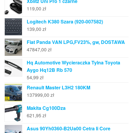
Xblitz Uni Pro 1 czarne
119,00
zł
Logitech K380 Szara (920-007582)
139,00
zł
Fiat Panda VAN LPG,FV23%, gw, DOSTAWA
47847,00
zł
Hq Automotive Wycieraczka Tylna Toyota
Aygo Hq12B Rb 570
54,99
zł
Renault Master L3H2 180KM
137999,00
zł
Makita Cg100Dza
621,95
zł
Asus 90Yh0360-B2Ua00 Cetra Ii Core