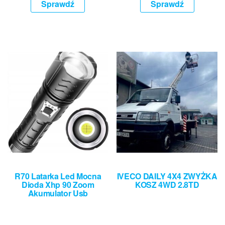
Sprawdź
Sprawdź
R70 Latarka Led Mocna
IVECO DAILY 4X4 ZWYŻKA
Dioda Xhp 90 Zoom
KOSZ 4WD 2.8TD
Akumulator Usb