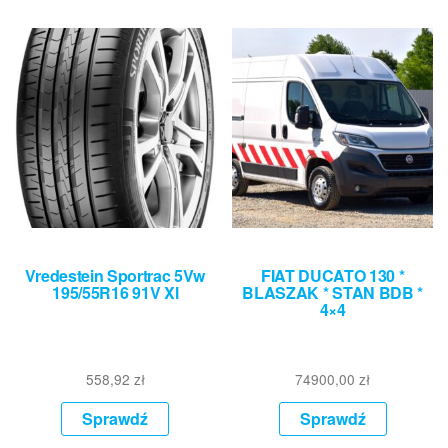
Vredestein Sportrac 5Vw
FIAT DUCATO 130 *
195/55R16 91V Xl
BLASZAK * STAN BDB *
4×4
558,92
zł
74900,00
zł
Sprawdź
Sprawdź