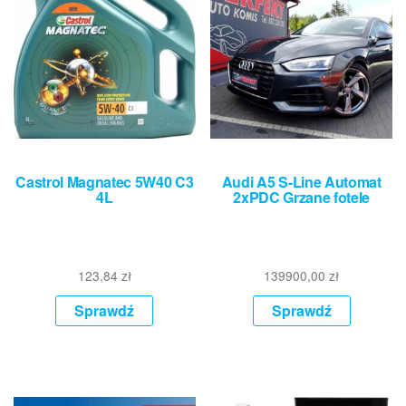
Castrol Magnatec 5W40 C3
Audi A5 S-Line Automat
4L
2xPDC Grzane fotele
123,84
zł
139900,00
zł
Sprawdź
Sprawdź