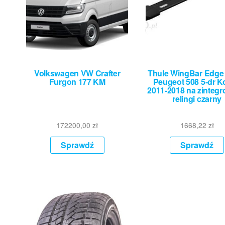
Volkswagen VW Crafter
Thule WingBar Edge
Furgon 177 KM
Peugeot 508 5-dr K
2011-2018 na zinteg
relingi czarny
172200,00
zł
1668,22
zł
Sprawdź
Sprawdź