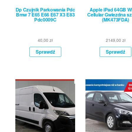
Dp Czujnik Parkowania Pdc
Apple iPad 64GB Wi
Bmw 7 E65 E66 E67 X3 E83
Cellular Gwiezdna s
Pdc0009C
(MK473FDA)
40,00
zł
2149,00
zł
Sprawdź
Sprawdź