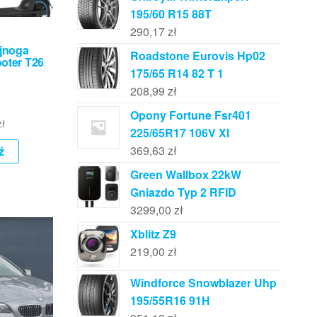
195/60 R15 88T
290,17
zł
ajnoga
Roadstone Eurovis Hp02
ooter T26
175/65 R14 82 T 1
208,99
zł
Opony Fortune Fsr401
zł
225/65R17 106V Xl
369,63
zł
ź
Green Wallbox 22kW
Gniazdo Typ 2 RFID
3299,00
zł
Xblitz Z9
219,00
zł
Windforce Snowblazer Uhp
195/55R16 91H