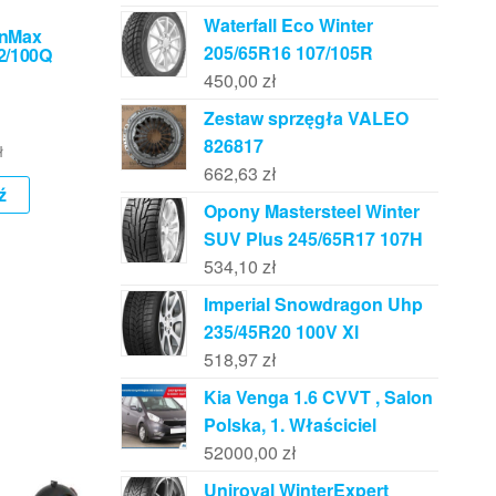
Waterfall Eco Winter
inMax
205/65R16 107/105R
2/100Q
450,00
zł
Zestaw sprzęgła VALEO
826817
ł
662,63
zł
ź
Opony Mastersteel Winter
SUV Plus 245/65R17 107H
534,10
zł
Imperial Snowdragon Uhp
235/45R20 100V Xl
518,97
zł
Kia Venga 1.6 CVVT , Salon
Polska, 1. Właściciel
52000,00
zł
Uniroyal WinterExpert