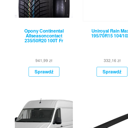
Opony Continental
Uniroyal Rain Ma
Allseasoncontact
195/70R15 104/1
235/50R20 100T Fr
941,99
zł
332,16
zł
Sprawdź
Sprawdź