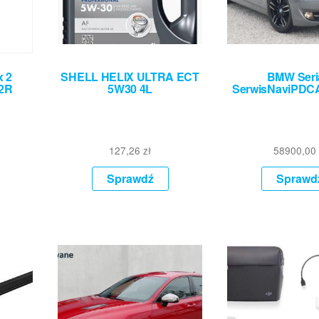
x 2
SHELL HELIX ULTRA ECT
BMW Seri
02R
5W30 4L
SerwisNaviPDCA
127,26
zł
58900,00
Sprawdź
Sprawd