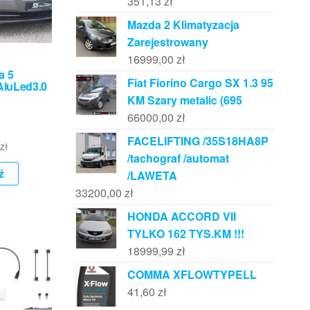
351,13
zł
Mazda 2 Klimatyzacja
Zarejestrowany
16999,00
zł
a 5
Fiat Fiorino Cargo SX 1.3 95
luLed3.0
KM Szary metalic (695
66000,00
zł
FACELIFTING /35S18HA8P
zł
/tachograf /automat
ź
/LAWETA
33200,00
zł
HONDA ACCORD VII
TYLKO 162 TYS.KM !!!
18999,99
zł
COMMA XFLOWTYPELL
41,60
zł