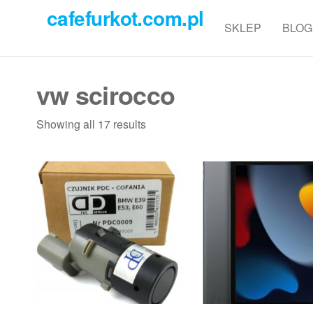
Przejdź
cafefurkot.com.pl
do
SKLEP
BLOG
treści
vw scirocco
Showing all 17 results