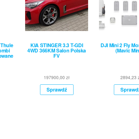
 Thule
KIA STINGER 3.3 T-GDI
DJI Mini 2 Fly 
ombi
4WD 366KM Salon Polska
(Mavic Min
rowane
FV
197900,00
zł
2894,23
Sprawdź
Sprawd