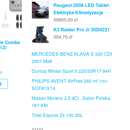
Peugeot 2008 LED Tablet
Elektryka Klimatyzacja
39900,00
zł
K2 Raider Pro Jr 30D0221
354,70
zł
More Combo
i 2)
MERCEDES-BENZ KLASA S 320 CDI
2001 Matt
Dunlop Winter Sport 5 225/50R17 94H
zł
PHILIPS AVENT AirFree 260 ml 1m+
ź
SCF813/14
Nissan Murano 2.5 dCi , Salon Polska,
187 KM
Total Equivis Zs 100 20L
zzzzz