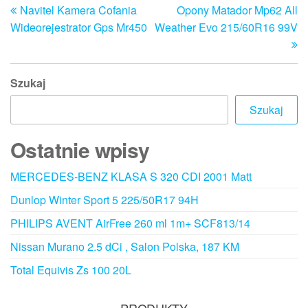
Navitel Kamera Cofania
Opony Matador Mp62 All
wpis
w
wpisu
Wideorejestrator Gps Mr450
Weather Evo 215/60R16 99V
Szukaj
Szukaj
Ostatnie wpisy
MERCEDES-BENZ KLASA S 320 CDI 2001 Matt
Dunlop Winter Sport 5 225/50R17 94H
PHILIPS AVENT AirFree 260 ml 1m+ SCF813/14
Nissan Murano 2.5 dCi , Salon Polska, 187 KM
Total Equivis Zs 100 20L