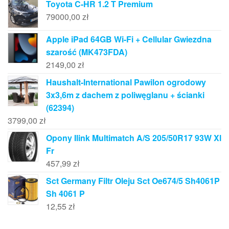
Toyota C-HR 1.2 T Premium
79000,00
zł
Apple iPad 64GB Wi-Fi + Cellular Gwiezdna
szarość (MK473FDA)
2149,00
zł
Haushalt-International Pawilon ogrodowy
3x3,6m z dachem z poliwęglanu + ścianki
(62394)
3799,00
zł
Opony Ilink Multimatch A/S 205/50R17 93W Xl
Fr
457,99
zł
Sct Germany Filtr Oleju Sct Oe674/5 Sh4061P
Sh 4061 P
12,55
zł