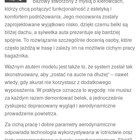
bazowy stworzony z myślą o kierowcach,
którzy chcą połączyć funkcjonalność z estetyką i
komfortem podróżowania. Jego mocowania zostały
zaprojektowane wyjątkowo nisko, dzięki czemu belki są
bliżej dachu, a sylwetka auta prezentuje się bardziej
spójnie. To rozwiązanie szczególnie docenią osoby, które
często jeżdżą w trasę i zależy im na możliwie cichym pracy
bagażnika.
Ważnym atutem modelu jest także to, że system został tak
skonstruowany, aby „zostać na aucie na dłużej” – nawet
wtedy, gdy akurat nie korzystasz z dodatkowego
wyposażenia. W praktyce oznacza to wygodę: nie musisz
za każdym razem demontować belek, a jednocześnie
zyskujesz dopracowany wygląd i aerodynamiczne
prowadzenie powietrza.
Za cichą pracę i dobre parametry aerodynamiczne
odpowiada technologia wykorzystywana w lotnictwie oraz
testy przeprowadzane w tunelu aerodynamicznym. Efekt?