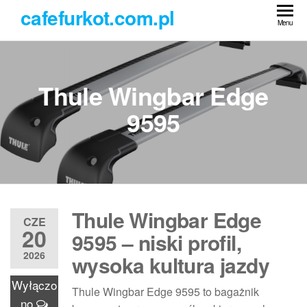
Przejdź
cafefurkot.com.pl
do
Menu
treści
Thule Wingbar Edge
9595
Thule Wingbar Edge
CZE
20
9595 – niski profil,
2026
wysoka kultura jazdy
Wyłączo
Thule Wingbar Edge 9595 to bagażnik
no