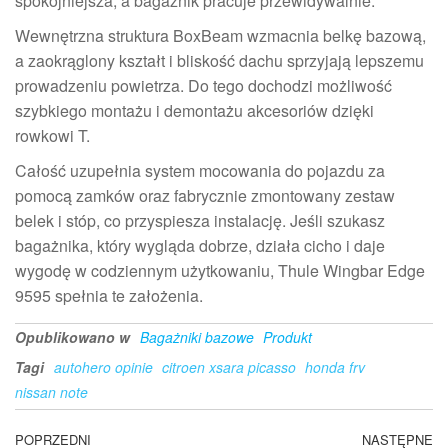
spokojniejsza, a bagażnik pracuje przewidywalnie.
Wewnętrzna struktura BoxBeam wzmacnia belkę bazową,
a zaokrąglony kształt i bliskość dachu sprzyjają lepszemu
prowadzeniu powietrza. Do tego dochodzi możliwość
szybkiego montażu i demontażu akcesoriów dzięki
rowkowi T.
Całość uzupełnia system mocowania do pojazdu za
pomocą zamków oraz fabrycznie zmontowany zestaw
belek i stóp, co przyspiesza instalację. Jeśli szukasz
bagażnika, który wygląda dobrze, działa cicho i daje
wygodę w codziennym użytkowaniu, Thule Wingbar Edge
9595 spełnia te założenia.
Opublikowano w
Bagażniki bazowe
Produkt
Tagi
autohero opinie
citroen xsara picasso
honda frv
nissan note
Nawigacja
Poprzedni
POPRZEDNI
NASTĘPNE
N