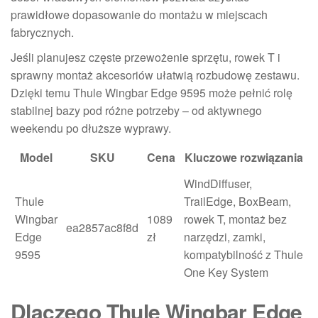
prawidłowe dopasowanie do montażu w miejscach
fabrycznych.
Jeśli planujesz częste przewożenie sprzętu, rowek T i
sprawny montaż akcesoriów ułatwią rozbudowę zestawu.
Dzięki temu Thule Wingbar Edge 9595 może pełnić rolę
stabilnej bazy pod różne potrzeby – od aktywnego
weekendu po dłuższe wyprawy.
Model
SKU
Cena
Kluczowe rozwiązania
WindDiffuser,
Thule
TrailEdge, BoxBeam,
Wingbar
1089
rowek T, montaż bez
ea2857ac8f8d
Edge
zł
narzędzi, zamki,
9595
kompatybilność z Thule
One Key System
Dlaczego Thule Wingbar Edge