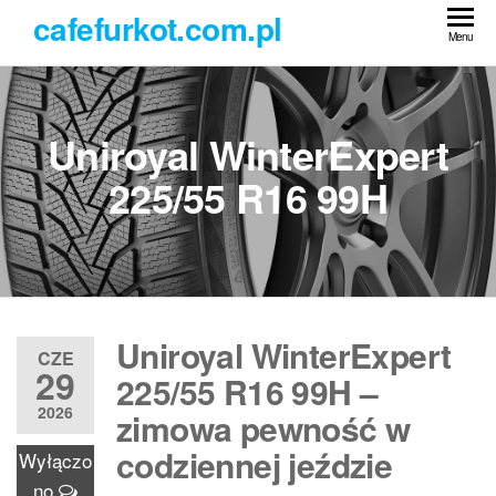
Przejdź
cafefurkot.com.pl
do
Menu
treści
Uniroyal WinterExpert
225/55 R16 99H
Uniroyal WinterExpert
CZE
29
225/55 R16 99H –
2026
zimowa pewność w
codziennej jeździe
Wyłączo
no