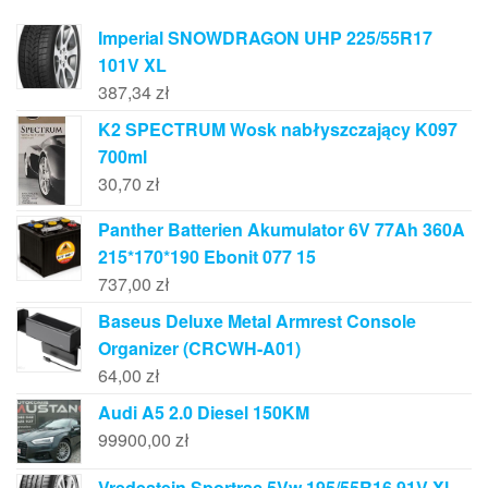
Imperial SNOWDRAGON UHP 225/55R17
101V XL
387,34
zł
K2 SPECTRUM Wosk nabłyszczający K097
700ml
30,70
zł
Panther Batterien Akumulator 6V 77Ah 360A
215*170*190 Ebonit 077 15
737,00
zł
Baseus Deluxe Metal Armrest Console
Organizer (CRCWH-A01)
64,00
zł
Audi A5 2.0 Diesel 150KM
99900,00
zł
Vredestein Sportrac 5Vw 195/55R16 91V Xl