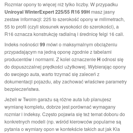
Rozmiar opony to więcej niż tylko liczby. W przypadku
Uniroyal WinterExpert 225/55 R16 99H
masz jasny
zestaw informacji: 225 to szerokość opony w milimetrach,
55 to profil (czyli stosunek wysokości do szerokości), a
R16 oznacza konstrukcję radialną i średnicę felgi 16 cali.
Indeks nośności
99
mówi o maksymalnym obciążeniu
przypadającym na jedną oponę zgodnie z tabelami
producentów i normami. Z kolei oznaczenie
H
odnosi się
do dopuszczalnej prędkości użytkowej. Wybierając opony
do swojego auta, warto trzymać się zaleceń z
dokumentacji pojazdu, aby zachować właściwe parametry
bezpieczeństwa.
Jeżeli w Twoim garażu są różne auta lub planujesz
wymianę kompletu, dobrze jest porównać wymagany
rozmiar i indeksy. Często pojawia się też temat doboru do
konkretnych modeli (np. wśród kierowców popularne są
pytania o wymiary opon w kontekście takich aut jak Kia