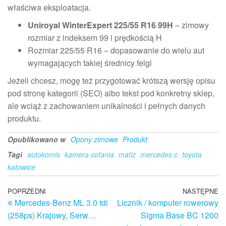
właściwa eksploatacja.
Uniroyal WinterExpert 225/55 R16 99H
– zimowy
rozmiar z indeksem 99 i prędkością H
Rozmiar 225/55 R16 – dopasowanie do wielu aut
wymagających takiej średnicy felgi
Jeżeli chcesz, mogę też przygotować krótszą wersję opisu
pod stronę kategorii (SEO) albo tekst pod konkretny sklep,
ale wciąż z zachowaniem unikalności i pełnych danych
produktu.
Opublikowano w
Opony zimowe
Produkt
Tagi
autokomis
kamera cofania
matiz
mercedes c
toyota
katowice
Nawigacja
Poprzedni
POPRZEDNI
NASTĘPNE
N
Mercedes-Benz ML 3.0 tdi
Licznik / komputer rowerowy
wpis
w
wpisu
(258ps) Krajowy, Serw…
Sigma Base BC 1200