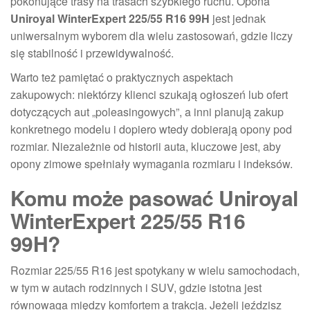
pokonujące trasy na trasach szybkiego ruchu. Opona
Uniroyal WinterExpert 225/55 R16 99H
jest jednak
uniwersalnym wyborem dla wielu zastosowań, gdzie liczy
się stabilność i przewidywalność.
Warto też pamiętać o praktycznych aspektach
zakupowych: niektórzy klienci szukają ogłoszeń lub ofert
dotyczących aut „poleasingowych”, a inni planują zakup
konkretnego modelu i dopiero wtedy dobierają opony pod
rozmiar. Niezależnie od historii auta, kluczowe jest, aby
opony zimowe spełniały wymagania rozmiaru i indeksów.
Komu może pasować Uniroyal
WinterExpert 225/55 R16
99H?
Rozmiar 225/55 R16 jest spotykany w wielu samochodach,
w tym w autach rodzinnych i SUV, gdzie istotna jest
równowaga między komfortem a trakcją. Jeżeli jeździsz