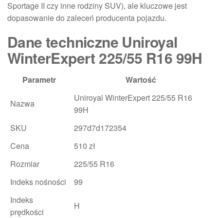
Sportage II czy inne rodziny SUV), ale kluczowe jest
dopasowanie do zaleceń producenta pojazdu.
Dane techniczne Uniroyal
WinterExpert 225/55 R16 99H
Parametr
Wartość
Uniroyal WinterExpert 225/55 R16
Nazwa
99H
SKU
297d7d172354
Cena
510 zł
Rozmiar
225/55 R16
Indeks nośności
99
Indeks
H
prędkości