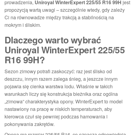
prowadzenia,
Uniroyal WinterExpert 225/55 R16 99H
jest
propozycją wartą uwagi – szczególnie wtedy, gdy zależy
Ci na równowadze między trakcją a stabilnością na
mokrym i śliskim.
Dlaczego warto wybrać
Uniroyal WinterExpert 225/55
R16 99H?
Sezon zimowy potrafi zaskoczyć: raz jest ślisko od
deszczu, innym razem zalega śnieg, a jeszcze innym
pojawia się cienka warstwa lodu. Właśnie w takich
warunkach liczy się konstrukcja bieżnika oraz ogólna
„zimowa” charakterystyka opony. WinterExpert to model
nastawiony na pracę w niskich temperaturach, aby
kierowca czuł się pewniej podczas hamowania i
pokonywania zakrętów.
Opona ma rozmiar 225/55 R16, co oznacza odpowiednią