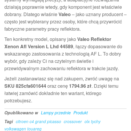
działają poprawnie wtedy, gdy komponent jest właściwie
dobrany. Dlatego właśnie
Valeo
– jako uznany producent –
często jest wybierany przez osoby, które chcą przywrócić
fabryczne parametry pracy reflektora.
Ten konkretny model, opisany jako
Valeo Reflektor
Xenon Afl Version L Lhd 44589
, łączy dopasowanie do
wskazanego zastosowania z technologią AF L. To dobry
wybór, gdy zależy Ci na czytelnym świetle i
przewidywalnym zachowaniu reflektora w trakcie jazdy.
Jeżeli zastanawiasz się nad zakupem, zwróć uwagę na
SKU 825cfa601644
oraz cenę
1794.96 zł
. Dzięki temu
łatwiej zamówić dokładnie ten wariant, którego
potrzebujesz.
Opublikowano w
Lampy przednie
Produkt
Tagi
citroen c4 grand picasso
crossover
olx tychy
volkswagen touareg