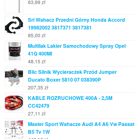
63,99
zł
Srl Wahacz Przedni Górny Honda Accord
19982002 3817371 3817381
85,00
zł
Multilak Lakier Samochodowy Spray Opel
41Q 400Ml
48,15
zł
Blic Silnik Wycieraczek Przód Jumper
Ducato Boxer 5810 07 038390P
207,35
zł
KABLE ROZRUCHOWE 400A - 2,5M
CC42479
27,11
zł
Master Sport Wahacze Audi A4 A6 Vw Passat
B5 Tv 1W