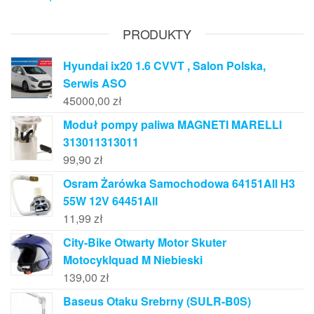
PRODUKTY
Hyundai ix20 1.6 CVVT , Salon Polska,
Serwis ASO
45000,00
zł
Moduł pompy paliwa MAGNETI MARELLI
313011313011
99,90
zł
Osram Żarówka Samochodowa 64151All H3
55W 12V 64451All
11,99
zł
City-Bike Otwarty Motor Skuter
Motocyklquad M Niebieski
139,00
zł
Baseus Otaku Srebrny (SULR-B0S)