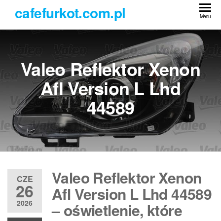
Przejdź
cafefurkot.com.pl
do
Menu
treści
Valeo Reflektor Xenon
Afl Version L Lhd
44589
Valeo Reflektor Xenon
CZE
26
Afl Version L Lhd 44589
2026
– oświetlenie, które