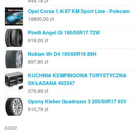
449,18
zł
Opel Corsa 1.4i 87 KM Sport Line - Polecam
19800,00
zł
Pirelli Angel Gt 180/55R17 72W
618,00
zł
Nokian Wr D4 195/60R16 89H
897,90
zł
KUCHNIA KEMPINGOWA TURYSTYCZNA
SKŁADANA 403347
379,99
zł
Opony Kleber Quadraxer 3 205/50R17 93V
510,79
zł
zzzzz