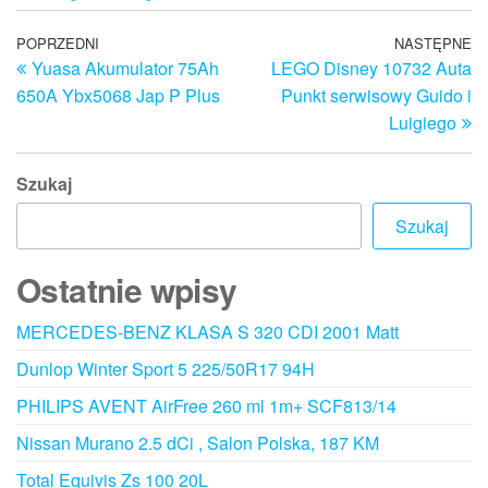
Nawigacja
Poprzedni
POPRZEDNI
NASTĘPNE
N
Yuasa Akumulator 75Ah
LEGO Disney 10732 Auta
wpis
w
wpisu
650A Ybx5068 Jap P Plus
Punkt serwisowy Guido i
Luigiego
Szukaj
Szukaj
Ostatnie wpisy
MERCEDES-BENZ KLASA S 320 CDI 2001 Matt
Dunlop Winter Sport 5 225/50R17 94H
PHILIPS AVENT AirFree 260 ml 1m+ SCF813/14
Nissan Murano 2.5 dCi , Salon Polska, 187 KM
Total Equivis Zs 100 20L