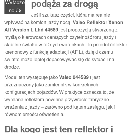
podąża za drogą
Wyłączo
no
Jeśli szukasz części, która ma realnie
wpływać na komfort jazdy nocą,
Valeo Reflektor Xenon
Afl Version L Lhd 44589
jest propozycją stworzoną z
myślą o kierowcach ceniących czytelność toru jazdy i
stabilne światło w różnych warunkach. To przedni reflektor
ksenonowy z funkcją adaptacji (AF L), dzięki czemu
światło może lepiej dopasowywać się do sytuacji na
drodze.
Model ten występuje jako
Valeo 044589
i jest
przeznaczony jako zamiennik w konkretnych
konfiguracjach pojazdów. W praktyce oznacza to, że
wymiana reflektora powinna przywrócić fabryczne
wrażenia z jazdy – zarówno pod kątem zasięgu, jak i
równomierności oświetlenia.
Dla kogo jest ten reflektor i