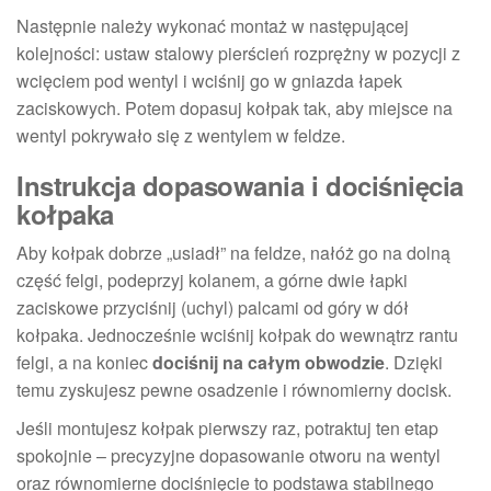
Następnie należy wykonać montaż w następującej
kolejności: ustaw stalowy pierścień rozprężny w pozycji z
wcięciem pod wentyl i wciśnij go w gniazda łapek
zaciskowych. Potem dopasuj kołpak tak, aby miejsce na
wentyl pokrywało się z wentylem w feldze.
Instrukcja dopasowania i dociśnięcia
kołpaka
Aby kołpak dobrze „usiadł” na feldze, nałóż go na dolną
część felgi, podeprzyj kolanem, a górne dwie łapki
zaciskowe przyciśnij (uchyl) palcami od góry w dół
kołpaka. Jednocześnie wciśnij kołpak do wewnątrz rantu
felgi, a na koniec
dociśnij na całym obwodzie
. Dzięki
temu zyskujesz pewne osadzenie i równomierny docisk.
Jeśli montujesz kołpak pierwszy raz, potraktuj ten etap
spokojnie – precyzyjne dopasowanie otworu na wentyl
oraz równomierne dociśnięcie to podstawa stabilnego