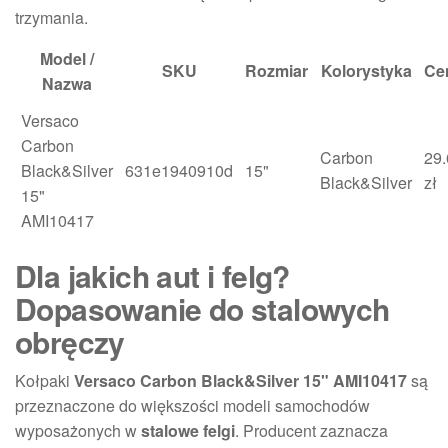
trzymania.
Model /
SKU
Rozmiar
Kolorystyka
Ce
Nazwa
Versaco
Carbon
Carbon
29.
Black&Silver
631e1940910d
15"
Black&Silver
zł
15"
AMI10417
Dla jakich aut i felg?
Dopasowanie do stalowych
obręczy
Kołpaki
Versaco Carbon Black&Silver 15" AMI10417
są
przeznaczone do większości modeli samochodów
wyposażonych w
stalowe felgi
. Producent zaznacza