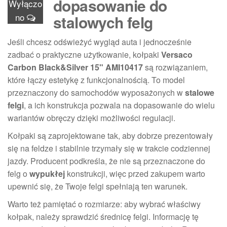
dopasowanie do
Wyłączo
no
stalowych felg
Jeśli chcesz odświeżyć wygląd auta i jednocześnie
zadbać o praktyczne użytkowanie, kołpaki
Versaco
Carbon Black&Silver 15" AMI10417
są rozwiązaniem,
które łączy estetykę z funkcjonalnością. To model
przeznaczony do samochodów wyposażonych w
stalowe
felgi
, a ich konstrukcja pozwala na dopasowanie do wielu
wariantów obręczy dzięki możliwości regulacji.
Kołpaki są zaprojektowane tak, aby dobrze prezentowały
się na feldze i stabilnie trzymały się w trakcie codziennej
jazdy. Producent podkreśla, że nie są przeznaczone do
felg o
wypukłej
konstrukcji, więc przed zakupem warto
upewnić się, że Twoje felgi spełniają ten warunek.
Warto też pamiętać o rozmiarze: aby wybrać właściwy
kołpak, należy sprawdzić średnicę felgi. Informację tę