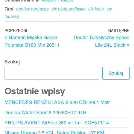
Tagi
bentley bentayga
olx biała podlaska
olx lubin
vw
touareg
Nawigacja
Poprzedni
POPRZEDNI
NASTĘPNE
N
Hamron Miękka Gąbka
Deuter Turystyczny Speed
wpis
w
wpisu
Polerska Ø180 Mm 20511
Lite 24L Black
Szukaj
Szukaj
Ostatnie wpisy
MERCEDES-BENZ KLASA S 320 CDI 2001 Matt
Dunlop Winter Sport 5 225/50R17 94H
PHILIPS AVENT AirFree 260 ml 1m+ SCF813/14
Nissan Murano 2.5 dCi , Salon Polska, 187 KM