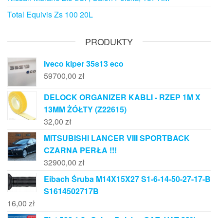
Total Equivis Zs 100 20L
PRODUKTY
Iveco kiper 35s13 eco
59700,00
zł
DELOCK ORGANIZER KABLI - RZEP 1M X
13MM ŻÓŁTY (Z22615)
32,00
zł
MITSUBISHI LANCER VIII SPORTBACK
CZARNA PERŁA !!!
32900,00
zł
Eibach Śruba M14X15X27 S1-6-14-50-27-17-B
S1614502717B
16,00
zł