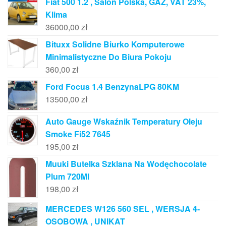
Fiat 500 1.2 , Salon Polska, GAZ, VAT 23%,
Klima
36000,00
zł
Bituxx Solidne Biurko Komputerowe
Minimalistyczne Do Biura Pokoju
360,00
zł
Ford Focus 1.4 BenzynaLPG 80KM
13500,00
zł
Auto Gauge Wskaźnik Temperatury Oleju
Smoke Fi52 7645
195,00
zł
Muuki Butelka Szklana Na Wodęchocolate
Plum 720Ml
198,00
zł
MERCEDES W126 560 SEL , WERSJA 4-
OSOBOWA , UNIKAT