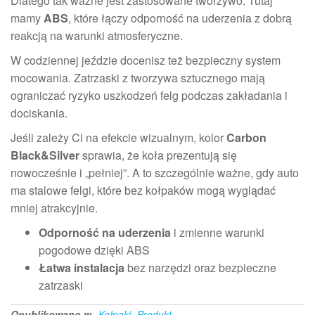
Dlatego tak ważne jest zastosowane tworzywo. Tutaj
mamy
ABS
, które łączy odporność na uderzenia z dobrą
reakcją na warunki atmosferyczne.
W codziennej jeździe docenisz też bezpieczny system
mocowania. Zatrzaski z tworzywa sztucznego mają
ograniczać ryzyko uszkodzeń felg podczas zakładania i
dociskania.
Jeśli zależy Ci na efekcie wizualnym, kolor
Carbon
Black&Silver
sprawia, że koła prezentują się
nowocześnie i „pełniej”. A to szczególnie ważne, gdy auto
ma stalowe felgi, które bez kołpaków mogą wyglądać
mniej atrakcyjnie.
Odporność na uderzenia
i zmienne warunki
pogodowe dzięki ABS
Łatwa instalacja
bez narzędzi oraz bezpieczne
zatrzaski
Opublikowano w
Kołpaki
Produkt