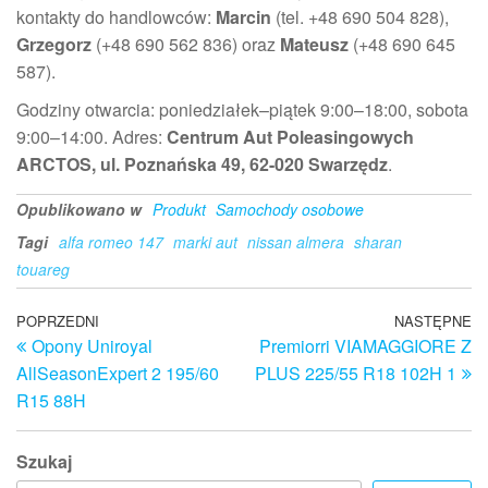
kontakty do handlowców:
Marcin
(tel. +48 690 504 828),
Grzegorz
(+48 690 562 836) oraz
Mateusz
(+48 690 645
587).
Godziny otwarcia: poniedziałek–piątek 9:00–18:00, sobota
9:00–14:00. Adres:
Centrum Aut Poleasingowych
ARCTOS, ul. Poznańska 49, 62-020 Swarzędz
.
Opublikowano w
Produkt
Samochody osobowe
Tagi
alfa romeo 147
marki aut
nissan almera
sharan
touareg
Nawigacja
Poprzedni
POPRZEDNI
NASTĘPNE
N
Opony Uniroyal
Premiorri VIAMAGGIORE Z
wpis
w
wpisu
AllSeasonExpert 2 195/60
PLUS 225/55 R18 102H 1
R15 88H
Szukaj