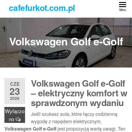
Przejdź
cafefurkot.com.pl
do
Menu
treści
Volkswagen Golf e-Golf
Volkswagen Golf e-Golf
CZE
23
– elektryczny komfort w
2026
sprawdzonym wydaniu
Wyłączo
Jeśli szukasz auta, które łączy codzienną
no
wygodę z napędem elektrycznym,
Volkswagen Golf e-Golf
jest propozycją wartą uwagi. Ten