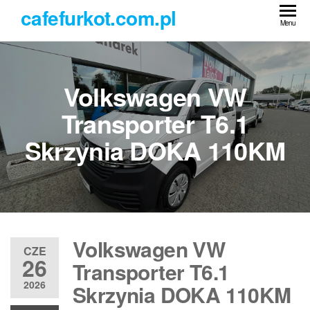
Przejdź
cafefurkot.com.pl
do
Menu
treści
Volkswagen VW
Transporter T6.1
Skrzynia DOKA 110KM
Volkswagen VW
CZE
26
Transporter T6.1
2026
Skrzynia DOKA 110KM