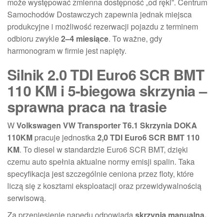
może występować zmienna dostępność „od ręki”. Centrum
Samochodów Dostawczych zapewnia jednak miejsca
produkcyjne i możliwość rezerwacji pojazdu z terminem
odbioru zwykle
2–4 miesiące
. To ważne, gdy
harmonogram w firmie jest napięty.
Silnik 2.0 TDI Euro6 SCR BMT
110 KM i 5-biegowa skrzynia –
sprawna praca na trasie
W
Volkswagen VW Transporter T6.1 Skrzynia DOKA
110KM
pracuje jednostka
2,0 TDI Euro6 SCR BMT 110
KM
. To diesel w standardzie Euro6 SCR BMT, dzięki
czemu auto spełnia aktualne normy emisji spalin. Taka
specyfikacja jest szczególnie ceniona przez floty, które
liczą się z kosztami eksploatacji oraz przewidywalnością
serwisową.
Za przeniesienie napędu odpowiada
skrzynia manualna,