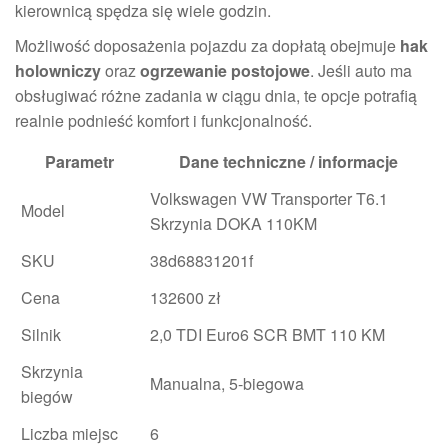
kierownicą spędza się wiele godzin.
Możliwość doposażenia pojazdu za dopłatą obejmuje
hak
holowniczy
oraz
ogrzewanie postojowe
. Jeśli auto ma
obsługiwać różne zadania w ciągu dnia, te opcje potrafią
realnie podnieść komfort i funkcjonalność.
Parametr
Dane techniczne / informacje
Volkswagen VW Transporter T6.1
Model
Skrzynia DOKA 110KM
SKU
38d68831201f
Cena
132600 zł
Silnik
2,0 TDI Euro6 SCR BMT 110 KM
Skrzynia
Manualna, 5-biegowa
biegów
Liczba miejsc
6