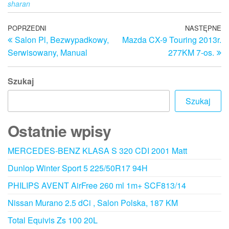
sharan
Nawigacja
Poprzedni
POPRZEDNI
NASTĘPNE
N
Salon Pl, Bezwypadkowy,
Mazda CX-9 Touring 2013r.
wpis
w
wpisu
Serwisowany, Manual
277KM 7-os.
Szukaj
Szukaj
Ostatnie wpisy
MERCEDES-BENZ KLASA S 320 CDI 2001 Matt
Dunlop Winter Sport 5 225/50R17 94H
PHILIPS AVENT AirFree 260 ml 1m+ SCF813/14
Nissan Murano 2.5 dCi , Salon Polska, 187 KM
Total Equivis Zs 100 20L