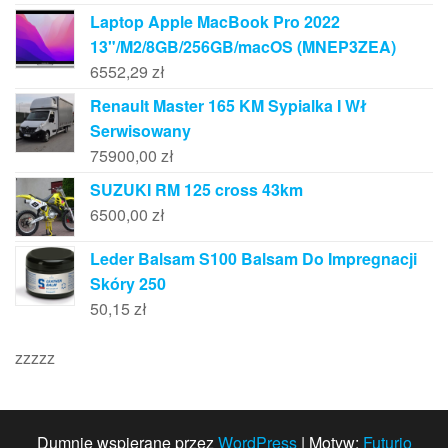
Laptop Apple MacBook Pro 2022
13"/M2/8GB/256GB/macOS (MNEP3ZEA)
6552,29
zł
Renault Master 165 KM Sypialka I Wł
Serwisowany
75900,00
zł
SUZUKI RM 125 cross 43km
6500,00
zł
Leder Balsam S100 Balsam Do Impregnacji
Skóry 250
50,15
zł
zzzzz
Dumnie wspierane przez
WordPress
|
Motyw:
Futurio