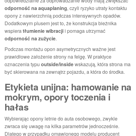
odpowiedzialne za odprowadzanie wody mają zwiększać
odporność na aquaplaning
, czyli ryzyko utraty kontaktu
opony z nawierzchnią podczas intensywnych opadów.
Dodatkowym plusem jest to, że konstrukcja bieżnika
wspiera
tłumienie wibracji
i pomaga utrzymać
odporność na zużycie
.
Podczas montażu opon asymetrycznych ważne jest
prawidłowe założenie strony na felgę. W praktyce
oznaczenia typu
outside/inside
wskazują, która strona ma
być skierowana na zewnątrz pojazdu, a która do środka.
Etykieta unijna: hamowanie na
mokrym, opory toczenia i
hałas
Wybierając opony letnie do auta osobowego, zwykle
zwraca się uwagę na kilka parametrów jednocześnie.
Dlatego w przypadku omawionego modelu producent