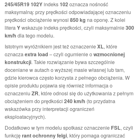
245/45R19 102Y
indeks
102
oznacza nośność
maksymalną: przy prędkości odpowiadającej oznaczeniu
prędkości obciążenie wynosi
850 kg
na oponę. Z kolei
litera
Y
wskazuje indeks prędkości, czyli maksymalnie
300
km/h
dla tego modelu.
Istotnym wyróżnikiem jest też oznaczenie
XL
, które
oznacza
extra load
– czyli ogumienie o
wzmocnionej
konstrukcji
. Takie rozwiązanie bywa szczególnie
doceniane w autach o wyższej masie własnej lub tam,
gdzie kierowca często korzysta z pełnego obciążenia. W
opisie produktu pojawia się również informacja o
oznaczeniu
ZR
, które odnosi się do użytkowania z pełnym
obciążeniem do prędkości
240 km/h
(to przydatna
wskazówka przy interpretacji ograniczeń
eksploatacyjnych).
Dodatkowo w tym modelu spotkasz oznaczenie
FSL
, czyli
funkcję
rant ochronny felgi
, który pomaga ograniczać