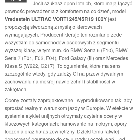
Jeśli szukasz opon letnich, które mają łączyć
pewność prowadzenia z komfortem na co dzień, model
Vredestein ULTRAC VORTI 245/45R19 102Y
jest
propozycją stworzoną z myślą o kierowcach
wymagających. Producent kieruje ten rozmiar przede
wszystkim do samochodów osobowych z segmentu
wyższej klasy, w tym m.in. do BMW Seria 5 (F10), BMW
Seria 7 (F01, F02, F04), Ford Galaxy (III) oraz Mercedes
Klasa S (W222, C217). To ogumienie, które ma sens
szczególnie wtedy, gdy zależy Ci na przewidywalnym
zachowaniu na mokrej nawierzchni i stabilności w
zakrętach.
Opony zostały zaprojektowane i wyprodukowane tak, aby
sprostać realnym warunkom jazdy w Europie. W efekcie w
systemie etykiet unijnych otrzymały czytelne oceny w
kluczowych kategoriach: hamowanie na mokrym, opory
toczenia oraz hałas zewnętrzny. Dzięki temu łatwiej
dopasować ogumienie do stylu jazdy i oczekiwań – od