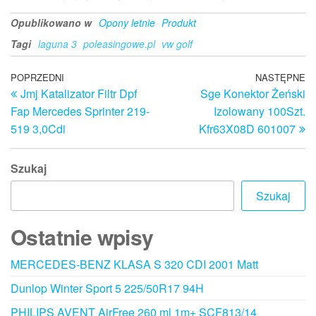
Opublikowano w
Opony letnie
Produkt
Tagi
laguna 3
poleasingowe.pl
vw golf
Nawigacja
Poprzedni
POPRZEDNI
NASTĘPNE
N
Jmj Katalizator Filtr Dpf
Sge Konektor Żeński
wpis
w
wpisu
Fap Mercedes Sprinter 219-
Izolowany 100Szt.
519 3,0Cdi
Kfr63X08D 601007
Szukaj
Szukaj
Ostatnie wpisy
MERCEDES-BENZ KLASA S 320 CDI 2001 Matt
Dunlop Winter Sport 5 225/50R17 94H
PHILIPS AVENT AirFree 260 ml 1m+ SCF813/14