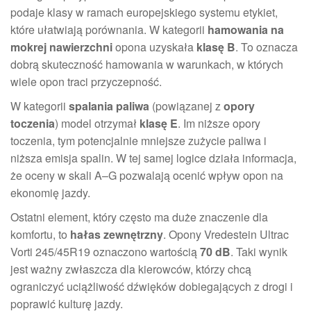
podaje klasy w ramach europejskiego systemu etykiet,
które ułatwiają porównania. W kategorii
hamowania na
mokrej nawierzchni
opona uzyskała
klasę B
. To oznacza
dobrą skuteczność hamowania w warunkach, w których
wiele opon traci przyczepność.
W kategorii
spalania paliwa
(powiązanej z
opory
toczenia
) model otrzymał
klasę E
. Im niższe opory
toczenia, tym potencjalnie mniejsze zużycie paliwa i
niższa emisja spalin. W tej samej logice działa informacja,
że oceny w skali A–G pozwalają ocenić wpływ opon na
ekonomię jazdy.
Ostatni element, który często ma duże znaczenie dla
komfortu, to
hałas zewnętrzny
. Opony Vredestein Ultrac
Vorti 245/45R19 oznaczono wartością
70 dB
. Taki wynik
jest ważny zwłaszcza dla kierowców, którzy chcą
ograniczyć uciążliwość dźwięków dobiegających z drogi i
poprawić kulturę jazdy.