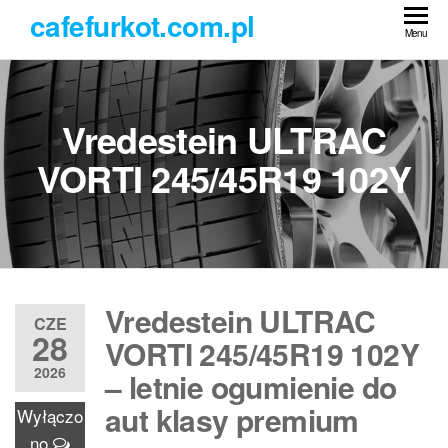
Przejdź
cafefurkot.com.pl
do
Menu
treści
Vredestein ULTRAC
VORTI 245/45R19 102Y
Vredestein ULTRAC
CZE
28
VORTI 245/45R19 102Y
2026
– letnie ogumienie do
aut klasy premium
Wyłączo
no