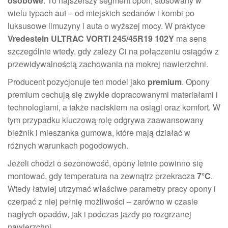
osobowe
. To najszerszy segment opon, stosowany w
wielu typach aut – od miejskich sedanów i kombi po
luksusowe limuzyny i auta o wyższej mocy. W praktyce
Vredestein ULTRAC VORTI 245/45R19 102Y
ma sens
szczególnie wtedy, gdy zależy Ci na połączeniu osiągów z
przewidywalnością zachowania na mokrej nawierzchni.
Producent pozycjonuje ten model jako
premium
. Opony
premium cechują się zwykle dopracowanymi materiałami i
technologiami, a także naciskiem na osiągi oraz komfort. W
tym przypadku kluczową rolę odgrywa zaawansowany
bieżnik i mieszanka gumowa, które mają działać w
różnych warunkach pogodowych.
Jeżeli chodzi o sezonowość, opony letnie powinno się
montować, gdy temperatura na zewnątrz przekracza
7°C
.
Wtedy łatwiej utrzymać właściwe parametry pracy opony i
czerpać z niej pełnię możliwości – zarówno w czasie
nagłych opadów, jak i podczas jazdy po rozgrzanej
nawierzchni.