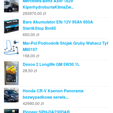
Mercedes-Benz Axor 1829
KiperhydroburtaKlimaZw...
293970,00
zł
Bars Akumulator Efb 12V 95Ah 850A
Start&Stop Bm95
650,00
zł
Mar-Pol Podnośnik Stojak Gruby Wahacz Tył
M80107
158,00
zł
Dexos 2 Longlife GM 5W30 1L
28,50
zł
Honda CR-V Ksenon Panorama
bezwypadkowa serwis...
42990,00
zł
Pioneer SPH-DA230DAB