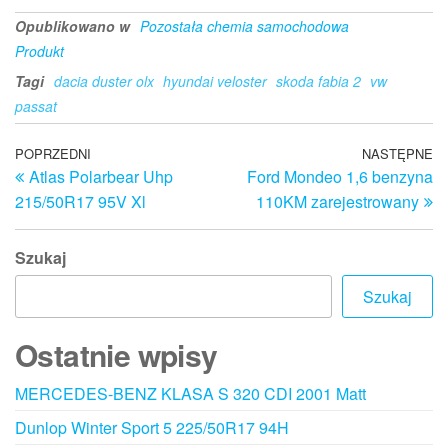
Opublikowano w
Pozostała chemia samochodowa
Produkt
Tagi
dacia duster olx
hyundai veloster
skoda fabia 2
vw
passat
Nawigacja
Poprzedni
POPRZEDNI
NASTĘPNE
N
Atlas Polarbear Uhp
Ford Mondeo 1,6 benzyna
wpis
w
wpisu
215/50R17 95V Xl
110KM zarejestrowany
Szukaj
Szukaj
Ostatnie wpisy
MERCEDES-BENZ KLASA S 320 CDI 2001 Matt
Dunlop Winter Sport 5 225/50R17 94H