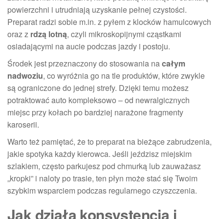
powierzchni i utrudniają uzyskanie pełnej czystości.
Preparat radzi sobie m.in. z pyłem z klocków hamulcowych
oraz z
rdzą lotną
, czyli mikroskopijnymi cząstkami
osiadającymi na aucie podczas jazdy i postoju.
Środek jest przeznaczony do stosowania na
całym
nadwoziu
, co wyróżnia go na tle produktów, które zwykle
są ograniczone do jednej strefy. Dzięki temu możesz
potraktować auto kompleksowo – od newralgicznych
miejsc przy kołach po bardziej narażone fragmenty
karoserii.
Warto też pamiętać, że to preparat na bieżące zabrudzenia,
jakie spotyka każdy kierowca. Jeśli jeździsz miejskim
szlakiem, często parkujesz pod chmurką lub zauważasz
„kropki” i naloty po trasie, ten płyn może stać się Twoim
szybkim wsparciem podczas regularnego czyszczenia.
Jak działa konsystencja i