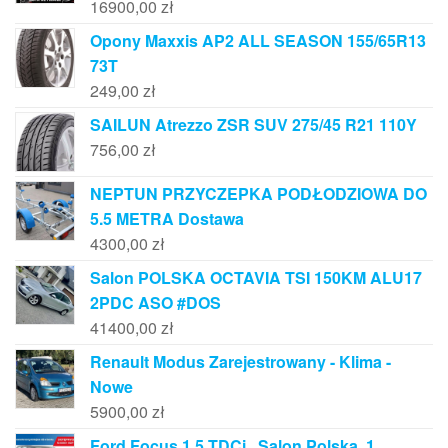
16900,00
zł
Opony Maxxis AP2 ALL SEASON 155/65R13
73T
249,00
zł
SAILUN Atrezzo ZSR SUV 275/45 R21 110Y
756,00
zł
NEPTUN PRZYCZEPKA PODŁODZIOWA DO
5.5 METRA Dostawa
4300,00
zł
Salon POLSKA OCTAVIA TSI 150KM ALU17
2PDC ASO #DOS
41400,00
zł
Renault Modus Zarejestrowany - Klima -
Nowe
5900,00
zł
Ford Focus 1.5 TDCi , Salon Polska, 1.