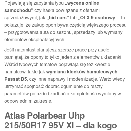
Pojawiają się zapytania typu
„wycena online
samochodu”
czy hasła powiązane z ofertami
sprzedażowymi, jak
„bid cars”
lub
„OLX 9 osobowy”
. To
pokazuje, że zakup opon bywa częścią większego procesu
– przygotowania auta do sezonu, sprzedaży lub wymiany
elementów eksploatacyjnych.
Jeśli natomiast planujesz szersze prace przy aucie,
pamiętaj, że opony to tylko jeden z elementów układanki.
Wśród typowych tematów pojawiają się też kwestie
hamulców, takie jak
wymiana klocków hamulcowych
Passat B5
, czy inne naprawy i modernizacje. Warto wtedy
utrzymać spójność: dobrać ogumienie do reszty
parametrów pojazdu i zadbać o kompletność wymiany w
odpowiednim zakresie.
Atlas Polarbear Uhp
215/50R17 95V Xl – dla kogo