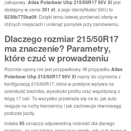
zakupowy:
Atlas Polarbear Uhp 215/50R17 95V Xl
jest
dostępny w cenie
351 zł
, a jego identyfikator SKU to
8238b775ba09
. Dzięki temu łatwiej porównać ofertę w
różnych miejscach i uniknąć pomyłek przy zamówieniu.
Dlaczego rozmiar 215/50R17
ma znaczenie? Parametry,
które czuć w prowadzeniu
Rozmiar opony nie jest przypadkowy. W przypadku
Atlas
Polarbear Uhp 215/50R17 95V Xl
mamy do czynienia z
konfiguracją 215/50R17, która w praktyce wpływa na
szerokość bieżnika, wysokość profilu oraz współpracę z
felgą 17 cali. To wszystko przekłada się na to, jak auto
reaguje na ruchy kierownicy i jak zachowuje równowagę
podczas jazdy.
Indeks
95
oznacza odpowiednią nośność dla danego
rozmiaru, co jest istotne zwłaszcza wtedy, gdy auto bywa w