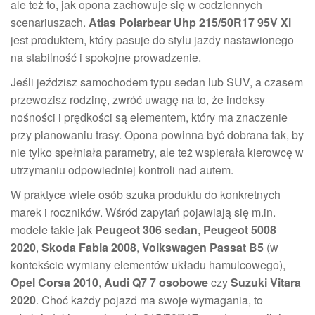
ale też to, jak opona zachowuje się w codziennych
scenariuszach.
Atlas Polarbear Uhp 215/50R17 95V Xl
jest produktem, który pasuje do stylu jazdy nastawionego
na stabilność i spokojne prowadzenie.
Jeśli jeździsz samochodem typu sedan lub SUV, a czasem
przewozisz rodzinę, zwróć uwagę na to, że indeksy
nośności i prędkości są elementem, który ma znaczenie
przy planowaniu trasy. Opona powinna być dobrana tak, by
nie tylko spełniała parametry, ale też wspierała kierowcę w
utrzymaniu odpowiedniej kontroli nad autem.
W praktyce wiele osób szuka produktu do konkretnych
marek i roczników. Wśród zapytań pojawiają się m.in.
modele takie jak
Peugeot 306 sedan
,
Peugeot 5008
2020
,
Skoda Fabia 2008
,
Volkswagen Passat B5
(w
kontekście wymiany elementów układu hamulcowego),
Opel Corsa 2010
,
Audi Q7 7 osobowe
czy
Suzuki Vitara
2020
. Choć każdy pojazd ma swoje wymagania, to