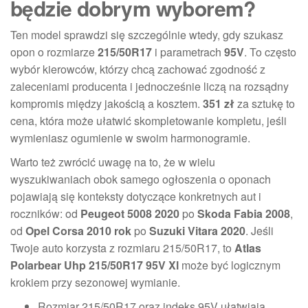
będzie dobrym wyborem?
Ten model sprawdzi się szczególnie wtedy, gdy szukasz
opon o rozmiarze
215/50R17
i parametrach
95V
. To często
wybór kierowców, którzy chcą zachować zgodność z
zaleceniami producenta i jednocześnie liczą na rozsądny
kompromis między jakością a kosztem.
351 zł
za sztukę to
cena, która może ułatwić skompletowanie kompletu, jeśli
wymieniasz ogumienie w swoim harmonogramie.
Warto też zwrócić uwagę na to, że w wielu
wyszukiwaniach obok samego ogłoszenia o oponach
pojawiają się konteksty dotyczące konkretnych aut i
roczników: od
Peugeot 5008 2020
po
Skoda Fabia 2008
,
od
Opel Corsa 2010 rok
po
Suzuki Vitara 2020
. Jeśli
Twoje auto korzysta z rozmiaru 215/50R17, to
Atlas
Polarbear Uhp 215/50R17 95V Xl
może być logicznym
krokiem przy sezonowej wymianie.
Rozmiar 215/50R17 oraz indeks 95V ułatwiają