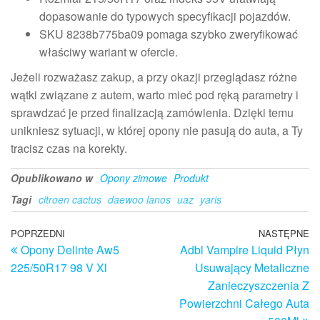
dopasowanie do typowych specyfikacji pojazdów.
SKU 8238b775ba09 pomaga szybko zweryfikować
właściwy wariant w ofercie.
Jeżeli rozważasz zakup, a przy okazji przeglądasz różne
wątki związane z autem, warto mieć pod ręką parametry i
sprawdzać je przed finalizacją zamówienia. Dzięki temu
unikniesz sytuacji, w której opony nie pasują do auta, a Ty
tracisz czas na korekty.
Opublikowano w
Opony zimowe
Produkt
Tagi
citroen cactus
daewoo lanos
uaz
yaris
Nawigacja
Poprzedni
POPRZEDNI
NASTĘPNE
N
Opony Delinte Aw5
Adbl Vampire Liquid Płyn
wpis
w
wpisu
225/50R17 98 V Xl
Usuwający Metaliczne
Zanieczyszczenia Z
Powierzchni Całego Auta