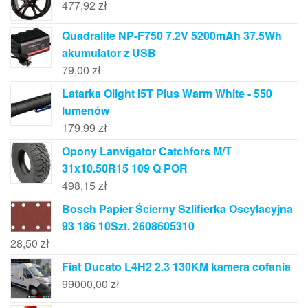
477,92
zł
Quadralite NP-F750 7.2V 5200mAh 37.5Wh
akumulator z USB
79,00
zł
Latarka Olight I5T Plus Warm White - 550
lumenów
179,99
zł
Opony Lanvigator Catchfors M/T
31x10.50R15 109 Q POR
498,15
zł
Bosch Papier Ścierny Szlifierka Oscylacyjna
93 186 10Szt. 2608605310
28,50
zł
Fiat Ducato L4H2 2.3 130KM kamera cofania
99000,00
zł