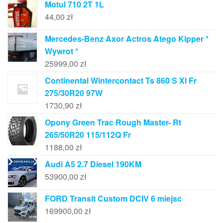
Motul 710 2T 1L
44,00
zł
Mercedes-Benz Axor Actros Atego Kipper *
Wywrot *
25999,00
zł
Continental Wintercontact Ts 860 S Xl Fr
275/30R20 97W
1730,90
zł
Opony Green Trac Rough Master- Rt
265/50R20 115/112Q Fr
1188,00
zł
Audi A5 2.7 Diesel 190KM
53900,00
zł
FORD Transit Custom DCIV 6 miejsc
169900,00
zł