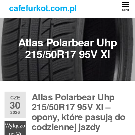
Przejdź
cafefurkot.com.pl
do
Menu
treści
Atlas Polarbear Uhp
215/50R17 95V Xl
Atlas Polarbear Uhp
CZE
30
215/50R17 95V Xl –
2026
opony, które pasują do
codziennej jazdy
Wyłączo
no