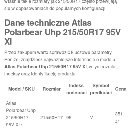
właśnie takie rozmiary jak 215/50R17 często przewijają
się w dopasowaniach do popularnych konfiguracji.
Dane techniczne Atlas
Polarbear Uhp 215/50R17 95V
Xl
Przed zakupem warto sprawdzić kluczowe parametry.
Poniżej znajdziesz najważniejsze informacje o modelu
Atlas Polarbear Uhp 215/50R17 95V Xl
, w tym rozmiar,
indeksy oraz identyfikację produktu.
Indeks
Symbol
Model / SKU
Rozmiar
Cena
nośności
prędkości
Atlas
Polarbear Uhp
351
215/50R17
215/50R17
95
V
zł
95V Xl /