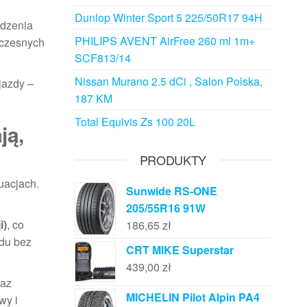
Dunlop Winter Sport 5 225/50R17 94H
adzenia
PHILIPS AVENT AirFree 260 ml 1m+
woczesnych
SCF813/14
Nissan Murano 2.5 dCi , Salon Polska,
jazdy –
187 KM
Total Equivis Zs 100 20L
ją,
PRODUKTY
tuacjach.
Sunwide RS-ONE
205/55R16 91W
i)
, co
186,65
zł
zdu bez
CRT MIKE Superstar
439,00
zł
az
MICHELIN Pilot Alpin PA4
wy i