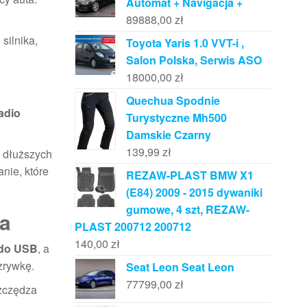
Automat + Navigacja +
89888,00
zł
 silnika,
Toyota Yaris 1.0 VVT-i ,
Salon Polska, Serwis ASO
18000,00
zł
Quechua Spodnie
adio
Turystyczne Mh500
Damskie Czarny
139,99
zł
w dłuższych
nie, które
REZAW-PLAST BMW X1
(E84) 2009 - 2015 dywaniki
gumowe, 4 szt, REZAW-
ka
PLAST 200712 200712
140,00
zł
zdo USB
, a
zrywkę.
Seat Leon Seat Leon
77799,00
zł
szczędza