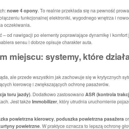
ych:
nowe 4 opony
. To realnie przekłada się na pewność prow
a połączeniu funkcjonalnej elektroniki, wygodnego wnętrza i no
a oczekiwania.
ść – od nawigacji po elementy poprawiające dynamikę i komfort 
abiera sensu i dobrze opisuje charakter auta.
 miejscu: systemy, które działa
ygląda, ale przede wszystkim jak zachowuje się w krytycznych sy
cych kierowcę i zwiększających ochronę pasażerów.
cja toru jazdy)
. Dodatkowo zastosowano
ASR (kontrola trakcj
ach. Jest także
Immobilizer
, który utrudnia uruchomienie poja
zka powietrzna kierowcy
,
poduszka powietrzna pasażera
or
kurtyny powietrzne
. W praktyce oznacza to lepszą ochronę gło