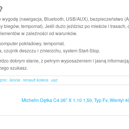
?
ie wygodę (nawigacja, Bluetooth, USB/AUX), bezpieczeństwo (
 biegów, tempomat). Jeśli dużo jeździsz po mieście i trasach,
 elementów w zależności od warunków.
komputer pokładowy, tempomat.
, czujnik deszczu i zmierzchu, system Start-Stop.
ardzo dobrym stanie, z pełnym wyposażeniem i jasną informacją
czego szukasz.
gmc
lancia
renault koleos
uaz
Michelin Dętka C4 26″ X 1,10 1,50, Typ Fv, Wentyl 