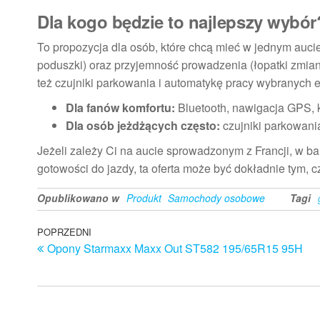
Dla kogo będzie to najlepszy wybór
To propozycja dla osób, które chcą mieć w jednym auc
poduszki) oraz przyjemność prowadzenia (łopatki zmiany
też czujniki parkowania i automatykę pracy wybranych
Dla fanów komfortu:
Bluetooth, nawigacja GPS, 
Dla osób jeżdżących często:
czujniki parkowania
Jeżeli zależy Ci na aucie sprowadzonym z Francji, w b
gotowości do jazdy, ta oferta może być dokładnie tym, 
Opublikowano w
Produkt
Samochody osobowe
Tagi
Nawigacja
Poprzedni
POPRZEDNI
Opony Starmaxx Maxx Out ST582 195/65R15 95H
wpis
wpisu