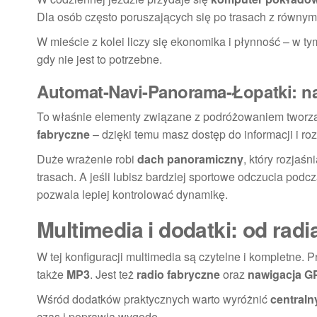
Dla osób często poruszających się po trasach z równ
W mieście z kolei liczy się ekonomika i płynność – w 
gdy nie jest to potrzebne.
Automat-Navi-Panorama-Łopatki: n
To właśnie elementy związane z podróżowaniem tworzą 
fabryczne
– dzięki temu masz dostęp do informacji i r
Duże wrażenie robi
dach panoramiczny
, który rozjaś
trasach. A jeśli lubisz bardziej sportowe odczucia pod
pozwala lepiej kontrolować dynamikę.
Multimedia i dodatki: od rad
W tej konfiguracji multimedia są czytelne i kompletne. 
także
MP3
. Jest też
radio fabryczne
oraz
nawigacja G
Wśród dodatków praktycznych warto wyróżnić
central
czas i poprawia wygodę.