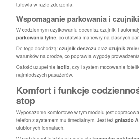
tułowia w razie zderzenia.
Wspomaganie parkowania i czujniki:
W codziennym użytkowaniu docenisz czujniki i autom
parkowania tylne
, co ułatwia manewry na ciasnych par
Do tego dochodzą:
czujnik deszczu
oraz
czujnik zmie
warunków na drodze, co poprawia wygodę prowadzenia i 
Całość uzupełnia
Isofix
, czyli system mocowania fotel
najmłodszych pasażerów.
Komfort i funkcje codziennoś
stop
Wyposażenie komfortowe w tym modelu jest dopracowa
telefon z systemem multimedialnym. Jest też
gniazdo 
ulubionych formatach.
W codziennej jeździe przydaje się
komputer pokłado