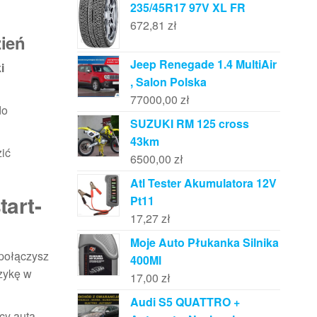
235/45R17 97V XL FR
672,81
zł
zień
Jeep Renegade 1.4 MultiAir
i
, Salon Polska
77000,00
zł
do
SUZUKI RM 125 cross
43km
zić
6500,00
zł
Atl Tester Akumulatora 12V
tart-
Pt11
17,27
zł
Moje Auto Płukanka Silnika
 połączysz
400Ml
zykę w
17,00
zł
Audi S5 QUATTRO +
cy auta.