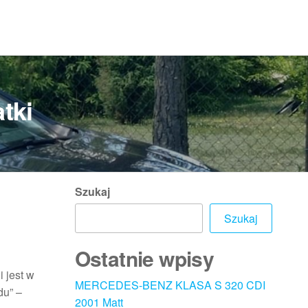
tki
Szukaj
Szukaj
Ostatnie wpisy
 jest w
MERCEDES-BENZ KLASA S 320 CDI
du” –
2001 Matt