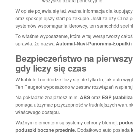
wszystko działa perfekcyjnie.
W opisie pojawia się też ważna informacja dla kupując
oraz spokojniejszy start po zakupie. Jeśli zależy Ci n
systemów wspomagania kierowcy, ten samochód spełni
To właśnie wyposażenie, które w tej wersji tworzy cało
sprawia, że nazwa
Automat-Navi-Panorama-Łopatki
n
Bezpieczeństwo na pierwszym
gdy liczy się czas
W kabinie i na drodze liczy się nie tylko to, jak auto w
Ten Peugeot wyposażono w zestaw rozwiązań wspierają
Na pokładzie znajdziesz m.in.
ABS
oraz
ESP (stabiliza
pomaga utrzymać przyczepność w trudniejszych warunk
właściwego dostępu.
Ważnym elementem są systemy ochrony biernej:
podus
poduszki boczne przednie
. Dodatkowo auto posiada