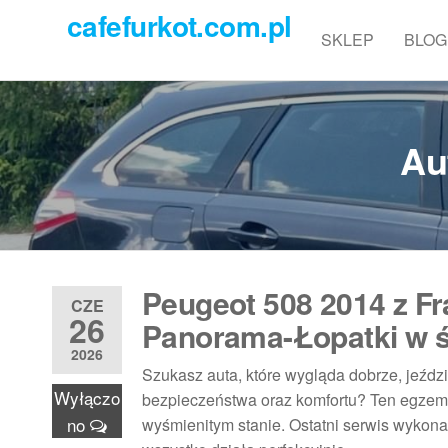
Przejdź
cafefurkot.com.pl
do
SKLEP
BLOG
treści
Au
Peugeot 508 2014 z Fr
CZE
26
Panorama-Łopatki w ś
2026
Szukasz auta, które wygląda dobrze, jeździ
Wyłączo
bezpieczeństwa oraz komfortu? Ten egzemp
no
wyśmienitym stanie. Ostatni serwis wykon