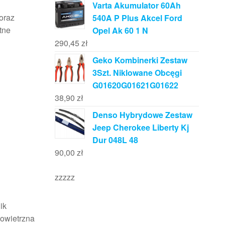
Varta Akumulator 60Ah
oraz
540A P Plus Akcel Ford
otne
Opel Ak 60 1 N
290,45
zł
Geko Kombinerki Zestaw
3Szt. Niklowane Obcęgi
G01620G01621G01622
38,90
zł
Denso Hybrydowe Zestaw
Jeep Cherokee Liberty Kj
Dur 048L 48
90,00
zł
zzzzz
ik
powietrzna