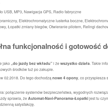
e
do USB, MP3, Nawigacja GPS, Radio fabryczne
noramiczny, Elektrochromatyczne lusterka boczne, Elektrochrom
wy, Łopatki zmiany biegów, Otwieranie pilotem, Relingi dacho
łna funkcjonalność i gotowość d
ne jako
„do jazdy bez wkładu”
i że
wszystko działa
. Takie inf
kowych środków tuż po zakupie.
 w 02.2018. Do tego dochodzą
nowe 4 opony
, co przyspiesza st
nia: połączenie systemów bezpieczeństwa, wygodnych rozwiąz
azdy sprawia, że
Automat-Navi-Panorama-Łopatki
jest tu czy
dzienną satysfakcję.