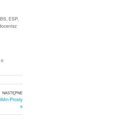
ABS, ESP,
 docenisz
 o
NASTĘPNE
Następny
40Mm Prosty
wpis