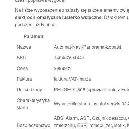
Na liście wyposażenia znalazły się także elementy zw
elektrochromatyczne lusterko wsteczne
. Dzięki temu
podczas jazdy nocą.
Parametr
Nazwa
Automat-Navi-Panorama-Łopatki
SKU
1404c76c444d
Cena
29999 zł
Faktura
faktura VAT-marża
Uszkodzony
PEUGEOT 508 (sprowadzenie z Franc
Charakterystyka
Wyśmienite stanu, ostatni serwis 02
stanu
ABS, Alarm, ASR, Czujnik deszczu, C
Bezpieczeństwo
zmierzchu, ESP, Immobilizer, Isofix