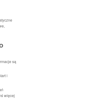
atyczne
we,
o
ormacje są
art i
ań
mś więcej