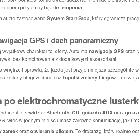
ym tempem przyjemny będzie
tempomat
.
tym aucie zastosowano
System Start-Stop
, który ogranicza pracę
awigacja GPS i dach panoramiczny
wyjątkowy charakter tej oferty. Auto ma
nawigację GPS
oraz
r
ozrywki bez kombinowania z dodatkowymi akcesoriami.
nia wnętrze i sprawia, że jazda jest przyjemniejsza szczególnie 
czas zmiany biegów, docenisz
łopatki zmiany biegów
– rozwiąza
ia po elektrochromatyczne luster
Producent przewidział
Bluetooth
,
CD
,
gniazdo AUX
oraz
gnia
PS
, więc w jednym miejscu masz zarówno komunikację, jak i ro
ny zamek
oraz
otwieranie pilotem
. To drobiazg, który realnie o