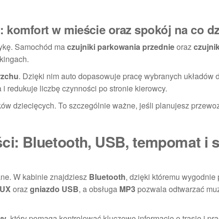
 komfort w mieście oraz spokój na co d
atykę. Samochód ma
czujniki parkowania przednie
oraz
czujnik
kingach.
rzchu
. Dzięki nim auto dopasowuje pracę wybranych układów 
redukuje liczbę czynności po stronie kierowcy.
ików dziecięcych. To szczególnie ważne, jeśli planujesz przewo
ci: Bluetooth, USB, tempomat i s
ne. W kabinie znajdziesz
Bluetooth
, dzięki któremu wygodnie
AUX
oraz
gniazdo USB
, a obsługa
MP3
pozwala odtwarzać mu
wy
, który pomaga kontrolować kluczowe informacje o trasie i pra