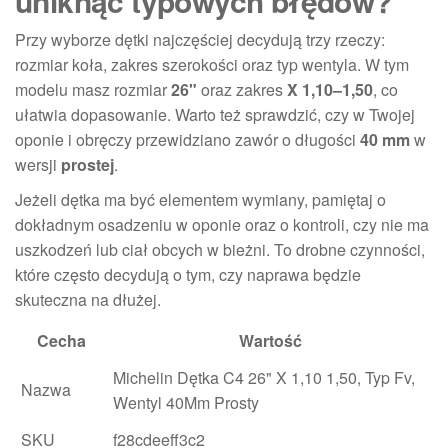
uniknąć typowych błędów?
Przy wyborze dętki najczęściej decydują trzy rzeczy:
rozmiar koła, zakres szerokości oraz typ wentyla. W tym
modelu masz rozmiar
26"
oraz zakres
X 1,10–1,50
, co
ułatwia dopasowanie. Warto też sprawdzić, czy w Twojej
oponie i obręczy przewidziano zawór o długości
40 mm
w
wersji
prostej
.
Jeżeli dętka ma być elementem wymiany, pamiętaj o
dokładnym osadzeniu w oponie oraz o kontroli, czy nie ma
uszkodzeń lub ciał obcych w bieżni. To drobne czynności,
które często decydują o tym, czy naprawa będzie
skuteczna na dłużej.
Cecha
Wartość
Michelin Dętka C4 26" X 1,10 1,50, Typ Fv,
Nazwa
Wentyl 40Mm Prosty
SKU
f28cdeeff3c2