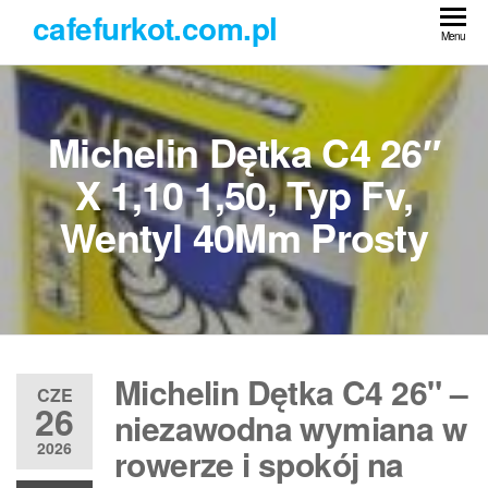
Przejdź
cafefurkot.com.pl
do
Menu
treści
Michelin Dętka C4 26″
X 1,10 1,50, Typ Fv,
Wentyl 40Mm Prosty
Michelin Dętka C4 26" –
CZE
26
niezawodna wymiana w
2026
rowerze i spokój na