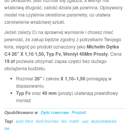
do układanki: jeśli rozmiar się zgadza, a wentyl ma
właściwą długość, całość działa jak powinna. Opisywany
model ma czytelnie określone parametry, co ułatwia
zamówienie właściwej sztuki.
Jeżeli zależy Ci na sprawnej wymianie i chcesz mieć
pewność, że zakup będzie zgodny z potrzebami Twojego
koła, sięgnij po produkt oznaczony jako
Michelin Dętka
C4 26" X 1,10 1,50, Typ Fv, Wentyl 40Mm Prosty
. Cena
19 zł
pozwala utrzymać zapas części bez dużego
obciążenia budżetu.
Rozmiar
26"
i zakres
X 1,10–1,50
pomagają w
dopasowaniu
Typ Fv
oraz
40 mm
(prosty) ułatwiają prawidłowy
montaż
Opublikowano w
Dętki rowerowe
Produkt
Tagi
auto hero
ford tourneo
fso
matiz
uaz
wyszukiwarka
kw