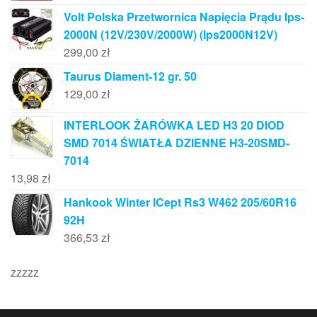
Volt Polska Przetwornica Napięcia Prądu Ips-
2000N (12V/230V/2000W) (Ips2000N12V)
299,00
zł
Taurus Diament-12 gr. 50
129,00
zł
INTERLOOK ŻARÓWKA LED H3 20 DIOD
SMD 7014 ŚWIATŁA DZIENNE H3-20SMD-
7014
13,98
zł
Hankook Winter ICept Rs3 W462 205/60R16
92H
366,53
zł
zzzzz