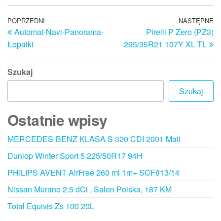
Nawigacja
Poprzedni
POPRZEDNI
NASTĘPNE
N
Automat-Navi-Panorama-
Pirelli P Zero (PZ3)
wpis
w
wpisu
Łopatki
295/35R21 107Y XL TL
Szukaj
Szukaj
Ostatnie wpisy
MERCEDES-BENZ KLASA S 320 CDI 2001 Matt
Dunlop Winter Sport 5 225/50R17 94H
PHILIPS AVENT AirFree 260 ml 1m+ SCF813/14
Nissan Murano 2.5 dCi , Salon Polska, 187 KM
Total Equivis Zs 100 20L