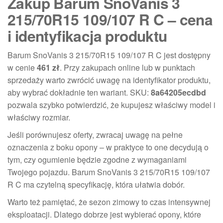
Zakup Barum SnoVanis 3
215/70R15 109/107 R C – cena
i identyfikacja produktu
Barum SnoVanis 3 215/70R15 109/107 R C jest dostępny
w cenie
461 zł
. Przy zakupach online lub w punktach
sprzedaży warto zwrócić uwagę na identyfikator produktu,
aby wybrać dokładnie ten wariant. SKU:
8a64205ecdbd
pozwala szybko potwierdzić, że kupujesz właściwy model i
właściwy rozmiar.
Jeśli porównujesz oferty, zwracaj uwagę na pełne
oznaczenia z boku opony – w praktyce to one decydują o
tym, czy ogumienie będzie zgodne z wymaganiami
Twojego pojazdu. Barum SnoVanis 3 215/70R15 109/107
R C ma czytelną specyfikację, która ułatwia dobór.
Warto też pamiętać, że sezon zimowy to czas intensywnej
eksploatacji. Dlatego dobrze jest wybierać opony, które