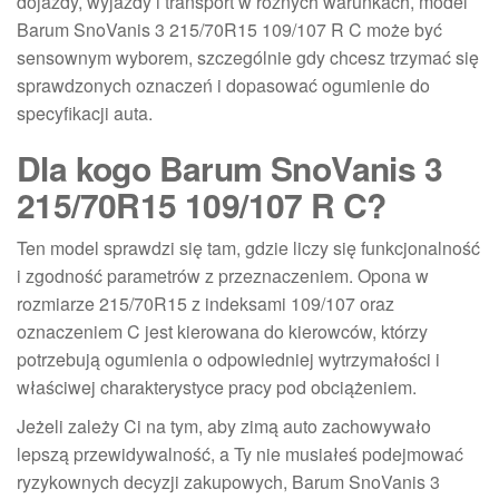
dojazdy, wyjazdy i transport w różnych warunkach, model
Barum SnoVanis 3 215/70R15 109/107 R C może być
sensownym wyborem, szczególnie gdy chcesz trzymać się
sprawdzonych oznaczeń i dopasować ogumienie do
specyfikacji auta.
Dla kogo Barum SnoVanis 3
215/70R15 109/107 R C?
Ten model sprawdzi się tam, gdzie liczy się funkcjonalność
i zgodność parametrów z przeznaczeniem. Opona w
rozmiarze 215/70R15 z indeksami 109/107 oraz
oznaczeniem C jest kierowana do kierowców, którzy
potrzebują ogumienia o odpowiedniej wytrzymałości i
właściwej charakterystyce pracy pod obciążeniem.
Jeżeli zależy Ci na tym, aby zimą auto zachowywało
lepszą przewidywalność, a Ty nie musiałeś podejmować
ryzykownych decyzji zakupowych, Barum SnoVanis 3