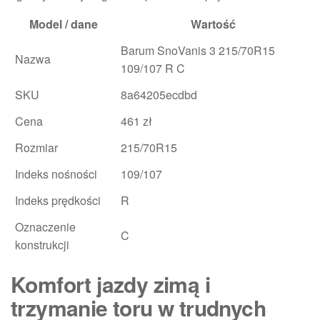
Model / dane
Wartość
Barum SnoVanis 3 215/70R15
Nazwa
109/107 R C
SKU
8a64205ecdbd
Cena
461 zł
Rozmiar
215/70R15
Indeks nośności
109/107
Indeks prędkości
R
Oznaczenie
C
konstrukcji
Komfort jazdy zimą i
trzymanie toru w trudnych