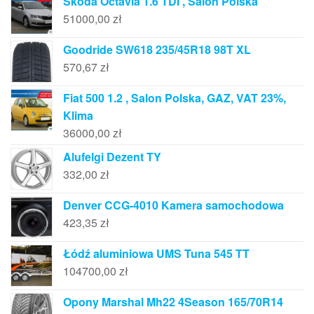
Skoda Octavia 1.6 TDI , Salon Polska
51000,00
zł
Goodride SW618 235/45R18 98T XL
570,67
zł
Fiat 500 1.2 , Salon Polska, GAZ, VAT 23%,
Klima
36000,00
zł
Alufelgi Dezent TY
332,00
zł
Denver CCG-4010 Kamera samochodowa
423,35
zł
Łódź aluminiowa UMS Tuna 545 TT
104700,00
zł
Opony Marshal Mh22 4Season 165/70R14