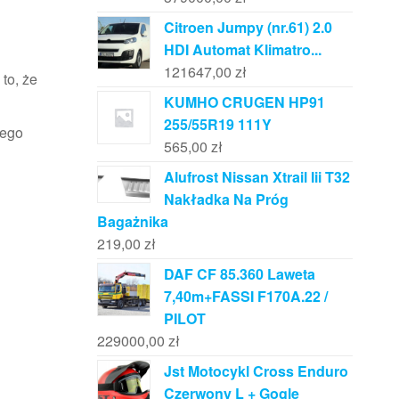
Citroen Jumpy (nr.61) 2.0
HDI Automat Klimatro...
121647,00
zł
to, że
KUMHO CRUGEN HP91
255/55R19 111Y
nego
565,00
zł
Alufrost Nissan Xtrail Iii T32
Nakładka Na Próg
Bagażnika
219,00
zł
DAF CF 85.360 Laweta
7,40m+FASSI F170A.22 /
PILOT
229000,00
zł
Jst Motocykl Cross Enduro
Czerwony L + Gogle