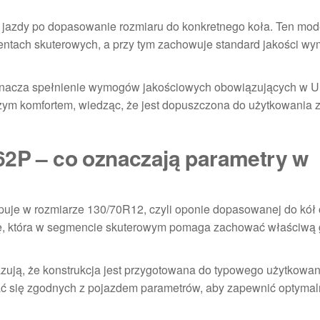
zas jazdy po dopasowanie rozmiaru do konkretnego koła. Ten mo
ntach skuterowych, a przy tym zachowuje standard jakości w
znacza spełnienie wymogów jakościowych obowiązujących w U
zym komfortem, wiedząc, że jest dopuszczona do użytkowania 
62P – co oznaczają parametry w
uje w rozmiarze 130/70R12, czyli oponie dopasowanej do kół 
rację, która w segmencie skuterowym pomaga zachować właściwą
zują, że konstrukcja jest przygotowana do typowego użytkowan
ć się zgodnych z pojazdem parametrów, aby zapewnić optymaln