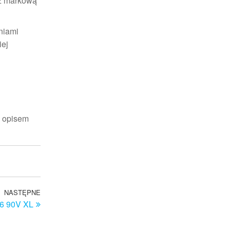
 z markową
niami
iej
z opisem
NASTĘPNE
Następny
6 90V XL
wpis