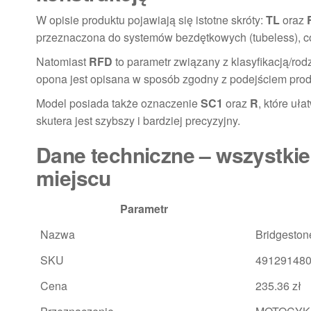
W opisie produktu pojawiają się istotne skróty:
TL
oraz
przeznaczona do systemów bezdętkowych (tubeless), co
Natomiast
RFD
to parametr związany z klasyfikacją/ro
opona jest opisana w sposób zgodny z podejściem prod
Model posiada także oznaczenie
SC1
oraz
R
, które uł
skutera jest szybszy i bardziej precyzyjny.
Dane techniczne – wszystki
miejscu
Parametr
Nazwa
Bridgesto
SKU
491291480
Cena
235.36 zł