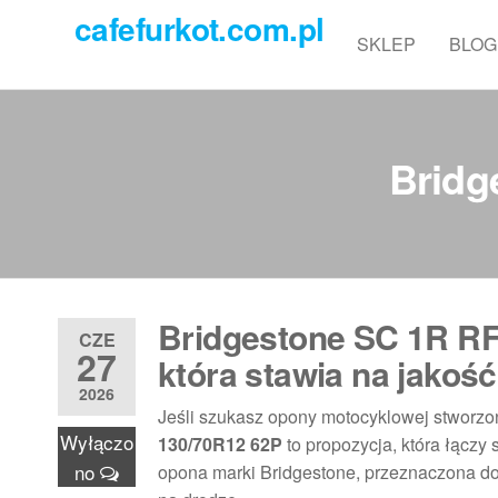
Przejdź
cafefurkot.com.pl
do
SKLEP
BLOG
treści
Bridg
Bridgestone SC 1R RF
CZE
27
która stawia na jakość
2026
Jeśli szukasz opony motocyklowej stworzon
Wyłączo
130/70R12 62P
to propozycja, która łączy
no
opona marki Bridgestone, przeznaczona do