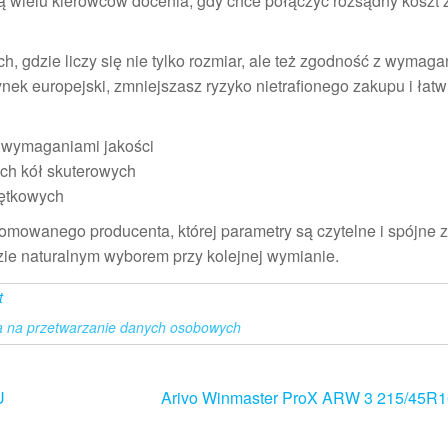
tórą wielu kierowców docenia, gdy chce połączyć rozsądny koszt
 gdzie liczy się nie tylko rozmiar, ale też zgodność z wymaga
k europejski, zmniejszasz ryzyko nietrafionego zakupu i łatw
 wymaganiami jakości
ch kół skuterowych
dętkowych
nomowanego producenta, której parametry są czytelne i spójne 
ie naturalnym wyborem przy kolejnej wymianie.
t
 na przetwarzanie danych osobowych
U
Arivo Winmaster ProX ARW 3 215/45R1