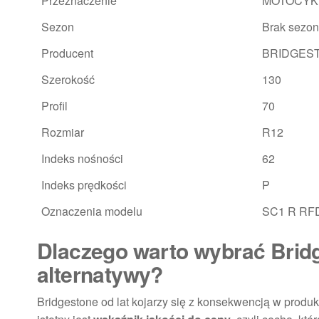
Przeznaczenie
MOTOCYK
Sezon
Brak sezo
Producent
BRIDGES
Szerokość
130
Profil
70
Rozmiar
R12
Indeks nośności
62
Indeks prędkości
P
Oznaczenia modelu
SC1 R RF
Dlaczego warto wybrać Brid
alternatywy?
Bridgestone od lat kojarzy się z konsekwencją w produ