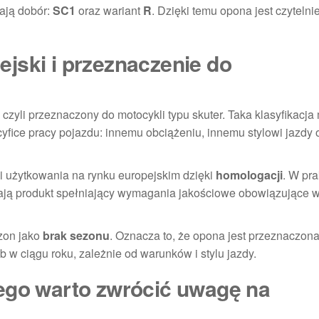
iają dobór:
SC1
oraz wariant
R
. Dzięki temu opona jest czytelni
jski i przeznaczenie do
, czyli przeznaczony do motocykli typu skuter. Taka klasyfikacja
fice pracy pojazdu: innemu obciążeniu, innemu stylowi jazdy 
 użytkowania na rynku europejskim dzięki
homologacji
. W pra
rają produkt spełniający wymagania jakościowe obowiązujące w
ezon jako
brak sezonu
. Oznacza to, że opona jest przeznaczon
 w ciągu roku, zależnie od warunków i stylu jazdy.
ego warto zwrócić uwagę na