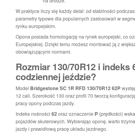
na drodze.
W praktyce liczy się każdy detal: od stabilności podc
parametry typowe dla popularnych zastosowań w segme
rynku europejskim.
Opona posiada homologację na rynek europejski, co o
Europejskiej. Dzięki temu możesz montować ją z więks
obowiązującymi normami.
Rozmiar 130/70R12 i indeks 
codziennej jeździe?
Model
Bridgestone SC 1R RFD 130/70R12 62P
występ
12 cali. Szerokość 130 oraz profil 70 tworzą konfigu
pracy opony podczas jazdy.
Indeks nośności
62
oraz oznaczenie
P
(prędkości) wska
pojazdów skuterowych. Wybierając oponę, warto trzyma
jazdy i prawidłową pracę układu jezdnego.