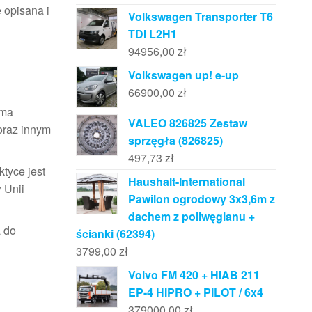
e opisana i
Volkswagen Transporter T6
TDI L2H1
94956,00
zł
Volkswagen up! e-up
66900,00
zł
 ma
VALEO 826825 Zestaw
oraz innym
sprzęgła (826825)
497,73
zł
ktyce jest
Haushalt-International
 Unii
Pawilon ogrodowy 3x3,6m z
dachem z poliwęglanu +
a do
ścianki (62394)
3799,00
zł
Volvo FM 420 + HIAB 211
EP-4 HIPRO + PILOT / 6x4
379000,00
zł