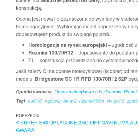
istotny jest
wskaźnik jakości do ceny
, czyli cecha, k
konstrukcją.
Opona jest nowa i przeznaczona do wymiany w skuterach,
homologacyjnymi. Wybierając model dopuszczony na ryne
dopasowujesz produkt do swojego pojazdu.
Homologacja na rynek europejski
– zgodność z
Rozmiar 130/70R12
– dopasowanie do popularny
TL
– konstrukcja przewidziana do systemów bez
Jeśli zależy Ci na oponie motocyklowej (scooter) od re
modelu,
Bridgestone SC 1R RFD 130/70R12 62P
będz
Opublikowano w
Opony motocyklowe i do skuterów
Produk
Tagi
audi s7
bgż bnp
bmw 2
hyundai i30n
vw golf 6
zgoda
Nawigacja
Poprzedni
POPRZEDNI
SUPER E46 OPŁACONE 2.0D LIFT NAVI KLIMA AL
wpis
wpisu
GWARA