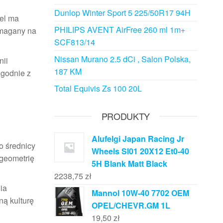
Dunlop Winter Sport 5 225/50R17 94H
del ma
PHILIPS AVENT AirFree 260 ml 1m+
ymagany na
SCF813/14
Nissan Murano 2.5 dCi , Salon Polska,
nii
187 KM
zgodnie z
Total Equivis Zs 100 20L
PRODUKTY
Alufelgi Japan Racing Jr
o średnicy
Wheels Sl01 20X12 Et0-40
 geometrię
5H Blank Matt Black
2238,75
zł
ia
Mannol 10W-40 7702 OEM
ą kulturę
OPEL/CHEVR.GM 1L
19,50
zł