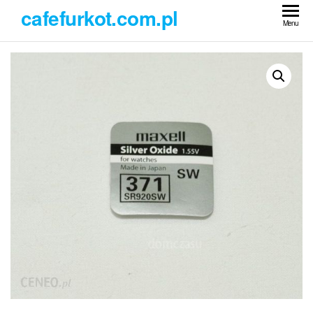
Przejdź
cafefurkot.com.pl
do
Menu
treści