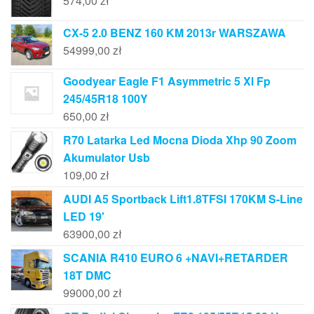
574,00
zł
CX-5 2.0 BENZ 160 KM 2013r WARSZAWA
54999,00
zł
Goodyear Eagle F1 Asymmetric 5 Xl Fp
245/45R18 100Y
650,00
zł
R70 Latarka Led Mocna Dioda Xhp 90 Zoom
Akumulator Usb
109,00
zł
AUDI A5 Sportback Lift1.8TFSI 170KM S-Line
LED 19'
63900,00
zł
SCANIA R410 EURO 6 +NAVI+RETARDER
18T DMC
99000,00
zł