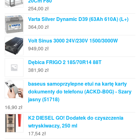
20Cm F80
254,00
zł
Varta Silver Dynamic D39 (63Ah 610A) (L+)
364,00
zł
Volt Sinus 3000 24V/230V 1500/3000W
949,00
zł
Dębica FRIGO 2 185/70R14 88T
381,90
zł
baseus samoprzylepne etui na kartę karty
dokumenty do telefonu (ACKD-B0G) - Szary
jasny (51718)
16,90
zł
K2 DIESEL GO! Dodatek do czyszczenia
wtryskiwaczy, 250 ml
17,54
zł