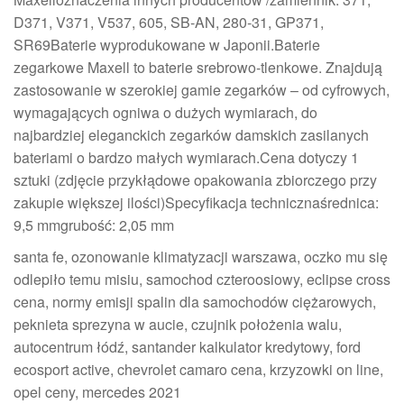
D371, V371, V537, 605, SB-AN, 280-31, GP371,
SR69Baterie wyprodukowane w Japonii.Baterie
zegarkowe Maxell to baterie srebrowo-tlenkowe. Znajdują
zastosowanie w szerokiej gamie zegarków – od cyfrowych,
wymagających ogniwa o dużych wymiarach, do
najbardziej eleganckich zegarków damskich zasilanych
bateriami o bardzo małych wymiarach.Cena dotyczy 1
sztuki (zdjęcie przykłądowe opakowania zbiorczego przy
zakupie większej ilości)Specyfikacja technicznaśrednica:
9,5 mmgrubość: 2,05 mm
santa fe, ozonowanie klimatyzacji warszawa, oczko mu się
odlepiło temu misiu, samochod czteroosiowy, eclipse cross
cena, normy emisji spalin dla samochodów ciężarowych,
peknieta sprezyna w aucie, czujnik położenia walu,
autocentrum łódź, santander kalkulator kredytowy, ford
ecosport active, chevrolet camaro cena, krzyzowki on line,
opel ceny, mercedes 2021