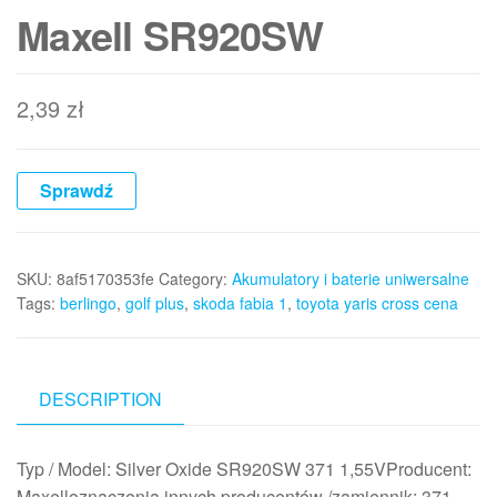
Maxell SR920SW
2,39
zł
Sprawdź
SKU:
8af5170353fe
Category:
Akumulatory i baterie uniwersalne
Tags:
berlingo
,
golf plus
,
skoda fabia 1
,
toyota yaris cross cena
DESCRIPTION
Typ / Model: Silver Oxide SR920SW 371 1,55VProducent:
Maxelloznaczenia innych producentów /zamiennik: 371,