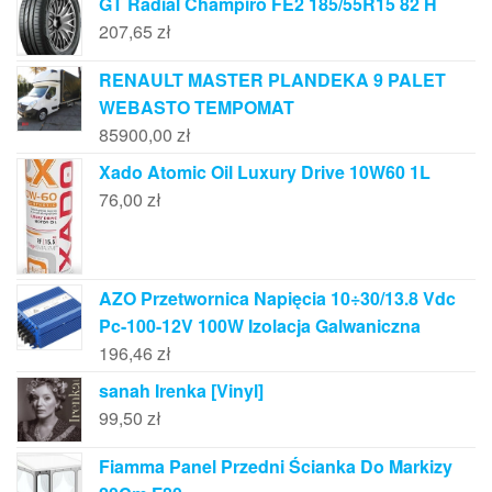
GT Radial Champiro FE2 185/55R15 82 H
207,65
zł
RENAULT MASTER PLANDEKA 9 PALET
WEBASTO TEMPOMAT
85900,00
zł
Xado Atomic Oil Luxury Drive 10W60 1L
76,00
zł
AZO Przetwornica Napięcia 10÷30/13.8 Vdc
Pc-100-12V 100W Izolacja Galwaniczna
196,46
zł
sanah Irenka [Vinyl]
99,50
zł
Fiamma Panel Przedni Ścianka Do Markizy