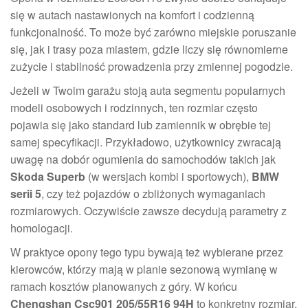
się w autach nastawionych na komfort i codzienną
funkcjonalność. To może być zarówno miejskie poruszanie
się, jak i trasy poza miastem, gdzie liczy się równomierne
zużycie i stabilność prowadzenia przy zmiennej pogodzie.
Jeżeli w Twoim garażu stoją auta segmentu popularnych
modeli osobowych i rodzinnych, ten rozmiar często
pojawia się jako standard lub zamiennik w obrębie tej
samej specyfikacji. Przykładowo, użytkownicy zwracają
uwagę na dobór ogumienia do samochodów takich jak
Skoda Superb
(w wersjach kombi i sportowych),
BMW
serii 5
, czy też pojazdów o zbliżonych wymaganiach
rozmiarowych. Oczywiście zawsze decydują parametry z
homologacji.
W praktyce opony tego typu bywają też wybierane przez
kierowców, którzy mają w planie sezonową wymianę w
ramach kosztów planowanych z góry. W końcu
Chengshan Csc901 205/55R16 94H
to konkretny rozmiar,