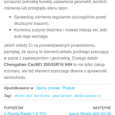
oznaczać potrzebę korekty ustawienia geometrii, kontroli
ciśnienia lub przeglądu stanu opon.
Sprawdzaj ciśnienie regularnie (szczególnie przed
dłuższymi trasami).
Kontroluj zużycie bieżnika i rozważ rotację osi, jeśli
auto tego wymaga.
Jeżeli zależy Ci na przewidywalnym prowadzeniu,
pamiętaj, że opony to element układu jezdnego pracujący
w parze z zawieszeniem i geometrią. Dlatego dobór
Chengshan Csc901 205/55R16 94H
to nie tylko zakup
rozmiaru, ale też element szerszego dbania o sprawność
samochodu.
Opublikowano w
Opony zimowe
Produkt
Tagi
citroen ds4
fiat fiorino
seat tarraco
skoda octavia rs
Nawigacja
Poprzedni
POPRZEDNI
NASTĘPNE
N
Skoda Rapid 1.6 TDI ,
Iveco Stralis 460 2018r
wpis
w