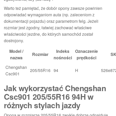
Warto też pamiętać, że dobór opony zawsze powinien
odpowiadać wymaganiom auta (np. zaleceniom z
dokumentacji pojazdu) oraz parametrom felg. Jeżeli
rozmiar jest zgodny, łatwiej zachować właściwe
właściwości jezdne, do których samochód został
dostrojony.
Model /
Indeks
Oznaczenie
Rozmiar
S
nazwa
nośności
prędkości
Chengshan
205/55R16
94
H
526e87
Csc901
Jak wykorzystać Chengshan
Csc901 205/55R16 94H w
różnych stylach jazdy
Opona w rozmiarze 205/55R16 zwykle dobrze odnajduje