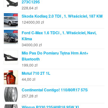
273C1295
228,64
zł
Skoda Kodiaq 2.0 TDI , 1. Właściciel, 187 KM
124000,00
zł
Ford C-Max 1.6 TDCi , 1. Właściciel, Navi,
Klima
34000,00
zł
Mio Pas Do Pomiaru Tętna Hrm Ant+
Bluetooth
199,00
zł
Motul 710 2T 1L
44,00
zł
Continental Contigo! 110/80R17 57S
257,28
zł
Winrun R330 235/40R18 95W Xl