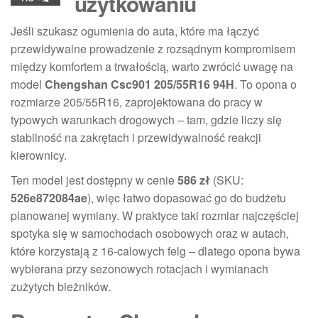
użytkowaniu
Jeśli szukasz ogumienia do auta, które ma łączyć
przewidywalne prowadzenie z rozsądnym kompromisem
między komfortem a trwałością, warto zwrócić uwagę na
model
Chengshan Csc901 205/55R16 94H
. To opona o
rozmiarze 205/55R16, zaprojektowana do pracy w
typowych warunkach drogowych – tam, gdzie liczy się
stabilność na zakrętach i przewidywalność reakcji
kierownicy.
Ten model jest dostępny w cenie
586 zł
(SKU:
526e872084ae
), więc łatwo dopasować go do budżetu
planowanej wymiany. W praktyce taki rozmiar najczęściej
spotyka się w samochodach osobowych oraz w autach,
które korzystają z 16-calowych felg – dlatego opona bywa
wybierana przy sezonowych rotacjach i wymianach
zużytych bieżników.