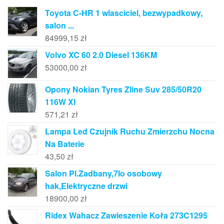
Toyota C-HR 1 wlasciciel, bezwypadkowy,
salon ...
84999,15
zł
Volvo XC 60 2.0 Diesel 136KM
53000,00
zł
Opony Nokian Tyres Zline Suv 285/50R20
116W Xl
571,21
zł
Lampa Led Czujnik Ruchu Zmierzchu Nocna
Na Baterie
43,50
zł
Salon Pl.Zadbany,7Io osobowy
hak,Elektryczne drzwi
18900,00
zł
Ridex Wahacz Zawieszenie Koła 273C1295