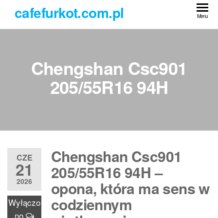
Przejdź
cafefurkot.com.pl
do
Menu
treści
Chengshan Csc901
205/55R16 94H
Chengshan Csc901
CZE
21
205/55R16 94H –
2026
opona, która ma sens w
codziennym
Wyłączo
no