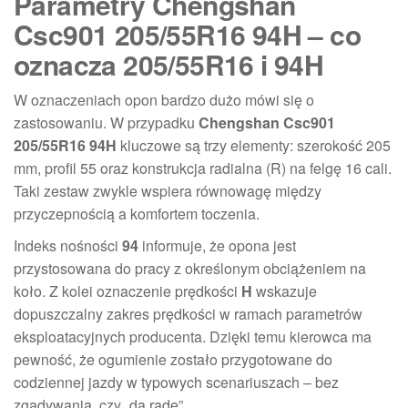
Parametry Chengshan
Csc901 205/55R16 94H – co
oznacza 205/55R16 i 94H
W oznaczeniach opon bardzo dużo mówi się o
zastosowaniu. W przypadku
Chengshan Csc901
205/55R16 94H
kluczowe są trzy elementy: szerokość 205
mm, profil 55 oraz konstrukcja radialna (R) na felgę 16 cali.
Taki zestaw zwykle wspiera równowagę między
przyczepnością a komfortem toczenia.
Indeks nośności
94
informuje, że opona jest
przystosowana do pracy z określonym obciążeniem na
koło. Z kolei oznaczenie prędkości
H
wskazuje
dopuszczalny zakres prędkości w ramach parametrów
eksploatacyjnych producenta. Dzięki temu kierowca ma
pewność, że ogumienie zostało przygotowane do
codziennej jazdy w typowych scenariuszach – bez
zgadywania, czy „da radę”.