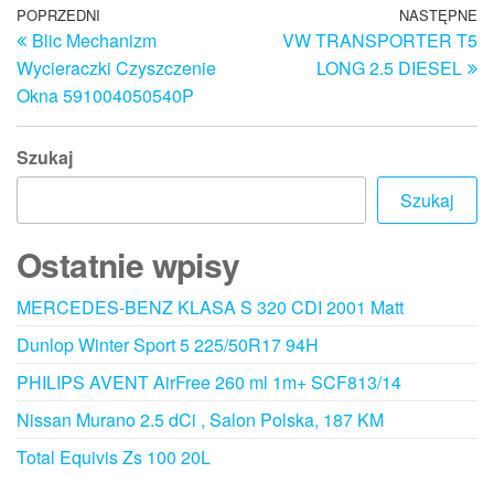
Nawigacja
Poprzedni
POPRZEDNI
NASTĘPNE
N
Blic Mechanizm
VW TRANSPORTER T5
wpis
w
wpisu
Wycieraczki Czyszczenie
LONG 2.5 DIESEL
Okna 591004050540P
Szukaj
Szukaj
Ostatnie wpisy
MERCEDES-BENZ KLASA S 320 CDI 2001 Matt
Dunlop Winter Sport 5 225/50R17 94H
PHILIPS AVENT AirFree 260 ml 1m+ SCF813/14
Nissan Murano 2.5 dCi , Salon Polska, 187 KM
Total Equivis Zs 100 20L