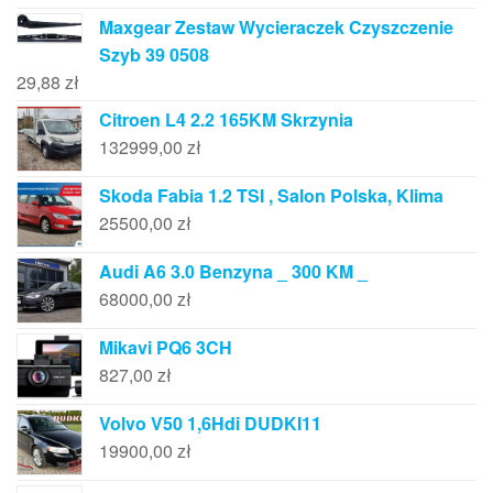
Maxgear Zestaw Wycieraczek Czyszczenie
Szyb 39 0508
29,88
zł
Citroen L4 2.2 165KM Skrzynia
132999,00
zł
Skoda Fabia 1.2 TSI , Salon Polska, Klima
25500,00
zł
Audi A6 3.0 Benzyna _ 300 KM _
68000,00
zł
Mikavi PQ6 3CH
827,00
zł
Volvo V50 1,6Hdi DUDKI11
19900,00
zł