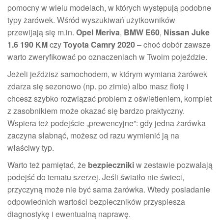
pomocny w wielu modelach, w których występują podobne
typy żarówek. Wśród wyszukiwań użytkowników
przewijają się m.in.
Opel Meriva
,
BMW E60
,
Nissan Juke
1.6 190 KM
czy
Toyota Camry 2020
– choć dobór zawsze
warto zweryfikować po oznaczeniach w Twoim pojeździe.
Jeżeli jeździsz samochodem, w którym wymiana żarówek
zdarza się sezonowo (np. po zimie) albo masz flotę i
chcesz szybko rozwiązać problem z oświetleniem, komplet
z zasobnikiem może okazać się bardzo praktyczny.
Wspiera też podejście „prewencyjne”: gdy jedna żarówka
zaczyna słabnąć, możesz od razu wymienić ją na
właściwy typ.
Warto też pamiętać, że
bezpieczniki
w zestawie pozwalają
podejść do tematu szerzej. Jeśli światło nie świeci,
przyczyną może nie być sama żarówka. Wtedy posiadanie
odpowiednich wartości bezpieczników przyspiesza
diagnostykę i ewentualną naprawę.