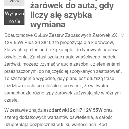
2026
żarówek do auta, gdy
liczy się szybka
Wyłączo
no
wymiana
Dbautomotive G5L69 Zestaw Zapasowych Żarówek 2X H7
12V 55W Plus 30 88402 to propozycja dla kierowców,
którzy chcą mieć pod ręką komplet do typowych napraw
oświetlenia. Zamiast szukać nagle właściwego modelu
żarówki, możesz trzymać w aucie zasobnik z elementami
przeznaczonymi do najczęściej spotykanych zastosowań.
To szczególnie wygodne, gdy planujesz dłuższą trasę,
jeździsz często po mieście albo wiesz, że w Twoim
samochodzie różne typy żarówek zużywają się w różnym
czasie.
W zestawie znajdziesz
żarówki 2x H7 12V 55W
oraz
szereg dodatkowych wariantów oświetlenia, a całość
uzupełniają bezpieczniki w kilku wartościach. Kod