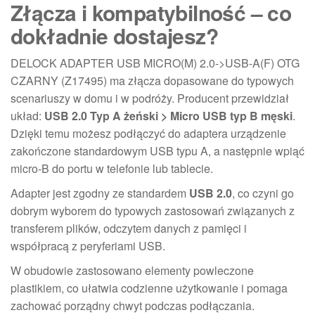
Złącza i kompatybilność – co
dokładnie dostajesz?
DELOCK ADAPTER USB MICRO(M) 2.0->USB-A(F) OTG
CZARNY (Z17495) ma złącza dopasowane do typowych
scenariuszy w domu i w podróży. Producent przewidział
układ:
USB 2.0 Typ A żeński > Micro USB typ B męski
.
Dzięki temu możesz podłączyć do adaptera urządzenie
zakończone standardowym USB typu A, a następnie wpiąć
micro-B do portu w telefonie lub tablecie.
Adapter jest zgodny ze standardem
USB 2.0
, co czyni go
dobrym wyborem do typowych zastosowań związanych z
transferem plików, odczytem danych z pamięci i
współpracą z peryferiami USB.
W obudowie zastosowano elementy powleczone
plastikiem, co ułatwia codzienne użytkowanie i pomaga
zachować porządny chwyt podczas podłączania.