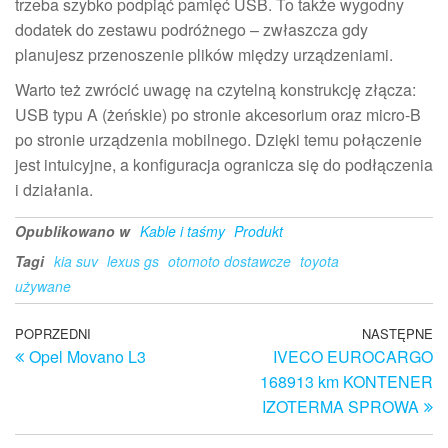
trzeba szybko podpiąć pamięć USB. To także wygodny
dodatek do zestawu podróżnego – zwłaszcza gdy
planujesz przenoszenie plików między urządzeniami.
Warto też zwrócić uwagę na czytelną konstrukcję złącza:
USB typu A (żeńskie) po stronie akcesorium oraz micro-B
po stronie urządzenia mobilnego. Dzięki temu połączenie
jest intuicyjne, a konfiguracja ogranicza się do podłączenia
i działania.
Opublikowano w
Kable i taśmy
Produkt
Tagi
kia suv
lexus gs
otomoto dostawcze
toyota
używane
Nawigacja
Poprzedni
POPRZEDNI
NASTĘPNE
N
Opel Movano L3
IVECO EUROCARGO
wpis
w
wpisu
168913 km KONTENER
IZOTERMA SPROWA