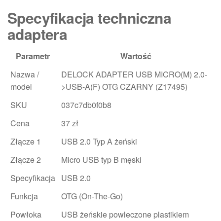
Specyfikacja techniczna
adaptera
Parametr
Wartość
Nazwa /
DELOCK ADAPTER USB MICRO(M) 2.0-
model
>USB-A(F) OTG CZARNY (Z17495)
SKU
037c7db0f0b8
Cena
37 zł
Złącze 1
USB 2.0 Typ A żeński
Złącze 2
Micro USB typ B męski
Specyfikacja
USB 2.0
Funkcja
OTG (On-The-Go)
Powłoka
USB żeńskie powleczone plastikiem