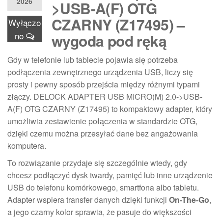
2026
>USB-A(F) OTG
CZARNY (Z17495) –
Wyłączo
no
wygoda pod ręką
Gdy w telefonie lub tablecie pojawia się potrzeba
podłączenia zewnętrznego urządzenia USB, liczy się
prosty i pewny sposób przejścia między różnymi typami
złączy. DELOCK ADAPTER USB MICRO(M) 2.0->USB-
A(F) OTG CZARNY (Z17495) to kompaktowy adapter, który
umożliwia zestawienie połączenia w standardzie OTG,
dzięki czemu można przesyłać dane bez angażowania
komputera.
To rozwiązanie przydaje się szczególnie wtedy, gdy
chcesz podłączyć dysk twardy, pamięć lub inne urządzenie
USB do telefonu komórkowego, smartfona albo tabletu.
Adapter wspiera transfer danych dzięki funkcji
On-The-Go
,
a jego czarny kolor sprawia, że pasuje do większości