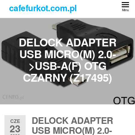
Przejdź
cafefurkot.com.pl
do
Menu
treści
DELOCK ADAPTER
USB MICRO(M) 2.0-
>USB-A(F) OTG
CZARNY (Z17495)
DELOCK ADAPTER
CZE
23
USB MICRO(M) 2.0-