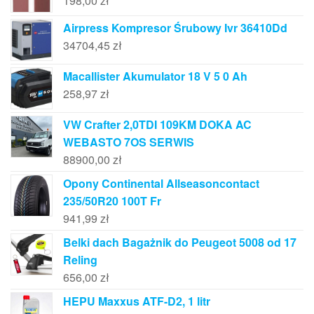
198,00
zł
Airpress Kompresor Śrubowy Ivr 36410Dd
34704,45
zł
Macallister Akumulator 18 V 5 0 Ah
258,97
zł
VW Crafter 2,0TDI 109KM DOKA AC
WEBASTO 7OS SERWIS
88900,00
zł
Opony Continental Allseasoncontact
235/50R20 100T Fr
941,99
zł
Belki dach Bagażnik do Peugeot 5008 od 17
Reling
656,00
zł
HEPU Maxxus ATF-D2, 1 litr