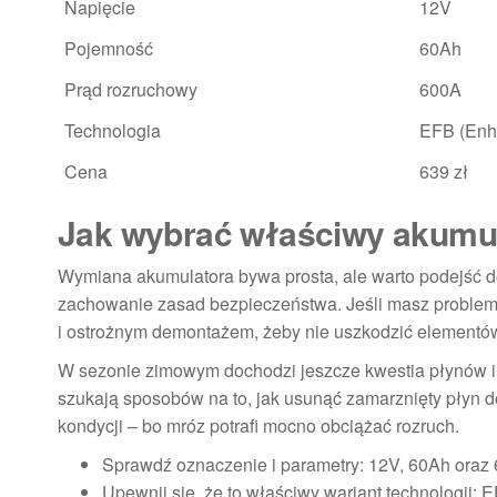
Napięcie
12V
Pojemność
60Ah
Prąd rozruchowy
600A
Technologia
EFB (Enh
Cena
639 zł
Jak wybrać właściwy akumul
Wymiana akumulatora bywa prosta, ale warto podejść d
zachowanie zasad bezpieczeństwa. Jeśli masz problem
i ostrożnym demontażem, żeby nie uszkodzić elementó
W sezonie zimowym dochodzi jeszcze kwestia płynów i 
szukają sposobów na to, jak usunąć zamarznięty płyn do
kondycji – bo mróz potrafi mocno obciążać rozruch.
Sprawdź oznaczenie i parametry: 12V, 60Ah ora
Upewnij się, że to właściwy wariant technologii: 