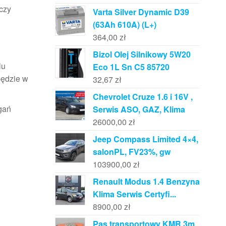
czy
Varta Silver Dynamic D39
(63Ah 610A) (L+)
364,00
zł
Bizol Olej Silnikowy 5W20
lu
Eco 1L Sn C5 85720
będzie w
32,67
zł
Chevrolet Cruze 1.6 i 16V ,
gań
Serwis ASO, GAZ, Klima
26000,00
zł
Jeep Compass Limited 4×4,
salonPL, FV23%, gw
103900,00
zł
Renault Modus 1.4 Benzyna
Klima Serwis Certyfi...
8900,00
zł
Pas transportowy KMR 3m