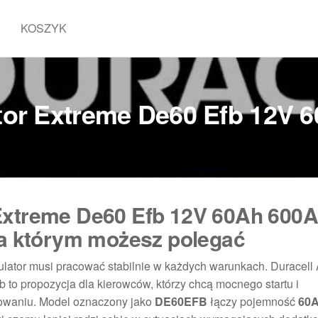
KOSZYK
tor Extreme De60 Efb 12V 
Extreme De60 Efb 12V 60Ah 600
na którym możesz polegać
ulator musi pracować stabilnie w każdych warunkach. Duracell
o propozycja dla kierowców, którzy chcą mocnego startu i
owaniu. Model oznaczony jako
DE60EFB
łączy pojemność
60