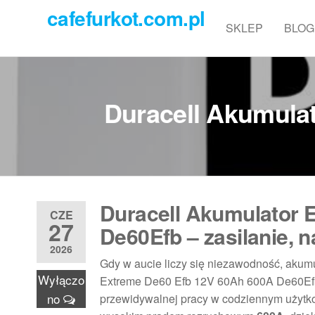
Przejdź
cafefurkot.com.pl
do
SKLEP
BLOG
treści
Duracell Akumula
Duracell Akumulator 
CZE
27
De60Efb – zasilanie, 
2026
Gdy w aucie liczy się niezawodność, akum
Wyłączo
Extreme De60 Efb 12V 60Ah 600A De60Efb t
no
przewidywalnej pracy w codziennym użytk