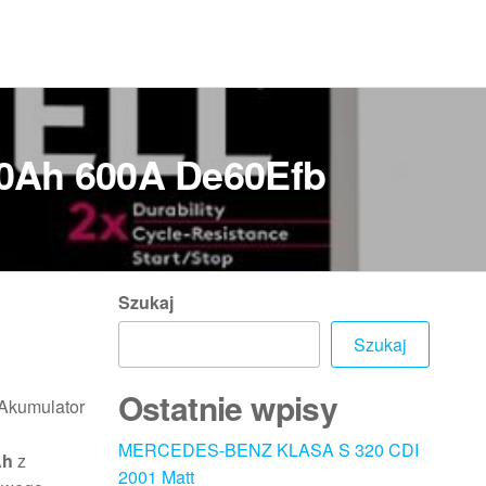
60Ah 600A De60Efb
Szukaj
A
Szukaj
Ostatnie wpisy
 Akumulator
MERCEDES-BENZ KLASA S 320 CDI
Ah
z
2001 Matt