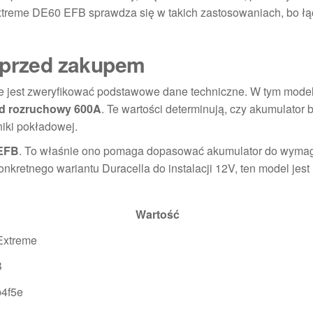
treme DE60 EFB sprawdza się w takich zastosowaniach, bo łą
ć przed zakupem
e jest zweryfikować podstawowe dane techniczne. W tym mode
d rozruchowy 600A
. Te wartości determinują, czy akumulator 
niki pokładowej.
EFB
. To właśnie ono pomaga dopasować akumulator do wyma
onkretnego wariantu Duracella do instalacji 12V, ten model jest
Wartość
Extreme
B
4f5e