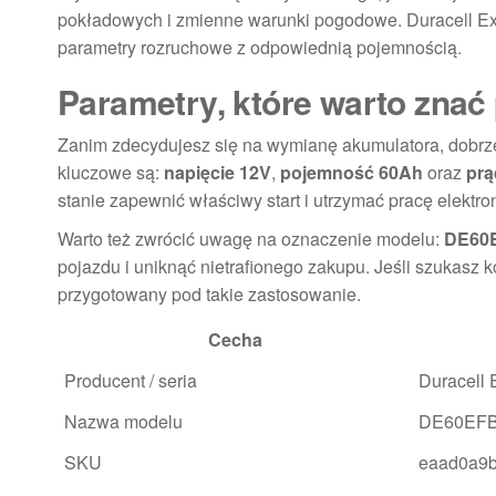
pokładowych i zmienne warunki pogodowe. Duracell Ex
parametry rozruchowe z odpowiednią pojemnością.
Parametry, które warto zna
Zanim zdecydujesz się na wymianę akumulatora, dobrz
kluczowe są:
napięcie 12V
,
pojemność 60Ah
oraz
prą
stanie zapewnić właściwy start i utrzymać pracę elektro
Warto też zwrócić uwagę na oznaczenie modelu:
DE60
pojazdu i uniknąć nietrafionego zakupu. Jeśli szukasz k
przygotowany pod takie zastosowanie.
Cecha
Producent / seria
Duracell 
Nazwa modelu
DE60EF
SKU
eaad0a9b