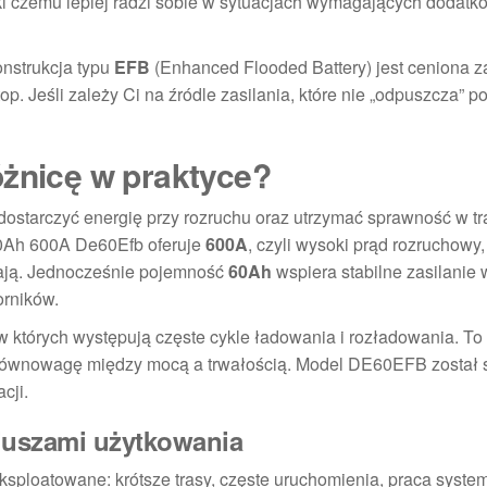
ęki czemu lepiej radzi sobie w sytuacjach wymagających dodat
onstrukcja typu
EFB
(Enhanced Flooded Battery) jest ceniona z
p. Jeśli zależy Ci na źródle zasilania, które nie „odpuszcza” p
óżnicę w praktyce?
ostarczyć energię przy rozruchu oraz utrzymać sprawność w tr
60Ah 600A De60Efb oferuje
600A
, czyli wysoki prąd rozruchowy,
jają. Jednocześnie pojemność
60Ah
wspiera stabilne zasilanie 
orników.
w których występują częste cykle ładowania i rozładowania. To
równowagę między mocą a trwałością. Model DE60EFB został 
cji.
iuszami użytkowania
eksploatowane: krótsze trasy, częste uruchomienia, praca syst