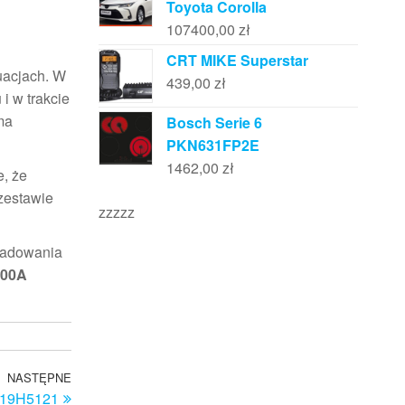
Toyota Corolla
107400,00
zł
CRT MIKE Superstar
uacjach. W
439,00
zł
i w trakcie
ma
Bosch Serie 6
PKN631FP2E
1462,00
zł
e, że
zestawie
zzzzz
 ładowania
600A
NASTĘPNE
Następny
019H5121
wpis