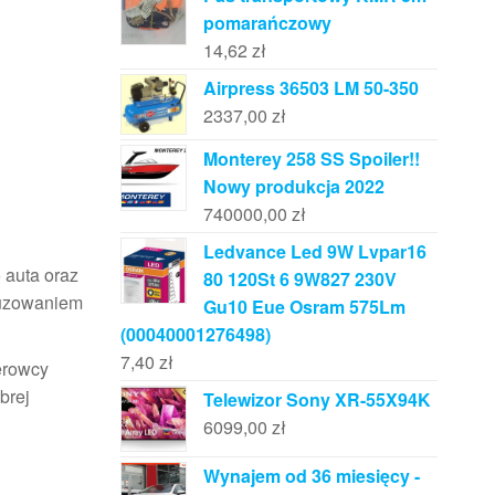
pomarańczowy
14,62
zł
Airpress 36503 LM 50-350
2337,00
zł
Monterey 258 SS Spoiler!!
Nowy produkcja 2022
740000,00
zł
Ledvance Led 9W Lvpar16
 auta oraz
80 120St 6 9W827 230V
luzowaniem
Gu10 Eue Osram 575Lm
(00040001276498)
7,40
zł
erowcy
brej
Telewizor Sony XR-55X94K
6099,00
zł
Wynajem od 36 miesięcy -