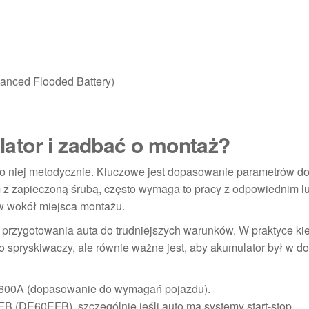
anced Flooded Battery)
ator i zadbać o montaż?
o niej metodycznie. Kluczowe jest dopasowanie parametrów do
 z zapieczoną śrubą, często wymaga to pracy z odpowiednim 
w wokół miejsca montażu.
przygotowania auta do trudniejszych warunków. W praktyce ki
 spryskiwaczy, ale równie ważne jest, aby akumulator był w do
z 600A (dopasowanie do wymagań pojazdu).
EFB (DE60EFB), szczególnie jeśli auto ma systemy start-stop.