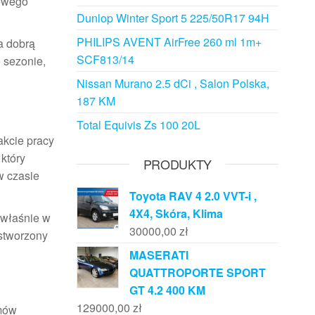
kowego
Dunlop Winter Sport 5 225/50R17 94H
PHILIPS AVENT AirFree 260 ml 1m+
a dobrą
SCF813/14
o sezonie,
Nissan Murano 2.5 dCi , Salon Polska,
187 KM
Total Equivis Zs 100 20L
akcie pracy
 który
PRODUKTY
w czasie
Toyota RAV 4 2.0 VVT-i ,
4X4, Skóra, Klima
 właśnie w
30000,00
zł
stworzony
MASERATI
QUATTROPORTE SPORT
GT 4.2 400 KM
129000,00
zł
emów