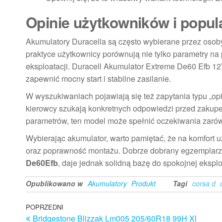
Opinie użytkowników i popu
Akumulatory Duracella są często wybierane przez osoby
praktyce użytkownicy porównują nie tylko parametry na p
eksploatacji. Duracell Akumulator Extreme De60 Efb 1
zapewnić mocny start i stabilne zasilanie.
W wyszukiwaniach pojawiają się też zapytania typu „opi
kierowcy szukają konkretnych odpowiedzi przed zakup
parametrów, ten model może spełnić oczekiwania zarówn
Wybierając akumulator, warto pamiętać, że na komfort u
oraz poprawność montażu. Dobrze dobrany egzemplarz,
De60Efb
, daje jednak solidną bazę do spokojnej eksplo
Opublikowano w
Akumulatory
Produkt
Tagi
corsa d
Nawigacja
Poprzedni
POPRZEDNI
Bridgestone Blizzak Lm005 205/60R18 99H Xl
wpis