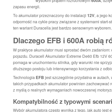
wysokim prądem rozruchowym
600A
, dzi
zapasu energii.
To akumulator przeznaczony do instalacji
12V
, a jego k
odporność na cykle pracy związane z systemami start-sto
ten wariant Duracella jest bardzo sensownym wyborem.
Dlaczego EFB i 600A robią r
W praktyce akumulator musi sprostać dwóm zadaniom: d
pojazdu. Duracell Akumulator Extreme De60 Efb 12V 
pomaga w uruchomieniu silnika, gdy warunki nie sprzy
dłuższego postoju lub intensywnego korzystania z odbi
Technologia
EFB
jest szczególnie przydatna w autach, 
takich przypadkach akumulator powinien zachowywać 
z myślą o realnych wymaganiach nowoczesnej motoryza
Kompatybilność z typowymi scenar
Wybór akumulatora często wynika z tego, jak auto jest 