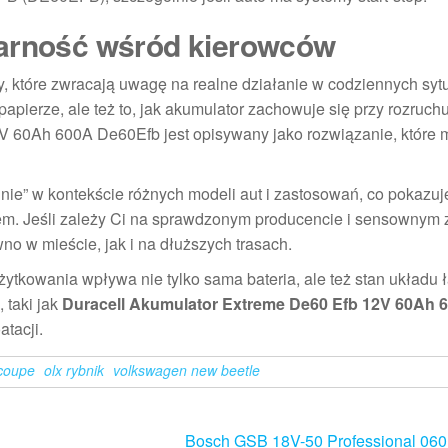
larność wśród kierowców
, które zwracają uwagę na realne działanie w codziennych syt
apierze, ale też to, jak akumulator zachowuje się przy rozruchu 
2V 60Ah 600A De60Efb jest opisywany jako rozwiązanie, które 
nie” w kontekście różnych modeli aut i zastosowań, co pokazuj
em. Jeśli zależy Ci na sprawdzonym producencie i sensownym 
o w mieście, jak i na dłuższych trasach.
żytkowania wpływa nie tylko sama bateria, ale też stan układu
 taki jak
Duracell Akumulator Extreme De60 Efb 12V 60Ah 
atacji.
coupe
olx rybnik
volkswagen new beetle
Bosch GSB 18V-50 Professional 06