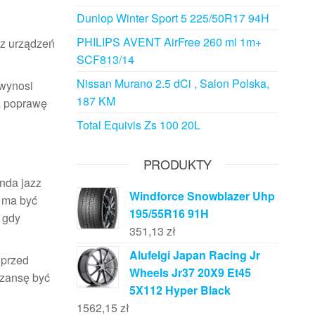
Dunlop Winter Sport 5 225/50R17 94H
PHILIPS AVENT AirFree 260 ml 1m+
 z urządzeń
SCF813/14
Nissan Murano 2.5 dCi , Salon Polska,
wynosi
187 KM
za poprawę
Total Equivis Zs 100 20L
PRODUKTY
nda jazz
Windforce Snowblazer Uhp
ma być
195/55R16 91H
 gdy
351,13
zł
Alufelgi Japan Racing Jr
 przed
Wheels Jr37 20X9 Et45
szansę być
5X112 Hyper Black
1562,15
zł