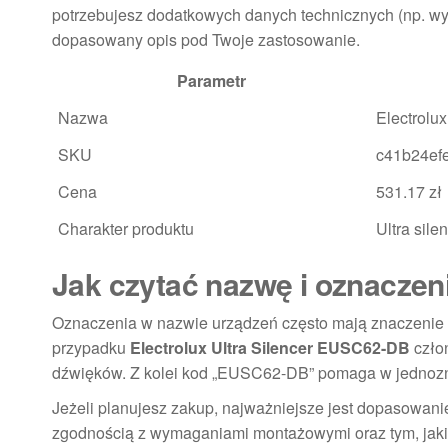
potrzebujesz dodatkowych danych technicznych (np. wym
dopasowany opis pod Twoje zastosowanie.
Parametr
Nazwa
Electrolu
SKU
c41b24ef
Cena
531.17 zł
Charakter produktu
Ultra sile
Jak czytać nazwę i oznaczen
Oznaczenia w nazwie urządzeń często mają znaczenie 
przypadku
Electrolux Ultra Silencer EUSC62-DB
człon
dźwięków. Z kolei kod „EUSC62-DB” pomaga w jednozna
Jeżeli planujesz zakup, najważniejsze jest dopasowani
zgodnością z wymaganiami montażowymi oraz tym, jakie e