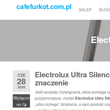
Przejdź
cafefurkot.com.pl
do
SKLEP
BLOG
treści
Elec
Electrolux Ultra Sile
CZE
28
znaczenie
2026
Jeśli szukasz rozwiązania, które pomaga og
Wyłączo
przyjemniejsze, model
Electrolux Ultra 
no
„ultra cichego” działania, a sam produkt z