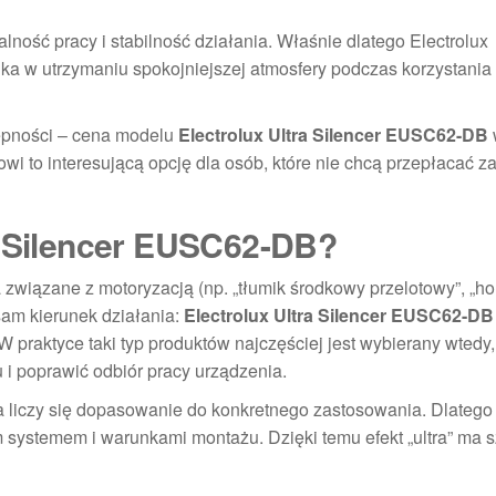
walność pracy i stabilność działania. Właśnie dlatego Electrolux
ka w utrzymaniu spokojniejszej atmosfery podczas korzystania
tępności – cena modelu
Electrolux Ultra Silencer EUSC62-DB
nowi to interesującą opcję dla osób, które nie chcą przepłacać 
a Silencer EUSC62-DB?
związane z motoryzacją (np. „tłumik środkowy przelotowy”, „ho
 sam kierunek działania:
Electrolux Ultra Silencer EUSC62-DB
raktyce taki typ produktów najczęściej jest wybierany wtedy,
 i poprawić odbiór pracy urządzenia.
ia liczy się dopasowanie do konkretnego zastosowania. Dlatego
systemem i warunkami montażu. Dzięki temu efekt „ultra” ma 