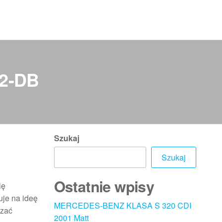
62-DB
Szukaj
Szukaj
Ostatnie wpisy
ię
uje na ideę
MERCEDES-BENZ KLASA S 320 CDI
czać
2001 Matt