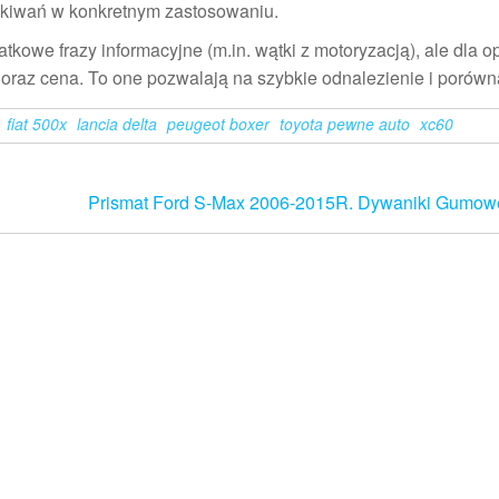
czekiwań w konkretnym zastosowaniu.
tkowe frazy informacyjne (m.in. wątki z motoryzacją), ale dla o
oraz cena. To one pozwalają na szybkie odnalezienie i porówna
fiat 500x
lancia delta
peugeot boxer
toyota pewne auto
xc60
Prismat Ford S-Max 2006-2015R. Dywaniki Gumow