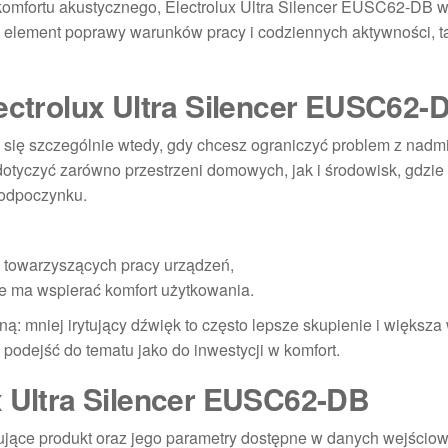
 komfortu akustycznego, Electrolux Ultra Silencer EUSC62-DB w
ko element poprawy warunków pracy i codziennych aktywności, 
lectrolux Ultra Silencer EUSC62-
 się szczególnie wtedy, gdy chcesz ograniczyć problem z nad
tyczyć zarówno przestrzeni domowych, jak i środowisk, gdzie l
y odpoczynku.
 towarzyszących pracy urządzeń,
e ma wspierać komfort użytkowania.
ą: mniej irytujący dźwięk to często lepsze skupienie i większ
ej podejść do tematu jako do inwestycji w komfort.
x Ultra Silencer EUSC62-DB
jące produkt oraz jego parametry dostępne w danych wejściowy