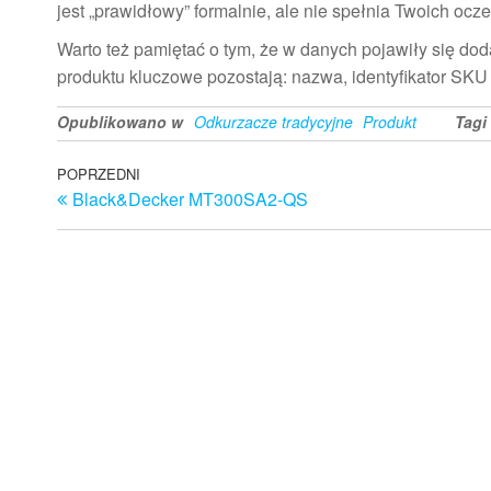
jest „prawidłowy” formalnie, ale nie spełnia Twoich o
Warto też pamiętać o tym, że w danych pojawiły się doda
produktu kluczowe pozostają: nazwa, identyfikator SKU 
Opublikowano w
Odkurzacze tradycyjne
Produkt
Tagi
Nawigacja
Poprzedni
POPRZEDNI
Black&Decker MT300SA2-QS
wpis
wpisu