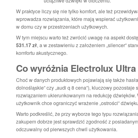
uciążliwe dźwięki w otoczeniu.
W praktyce liczy się nie tylko komfort, ale też przewidy
wprowadza rozwiązania, które mają wspierać użytkowni
w domu czy w przestrzeniach użytkowych.
W tym miejscu warto też zwrócić uwagę na aspekt dos
531.17 zł
, a w zestawieniu z założeniem „silencer” sta
komfortu akustycznego.
Co wyróżnia Electrolux Ultr
Choć w danych produktowych pojawiają się także hasła 
dolnośląskie” czy „audi q 8 cena”), kluczowy pozostaje
rozwiązaniem ukierunkowanym na redukcję dźwięków. W p
użytkownik chce ograniczyć wrażenie „ostrości” dźwięku
Warto podkreślić, że przy wyborze tego typu rozwiązan
zakupem dobrze jest sprawdzić zgodność z posiadanym 
odczuwalny od pierwszych chwil użytkowania.