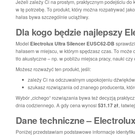
Jeżeli zależy Ci na prostym, praktycznym podejściu do
w tę potrzebę. To produkt, który można rozpatrywać ja
hałas bywa szczególnie uciążliwy.
Dla kogo będzie najlepszy E
Model
Electrolux Ultra Silencer EUSC62-DB
sprawdzi
hałasem w miejscu, w którym spędzasz czas. To może do
tło akustyczne – np. w pobliżu miejsca pracy, nauki cz
Możesz rozważyć ten produkt, jeśli:
zależy Ci na odczuwalnym uspokojeniu dźwięków
szukasz rozwiązania od znanego producenta, któr
Wybór „cichego” rozwiązania bywa też decyzją praktyczn
dnia codziennego. A gdy cena wynosi
531.17 zł
, łatwi
Dane techniczne – Electrolu
Poniżej przedstawiam podstawowe informacje identyfiku