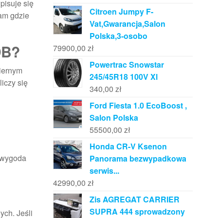
pisuje się
Citroen Jumpy F-
tam gdzie
Vat,Gwarancja,Salon
Polska,3-osobo
DB?
79900,00
zł
Powertrac Snowstar
miernym
245/45R18 100V Xl
iczy się
340,00
zł
Ford Fiesta 1.0 EcoBoost ,
Salon Polska
55500,00
zł
Honda CR-V Ksenon
a wygoda
Panorama bezwypadkowa
serwis...
42990,00
zł
Zis AGREGAT CARRIER
SUPRA 444 sprowadzony
ch. Jeśli