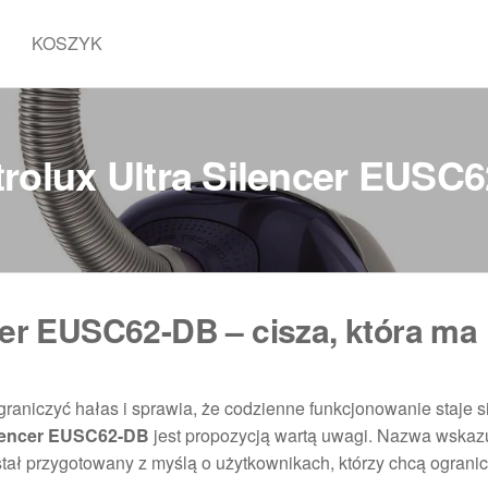
KOSZYK
trolux Ultra Silencer EUSC
ncer EUSC62-DB – cisza, która ma
raniczyć hałas i sprawia, że codzienne funkcjonowanie staje s
Silencer EUSC62-DB
jest propozycją wartą uwagi. Nazwa wskaz
ostał przygotowany z myślą o użytkownikach, którzy chcą ograni