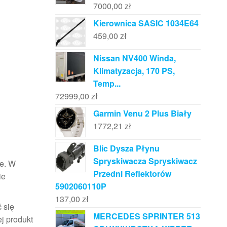
7000,00
zł
Kierownica SASIC 1034E64
459,00
zł
Nissan NV400 Winda,
Klimatyzacja, 170 PS,
Temp...
72999,00
zł
Garmin Venu 2 Plus Biały
1772,21
zł
Blic Dysza Płynu
Spryskiwacza Spryskiwacz
ie. W
Przedni Reflektorów
ie
5902060110P
137,00
zł
 się
MERCEDES SPRINTER 513
j produkt