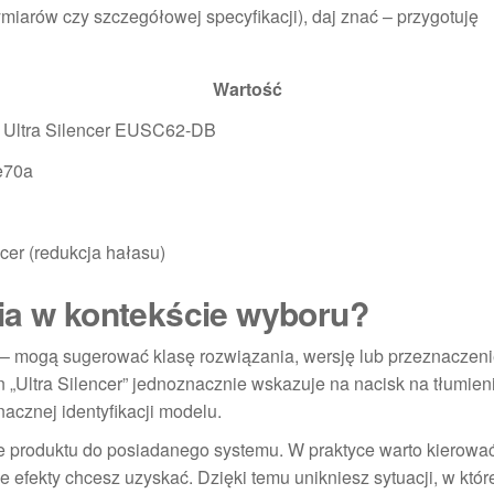
iarów czy szczegółowej specyfikacji), daj znać – przygotuję
Wartość
x Ultra Silencer EUSC62-DB
e70a
ncer (redukcja hałasu)
ia w kontekście wyboru?
– mogą sugerować klasę rozwiązania, wersję lub przeznaczen
 „Ultra Silencer” jednoznacznie wskazuje na nacisk na tłumien
cznej identyfikacji modelu.
e produktu do posiadanego systemu. W praktyce warto kierować
fekty chcesz uzyskać. Dzięki temu unikniesz sytuacji, w które