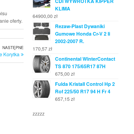
CDI WYWROTKA KIPPER
KLIMA
pisu
64900,00
zł
nie oferty.
Rezaw-Plast Dywaniki
Gumowe Honda Cr-V 2 Ii
2002-2007 R.
NASTĘPNE
Następny
170,57
zł
e Korytka
wpis
Continental WinterContact
TS 870 175/65R17 87H
675,00
zł
Fulda Kristall Control Hp 2
Rof 225/50 R17 94 H Fr 4
657,15
zł
zzzzz