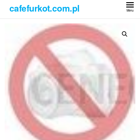
Przejdź
cafefurkot.com.pl
do
Menu
treści