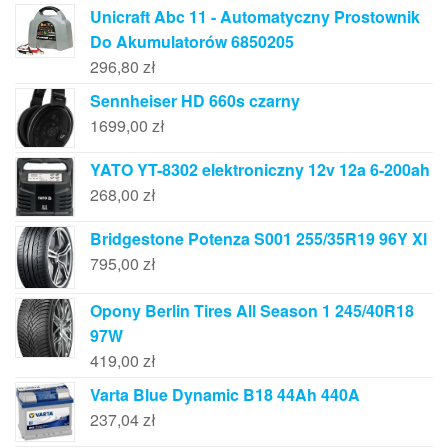
Unicraft Abc 11 - Automatyczny Prostownik
Do Akumulatorów 6850205
296,80
zł
Sennheiser HD 660s czarny
1699,00
zł
YATO YT-8302 elektroniczny 12v 12a 6-200ah
268,00
zł
Bridgestone Potenza S001 255/35R19 96Y Xl
795,00
zł
Opony Berlin Tires All Season 1 245/40R18
97W
419,00
zł
Varta Blue Dynamic B18 44Ah 440A
237,04
zł