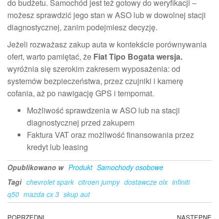
do budżetu. Samochód jest też gotowy do weryfikacji –
możesz sprawdzić jego stan w ASO lub w dowolnej stacji
diagnostycznej, zanim podejmiesz decyzję.
Jeżeli rozważasz zakup auta w kontekście porównywania
ofert, warto pamiętać, że
Fiat Tipo Bogata wersja.
wyróżnia się szerokim zakresem wyposażenia: od
systemów bezpieczeństwa, przez czujniki i kamerę
cofania, aż po nawigację GPS i tempomat.
Możliwość sprawdzenia w ASO lub na stacji
diagnostycznej przed zakupem
Faktura VAT oraz możliwość finansowania przez
kredyt lub leasing
Opublikowano w
Produkt
Samochody osobowe
Tagi
chevrolet spark
citroen jumpy
dostawcze olx
infiniti
q50
mazda cx 3
skup aut
Poprzedni
POPRZEDNI
NASTĘPNE
N