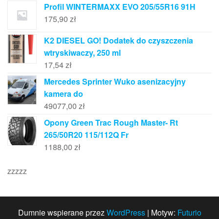
Profil WINTERMAXX EVO 205/55R16 91H
175,90
zł
K2 DIESEL GO! Dodatek do czyszczenia
wtryskiwaczy, 250 ml
17,54
zł
Mercedes Sprinter Wuko asenizacyjny
kamera do
49077,00
zł
Opony Green Trac Rough Master- Rt
265/50R20 115/112Q Fr
1188,00
zł
zzzzz
Dumnie wspierane przez
WordPress
|
Motyw:
Futurio