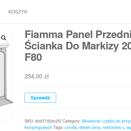
KOSZYK
Fiamma Panel Przedn
Ścianka Do Markizy 
F80
254,00
zł
Sprawdź
SKU:
dcd37d2ec2f2
Category:
Akcesoria i części do przy
kempingowych
Tags:
corolla
,
diesel cena
,
mercedes c
,
w