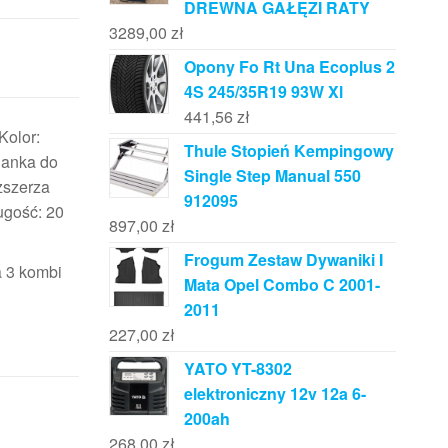
DREWNA GAŁĘZI RATY
3289,00
zł
Opony Fo Rt Una Ecoplus 2
4S 245/35R19 93W Xl
441,56
zł
Kolor:
Thule Stopień Kempingowy
ianka do
Single Step Manual 550
zszerza
912095
gość: 20
897,00
zł
Frogum Zestaw Dywaniki I
a 3 kombi
Mata Opel Combo C 2001-
2011
227,00
zł
YATO YT-8302
elektroniczny 12v 12a 6-
200ah
268,00
zł