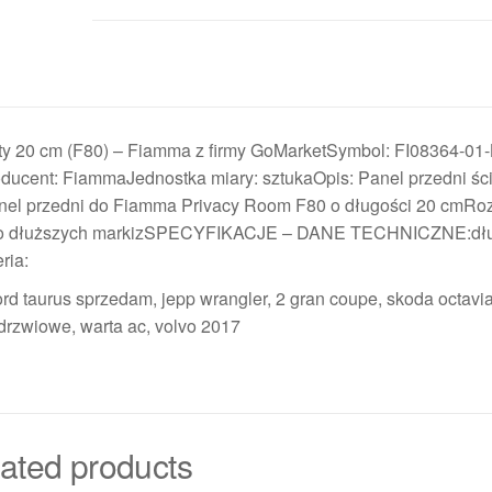
ety 20 cm (F80) – Fiamma z firmy GoMarketSymbol: FI08364-01-
oducent: FiammaJednostka miary: sztukaOpis: Panel przedni śc
anel przedni do Fiamma Privacy Room F80 o długości 20 cmRo
ł do dłuższych markizSPECYFIKACJE – DANE TECHNICZNE:dłu
ria:
ord taurus sprzedam, jepp wrangler, 2 gran coupe, skoda octavi
drzwiowe, warta ac, volvo 2017
ated products