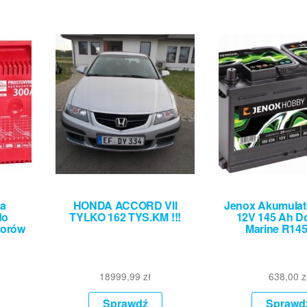
a
HONDA ACCORD VII
Jenox Akumulat
do
TYLKO 162 TYS.KM !!!
12V 145 Ah D
torów
Marine R14
18999,99
zł
638,00
z
Sprawdź
Sprawd