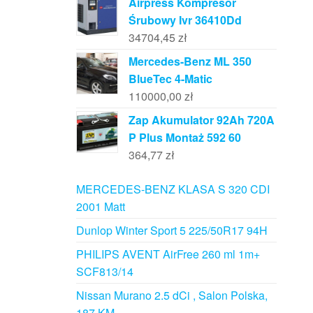
Airpress Kompresor
Śrubowy Ivr 36410Dd
34704,45
zł
Mercedes-Benz ML 350
BlueTec 4-Matic
110000,00
zł
Zap Akumulator 92Ah 720A
P Plus Montaż 592 60
364,77
zł
MERCEDES-BENZ KLASA S 320 CDI
2001 Matt
Dunlop Winter Sport 5 225/50R17 94H
PHILIPS AVENT AirFree 260 ml 1m+
SCF813/14
Nissan Murano 2.5 dCi , Salon Polska,
187 KM