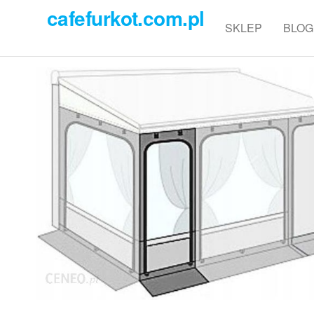
Przejdź
cafefurkot.com.pl
do
SKLEP
BLOG
treści