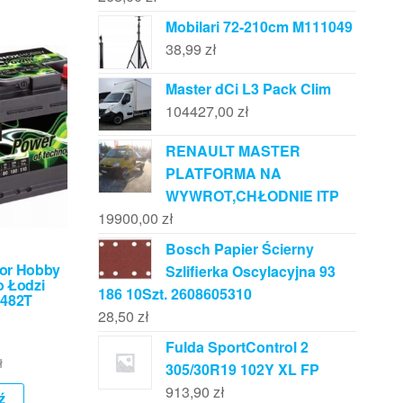
Mobilari 72-210cm M111049
38,99
zł
Master dCi L3 Pack Clim
104427,00
zł
RENAULT MASTER
PLATFORMA NA
WYWROT,CHŁODNIE ITP
19900,00
zł
Bosch Papier Ścierny
or Hobby
Szlifierka Oscylacyjna 93
o Łodzi
186 10Szt. 2608605310
5482T
28,50
zł
Fulda SportControl 2
ł
305/30R19 102Y XL FP
913,90
zł
ź