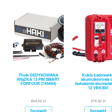
Thule DEDYKOWANA
Kukla Ładowark
WIąZKA 13 PIN SMART
akumulatorowa 
FORFOUR (745494)
ładowania akumula
12 VBK300
664,00
zł
379,92
zł
Sprawdź
Sprawdź