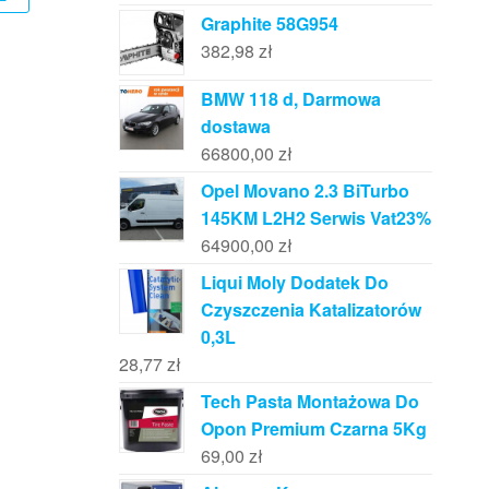
Graphite 58G954
382,98
zł
BMW 118 d, Darmowa
dostawa
66800,00
zł
Opel Movano 2.3 BiTurbo
145KM L2H2 Serwis Vat23%
64900,00
zł
Liqui Moly Dodatek Do
Czyszczenia Katalizatorów
0,3L
28,77
zł
Tech Pasta Montażowa Do
Opon Premium Czarna 5Kg
69,00
zł