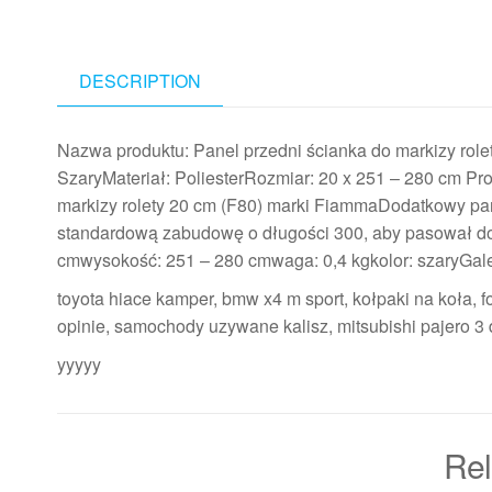
DESCRIPTION
Nazwa produktu: Panel przedni ścianka do markizy rol
SzaryMateriał: PoliesterRozmiar: 20 x 251 – 280 cm Pr
markizy rolety 20 cm (F80) marki FiammaDodatkowy p
standardową zabudowę o długości 300, aby pasowa
cmwysokość: 251 – 280 cmwaga: 0,4 kgkolor: szaryGale
toyota hiace kamper, bmw x4 m sport, kołpaki na koła, f
opinie, samochody uzywane kalisz, mitsubishi pajero 3 
yyyyy
Rel