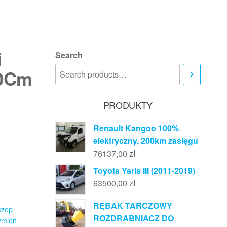
i
Search
20Cm
PRODUKTY
Renault Kangoo 100%
elektryczny, 200km zasięgu
76137,00
zł
Toyota Yaris III (2011-2019)
63500,00
zł
RĘBAK TARCZOWY
czep
ROZDRABNIACZ DO
ymień