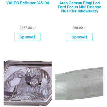
VALEO Reflektor 045104
Auto Gamma Ringi Led
Ford Focus Mk2 Dzienne
Plus Kierunkowskazy
2267,86
zł
269,99
zł
Sprawdź
Sprawdź