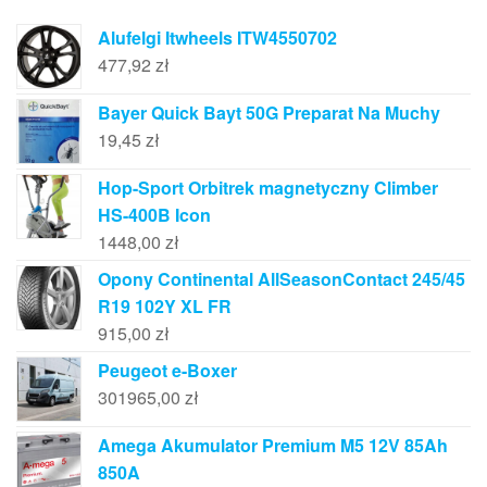
Alufelgi Itwheels ITW4550702
477,92
zł
Bayer Quick Bayt 50G Preparat Na Muchy
19,45
zł
Hop-Sport Orbitrek magnetyczny Climber
HS-400B Icon
1448,00
zł
Opony Continental AllSeasonContact 245/45
R19 102Y XL FR
915,00
zł
Peugeot e-Boxer
301965,00
zł
Amega Akumulator Premium M5 12V 85Ah
850A