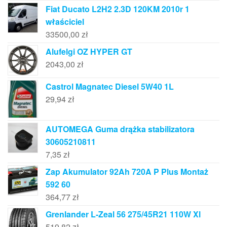
Fiat Ducato L2H2 2.3D 120KM 2010r 1
właściciel
33500,00
zł
Alufelgi OZ HYPER GT
2043,00
zł
Castrol Magnatec Diesel 5W40 1L
29,94
zł
AUTOMEGA Guma drążka stabilizatora
30605210811
7,35
zł
Zap Akumulator 92Ah 720A P Plus Montaż
592 60
364,77
zł
Grenlander L-Zeal 56 275/45R21 110W Xl
519,82
zł