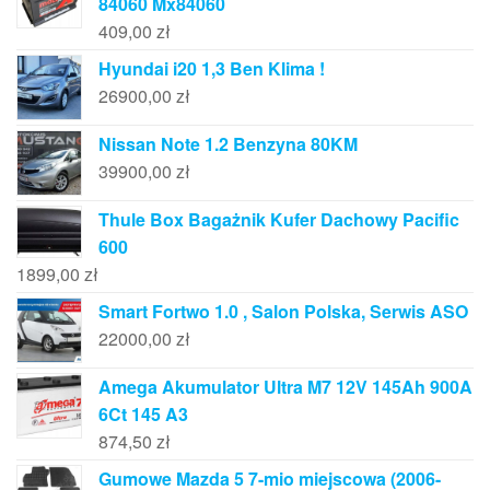
84060 Mx84060
409,00
zł
Hyundai i20 1,3 Ben Klima !
26900,00
zł
Nissan Note 1.2 Benzyna 80KM
39900,00
zł
Thule Box Bagażnik Kufer Dachowy Pacific
600
1899,00
zł
Smart Fortwo 1.0 , Salon Polska, Serwis ASO
22000,00
zł
Amega Akumulator Ultra M7 12V 145Ah 900A
6Ct 145 A3
874,50
zł
Gumowe Mazda 5 7-mio miejscowa (2006-