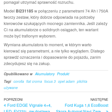
pomagał utrzymać sprawność rozruchu.
Model
Bi231185
w połączeniu z parametrami 74 Ah i 750A
tworzy zestaw, który dobrze odpowiada na potrzeby
kierowców szukających mocnego zamiennika. Jeśli zależy
Ci na akumulatorze o solidnych osiągach, ten wariant
może być trafionym wyborem.
Wymiana akumulatora to moment, w którym warto
kierować się parametrami, a nie tylko wyglądem. Dlatego
sprawdź oznaczenia i dopasowanie do pojazdu, zanim
zdecydujesz się na zakup.
Opublikowano w
Akumulatory
Produkt
Tagi
corolla
fiat croma
focus 3
opel adam
plichta
używane
Nawigacja
Poprzedni
POPRZEDNI
NASTĘPNE
N
Ford EDGE Vignale 4×4,
Ford Kuga 1,6 EcoBoost
wpis
w
wpisu
LED, FV23%, gw,dostawa
Skora Automat Navi Zare…