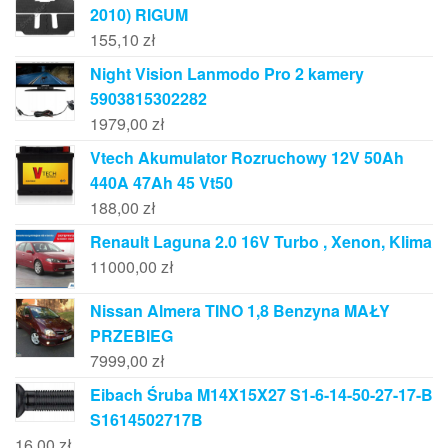
2010) RIGUM
155,10
zł
Night Vision Lanmodo Pro 2 kamery
5903815302282
1979,00
zł
Vtech Akumulator Rozruchowy 12V 50Ah
440A 47Ah 45 Vt50
188,00
zł
Renault Laguna 2.0 16V Turbo , Xenon, Klima
11000,00
zł
Nissan Almera TINO 1,8 Benzyna MAŁY
PRZEBIEG
7999,00
zł
Eibach Śruba M14X15X27 S1-6-14-50-27-17-B
S1614502717B
16,00
zł