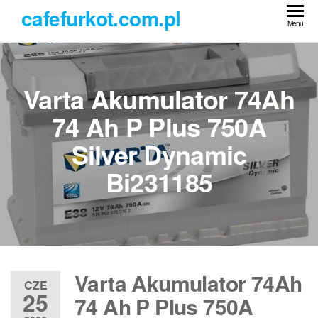
Przejdź
cafefurkot.com.pl
do
Menu
treści
Varta Akumulator 74Ah
74 Ah P Plus 750A
Silver Dynamic
Bi231185
Varta Akumulator 74Ah
CZE
25
74 Ah P Plus 750A