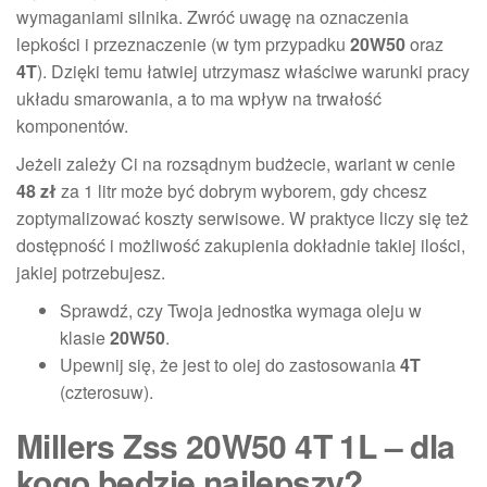
wymaganiami silnika. Zwróć uwagę na oznaczenia
lepkości i przeznaczenie (w tym przypadku
20W50
oraz
4T
). Dzięki temu łatwiej utrzymasz właściwe warunki pracy
układu smarowania, a to ma wpływ na trwałość
komponentów.
Jeżeli zależy Ci na rozsądnym budżecie, wariant w cenie
48 zł
za 1 litr może być dobrym wyborem, gdy chcesz
zoptymalizować koszty serwisowe. W praktyce liczy się też
dostępność i możliwość zakupienia dokładnie takiej ilości,
jakiej potrzebujesz.
Sprawdź, czy Twoja jednostka wymaga oleju w
klasie
20W50
.
Upewnij się, że jest to olej do zastosowania
4T
(czterosuw).
Millers Zss 20W50 4T 1L – dla
kogo będzie najlepszy?