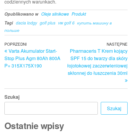
codziennych warunkach.
Opublikowano w
Oleje silnikowe
Produkt
Tagi
dacia lodgy
golf plus
vw golf 6
купить машину в
польше
Nawigacja
Poprzedni
POPRZEDNI
NASTĘPNE
N
Varta Akumulator Start-
Pharmaceris T Krem kojący
wpis
w
wpisu
Stop Plus Agm 80Ah 800A
SPF 15 do twarzy dla skóry
P+ 315X175X190
łojotokowej zaczerwieniowej
skłonnej do łuszczenia 30ml
Szukaj
Szukaj
Ostatnie wpisy