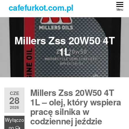
Przejdź
cafefurkot.com.pl
do
Menu
treści
Millers Zss 20W50 4T
1L
Millers Zss 20W50 4T
CZE
28
1L – olej, który wspiera
2026
pracę silnika w
codziennej jeździe
Wyłączo
no