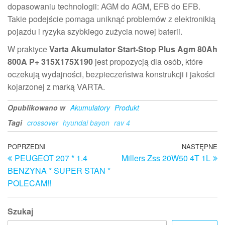
dopasowaniu technologii: AGM do AGM, EFB do EFB.
Takie podejście pomaga uniknąć problemów z elektronikią
pojazdu i ryzyka szybkiego zużycia nowej baterii.
W praktyce
Varta Akumulator Start-Stop Plus Agm 80Ah
800A P+ 315X175X190
jest propozycją dla osób, które
oczekują wydajności, bezpieczeństwa konstrukcji i jakości
kojarzonej z marką VARTA.
Opublikowano w
Akumulatory
Produkt
Tagi
crossover
hyundai bayon
rav 4
Nawigacja
Poprzedni
POPRZEDNI
NASTĘPNE
N
PEUGEOT 207 * 1.4
Millers Zss 20W50 4T 1L
wpis
w
wpisu
BENZYNA * SUPER STAN *
POLECAM!!
Szukaj