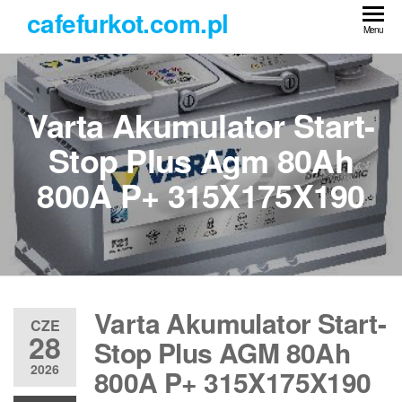
Przejdź
cafefurkot.com.pl
do
Menu
treści
Varta Akumulator Start-
Stop Plus Agm 80Ah
800A P+ 315X175X190
Varta Akumulator Start-
CZE
28
Stop Plus AGM 80Ah
2026
800A P+ 315X175X190