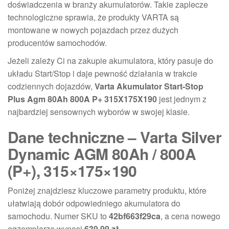
doświadczenia w branży akumulatorów. Takie zaplecze
technologiczne sprawia, że produkty VARTA są
montowane w nowych pojazdach przez dużych
producentów samochodów.
Jeżeli zależy Ci na zakupie akumulatora, który pasuje do
układu Start/Stop i daje pewność działania w trakcie
codziennych dojazdów,
Varta Akumulator Start-Stop
Plus Agm 80Ah 800A P+ 315X175X190
jest jednym z
najbardziej sensownych wyborów w swojej klasie.
Dane techniczne – Varta Silver
Dynamic AGM 80Ah / 800A
(P+), 315×175×190
Poniżej znajdziesz kluczowe parametry produktu, które
ułatwiają dobór odpowiedniego akumulatora do
samochodu. Numer SKU to
42bf663f29ca
, a cena nowego
egzemplarza wynosi
639.99 zł
.