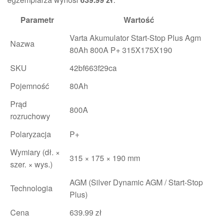
Parametr
Wartość
Varta Akumulator Start-Stop Plus Agm
Nazwa
80Ah 800A P+ 315X175X190
SKU
42bf663f29ca
Pojemność
80Ah
Prąd
800A
rozruchowy
Polaryzacja
P+
Wymiary (dł. ×
315 × 175 × 190 mm
szer. × wys.)
AGM (Silver Dynamic AGM / Start-Stop
Technologia
Plus)
Cena
639.99 zł