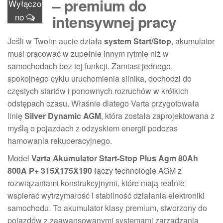
– premium do
Wyłączo
no
intensywnej pracy
Jeśli w Twoim aucie działa
system Start/Stop
, akumulator
musi pracować w zupełnie innym rytmie niż w
samochodach bez tej funkcji. Zamiast jednego,
spokojnego cyklu uruchomienia silnika, dochodzi do
częstych startów i ponownych rozruchów w krótkich
odstępach czasu. Właśnie dlatego Varta przygotowała
linię
Silver Dynamic AGM
, która została zaprojektowana z
myślą o pojazdach z odzyskiem energii podczas
hamowania rekuperacyjnego.
Model
Varta Akumulator Start-Stop Plus Agm 80Ah
800A P+ 315X175X190
łączy technologię AGM z
rozwiązaniami konstrukcyjnymi, które mają realnie
wspierać wytrzymałość i stabilność działania elektroniki
samochodu. To akumulator klasy premium, stworzony do
pojazdów z zaawansowanymi systemami zarządzania