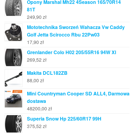
Opony Marshal Mh22 4Season 165/70R14
81T
249,90
zł
Mototechnika Sworzeń Wahacza Vw Caddy
Golf Jetta Scirocco Rbu 22Pw03
17,90
zł
Grenlander Colo H02 205/55R16 94W Xl
269,52
zł
Makita DCL182ZB
88,00
zł
Mini Countryman Cooper SD ALL4, Darmowa
dostawa
48200,00
zł
Superia Snow Hp 225/60R17 99H
375,52
zł