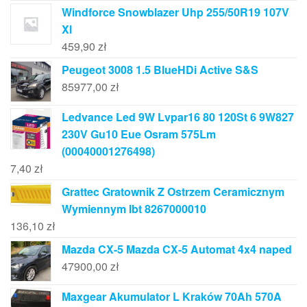
Windforce Snowblazer Uhp 255/50R19 107V
Xl
459,90
zł
Peugeot 3008 1.5 BlueHDi Active S&S
85977,00
zł
Ledvance Led 9W Lvpar16 80 120St 6 9W827
230V Gu10 Eue Osram 575Lm
(00040001276498)
7,40
zł
Grattec Gratownik Z Ostrzem Ceramicznym
Wymiennym Ibt 8267000010
136,10
zł
Mazda CX-5 Mazda CX-5 Automat 4x4 naped
47900,00
zł
Maxgear Akumulator L Kraków 70Ah 570A