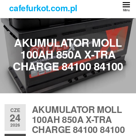
Przejdź
cafefurkot.com.pl
do
Menu
treści
AKUMULATOR MOLL
100AH 850A X-TRA
CHARGE 84100 84100
AKUMULATOR MOLL
CZE
24
100AH 850A X-TRA
2026
CHARGE 84100 84100