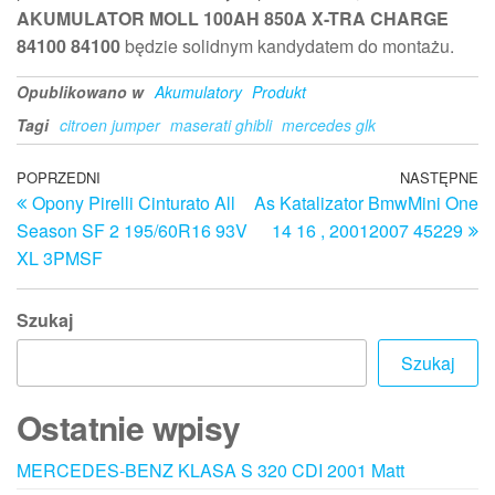
AKUMULATOR MOLL 100AH 850A X-TRA CHARGE
84100 84100
będzie solidnym kandydatem do montażu.
Opublikowano w
Akumulatory
Produkt
Tagi
citroen jumper
maserati ghibli
mercedes glk
Nawigacja
Poprzedni
POPRZEDNI
NASTĘPNE
N
Opony Pirelli Cinturato All
As Katalizator BmwMini One
wpis
w
wpisu
Season SF 2 195/60R16 93V
14 16 , 20012007 45229
XL 3PMSF
Szukaj
Szukaj
Ostatnie wpisy
MERCEDES-BENZ KLASA S 320 CDI 2001 Matt