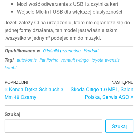
Możliwość odtwarzania z USB i z czytnika kart
Wejście Mic-in i USB dla większej elastyczności
Jeżeli zależy Ci na urządzeniu, które nie ogranicza się do
jednej formy działania, ten model jest właśnie takim
„wszystko w jednym” podejściem do muzyki.
Opublikowano w
Głośniki przenośne
Produkt
Tagi
autokomis
fiat fiorino
renault twingo
toyota avensis
kombi
Nawigacja
Poprzedni
POPRZEDNI
NASTĘPNE
N
Kenda Dętka Schlauch 3
Skoda Citigo 1.0 MPI , Salon
wpis
w
wpisu
Mm 48 Czarny
Polska, Serwis ASO
Szukaj
Szukaj