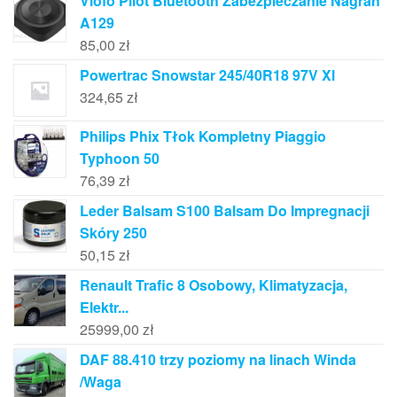
Viofo Pilot Bluetooth Zabezpieczanie Nagrań
A129
85,00
zł
Powertrac Snowstar 245/40R18 97V Xl
324,65
zł
Philips Phix Tłok Kompletny Piaggio
Typhoon 50
76,39
zł
Leder Balsam S100 Balsam Do Impregnacji
Skóry 250
50,15
zł
Renault Trafic 8 Osobowy, Klimatyzacja,
Elektr...
25999,00
zł
DAF 88.410 trzy poziomy na linach Winda
/Waga