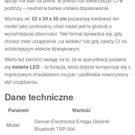
sprzęt ma stać na półce, w pokoju lub towarzyszyć Ci w
podróży – neutralna barwa ułatwia dopasowanie.
Wymiary ok.
52 x 34 x 35 cm
pozwalają traktować ten
model jako przenośny, choć nadal jest to głośnik o
wyraźniejszej obecności. Taki format sprawdza się, gdy
chcesz mieć urządzenie „na widoku” lub gdy zależy Ci na
solidniejszym efekcie dźwiękowym.
Warto też zwrócić uwagę na to, że w specyfikacji pojawia
się
światła LED
– to funkcja, która dobrze komponuje się z
imprezowym charakterem muzyki i podkreśla nowoczesny
styl urządzenia.
Dane techniczne
Parametr
Wartość
Denver Electronics Emaga Głośnik
Model
Bluetooth TSP-306