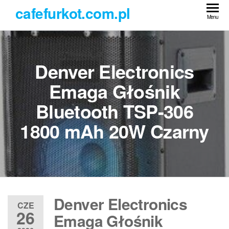
Przejdź
cafefurkot.com.pl
do
Menu
treści
Denver Electronics
Emaga Głośnik
Bluetooth TSP-306
1800 mAh 20W Czarny
Denver Electronics
CZE
26
Emaga Głośnik