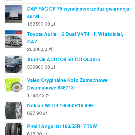
DAF FAG CF 75 wynajemsprzedaz gwarancja,
serwi...
163590,00
zł
Toyota Auris 1.6 Dual VVT-i , 1. Właściciel,
GAZ
20000,00
zł
Audi Q8 AUDI Q8 50 TDI Quattro
339900,00
zł
Valeo Oryginalne Koło Zamachowe
Dwumasowe 836713
1792,42
zł
Nokian Wr D4 195/60R16 89H
897,90
zł
Pirelli Angel Gt 180/55R17 72W
618,00
zł