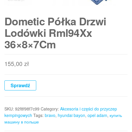
Dometic Półka Drzwi
Lodówki Rml94Xx
36×8×7Cm
155,00
zł
Sprawdź
SKU:
92f8f98f7c99
Category:
Akcesoria i części do przyczep
kempingowych
Tags:
bravo
,
hyundai bayon
,
opel adam
,
купить
машину в польше