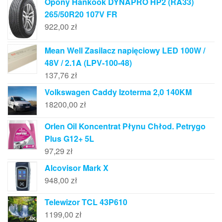
Opony Hankook DYNAPRO HP2 (RA33)
265/50R20 107V FR
922,00
zł
Mean Well Zasilacz napięciowy LED 100W /
48V / 2.1A (LPV-100-48)
137,76
zł
Volkswagen Caddy Izoterma 2,0 140KM
18200,00
zł
Orlen Oil Koncentrat Płynu Chłod. Petrygo
Plus G12+ 5L
97,29
zł
Alcovisor Mark X
948,00
zł
Telewizor TCL 43P610
1199,00
zł