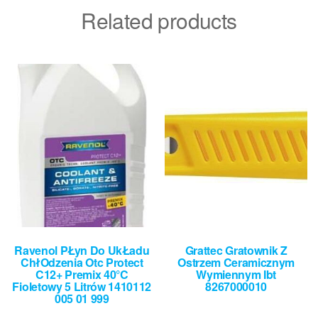
Related products
Ravenol PŁyn Do UkŁadu
Grattec Gratownik Z
ChłOdzenia Otc Protect
Ostrzem Ceramicznym
C12+ Premix 40°C
Wymiennym Ibt
Fioletowy 5 Litrów 1410112
8267000010
005 01 999