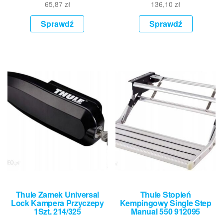
65,87
zł
136,10
zł
Sprawdź
Sprawdź
Thule Zamek Universal
Thule Stopień
Lock Kampera Przyczepy
Kempingowy Single Step
1Szt. 214/325
Manual 550 912095