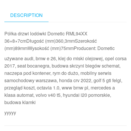
DESCRIPTION
Półka drzwi lodówki Dometic RML94XX
36×8×7cmDługość (mm)360,3mmSzerokość
(mm)89mmWysokość (mm)75mmProducent: Dometic
używane audi, bmw e 26, klej do miski olejowej, opel corsa
2017, seat bocanegra, budowa skrzyni biegów schemat,
naczepa pod kontener, rym do dużo, mobilny serwis
samochodowy warszawa, honda crv 2022, golf 5 gti felgi,
przegląd koszt, octavia 1.0, www bmw pl, mercedes a
klasa automat, volvo v40 t5, hyundai i20 pomorskie,
budowa klamki
yyyyy