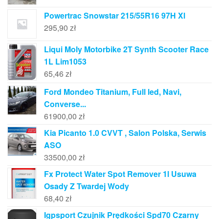
Powertrac Snowstar 215/55R16 97H Xl
295,90
zł
Liqui Moly Motorbike 2T Synth Scooter Race
1L Lim1053
65,46
zł
Ford Mondeo Titanium, Full led, Navi,
Converse...
61900,00
zł
Kia Picanto 1.0 CVVT , Salon Polska, Serwis
ASO
33500,00
zł
Fx Protect Water Spot Remover 1l Usuwa
Osady Z Twardej Wody
68,40
zł
Igpsport Czujnik Prędkości Spd70 Czarny