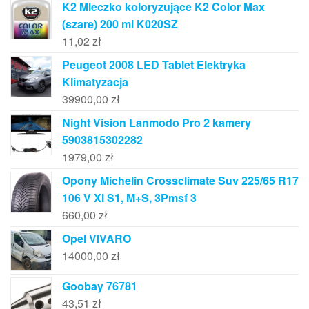
K2 Mleczko koloryzujące K2 Color Max
(szare) 200 ml K020SZ
11,02
zł
Peugeot 2008 LED Tablet Elektryka
Klimatyzacja
39900,00
zł
Night Vision Lanmodo Pro 2 kamery
5903815302282
1979,00
zł
Opony Michelin Crossclimate Suv 225/65 R17
106 V Xl S1, M+S, 3Pmsf 3
660,00
zł
Opel VIVARO
14000,00
zł
Goobay 76781
43,51
zł