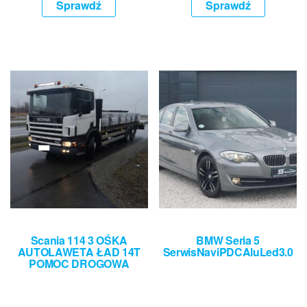
Sprawdź
Sprawdź
Scania 114 3 OŚKA
BMW Seria 5
AUTOLAWETA ŁAD 14T
SerwisNaviPDCAluLed3.0
POMOC DROGOWA