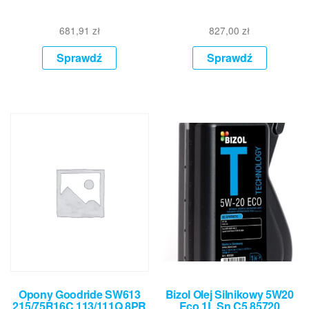
681,91
zł
827,00
zł
Sprawdź
Sprawdź
Opony Goodride SW613
Bizol Olej Silnikowy 5W20
215/75R16C 113/111Q 8PR
Eco 1L Sn C5 85720