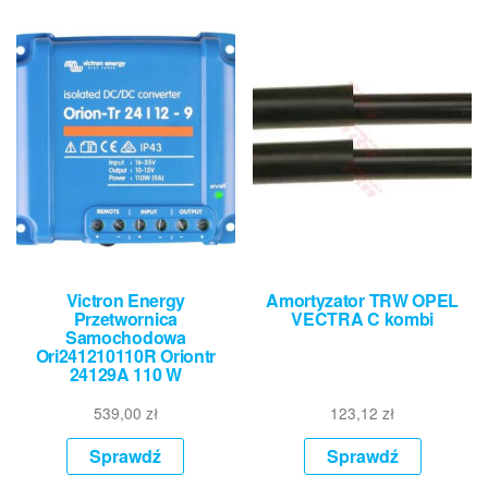
Victron Energy
Amortyzator TRW OPEL
Przetwornica
VECTRA C kombi
Samochodowa
Ori241210110R Oriontr
24129A 110 W
539,00
zł
123,12
zł
Sprawdź
Sprawdź