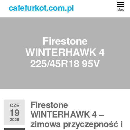
Przejdź
cafefurkot.com.pl
do
Menu
treści
Firestone
WINTERHAWK 4
225/45R18 95V
Firestone
CZE
19
WINTERHAWK 4 –
2026
zimowa przyczepność i