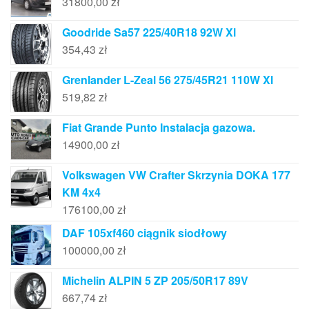
31800,00
zł
Goodride Sa57 225/40R18 92W Xl
354,43
zł
Grenlander L-Zeal 56 275/45R21 110W Xl
519,82
zł
Fiat Grande Punto Instalacja gazowa.
14900,00
zł
Volkswagen VW Crafter Skrzynia DOKA 177
KM 4x4
176100,00
zł
DAF 105xf460 ciągnik siodłowy
100000,00
zł
Michelin ALPIN 5 ZP 205/50R17 89V
667,74
zł