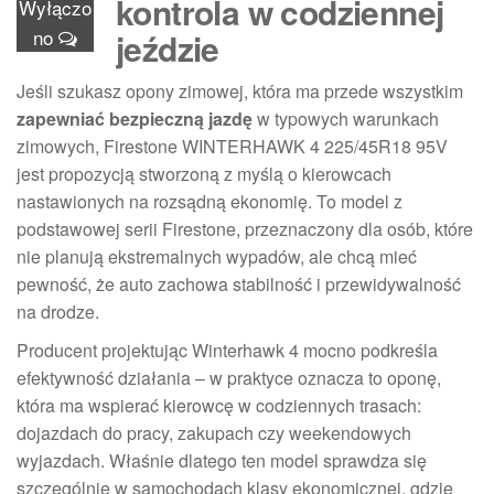
kontrola w codziennej
Wyłączo
no
jeździe
Jeśli szukasz opony zimowej, która ma przede wszystkim
zapewniać bezpieczną jazdę
w typowych warunkach
zimowych, Firestone WINTERHAWK 4 225/45R18 95V
jest propozycją stworzoną z myślą o kierowcach
nastawionych na rozsądną ekonomię. To model z
podstawowej serii Firestone, przeznaczony dla osób, które
nie planują ekstremalnych wypadów, ale chcą mieć
pewność, że auto zachowa stabilność i przewidywalność
na drodze.
Producent projektując Winterhawk 4 mocno podkreśla
efektywność działania – w praktyce oznacza to oponę,
która ma wspierać kierowcę w codziennych trasach:
dojazdach do pracy, zakupach czy weekendowych
wyjazdach. Właśnie dlatego ten model sprawdza się
szczególnie w samochodach klasy ekonomicznej, gdzie