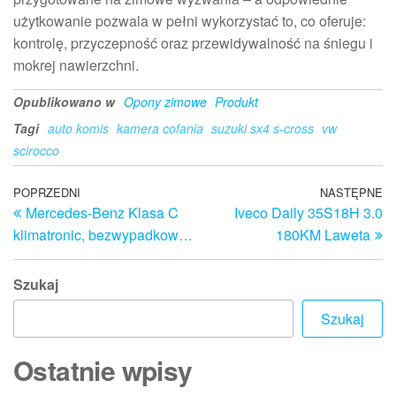
użytkowanie pozwala w pełni wykorzystać to, co oferuje:
kontrolę, przyczepność oraz przewidywalność na śniegu i
mokrej nawierzchni.
Opublikowano w
Opony zimowe
Produkt
Tagi
auto komis
kamera cofania
suzuki sx4 s-cross
vw
scirocco
Nawigacja
Poprzedni
POPRZEDNI
NASTĘPNE
N
Mercedes-Benz Klasa C
Iveco Daily 35S18H 3.0
wpis
w
wpisu
klimatronic, bezwypadkow…
180KM Laweta
Szukaj
Szukaj
Ostatnie wpisy