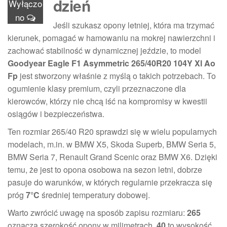
dzień
Wyłączo
no
Jeśli szukasz opony letniej, która ma trzymać
kierunek, pomagać w hamowaniu na mokrej nawierzchni i
zachować stabilność w dynamicznej jeździe, to model
Goodyear Eagle F1 Asymmetric 265/40R20 104Y Xl Ao
Fp
jest stworzony właśnie z myślą o takich potrzebach. To
ogumienie klasy premium, czyli przeznaczone dla
kierowców, którzy nie chcą iść na kompromisy w kwestii
osiągów i bezpieczeństwa.
Ten rozmiar 265/40 R20 sprawdzi się w wielu popularnych
modelach, m.in. w BMW X5, Skoda Superb, BMW Seria 5,
BMW Seria 7, Renault Grand Scenic oraz BMW X6. Dzięki
temu, że jest to opona osobowa na sezon letni, dobrze
pasuje do warunków, w których regularnie przekracza się
próg
7°C
średniej temperatury dobowej.
Warto zwrócić uwagę na sposób zapisu rozmiaru:
265
oznacza szerokość opony w milimetrach,
40
to wysokość