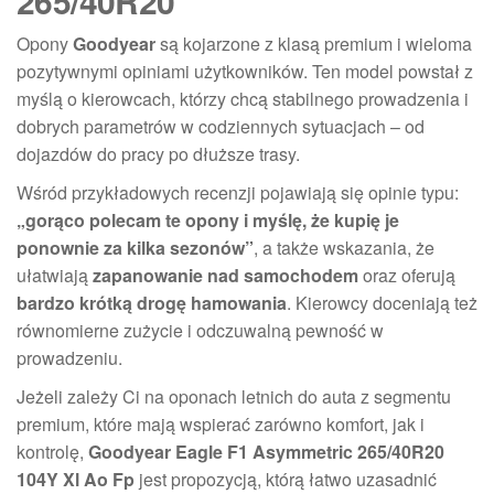
265/40R20
Opony
Goodyear
są kojarzone z klasą premium i wieloma
pozytywnymi opiniami użytkowników. Ten model powstał z
myślą o kierowcach, którzy chcą stabilnego prowadzenia i
dobrych parametrów w codziennych sytuacjach – od
dojazdów do pracy po dłuższe trasy.
Wśród przykładowych recenzji pojawiają się opinie typu:
„gorąco polecam te opony i myślę, że kupię je
ponownie za kilka sezonów”
, a także wskazania, że
ułatwiają
zapanowanie nad samochodem
oraz oferują
bardzo krótką drogę hamowania
. Kierowcy doceniają też
równomierne zużycie i odczuwalną pewność w
prowadzeniu.
Jeżeli zależy Ci na oponach letnich do auta z segmentu
premium, które mają wspierać zarówno komfort, jak i
kontrolę,
Goodyear Eagle F1 Asymmetric 265/40R20
104Y Xl Ao Fp
jest propozycją, którą łatwo uzasadnić