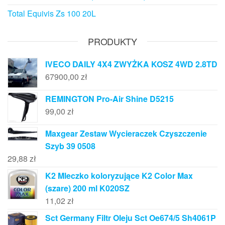
Total Equivis Zs 100 20L
PRODUKTY
IVECO DAILY 4X4 ZWYŻKA KOSZ 4WD 2.8TD
67900,00
zł
REMINGTON Pro-Air Shine D5215
99,00
zł
Maxgear Zestaw Wycieraczek Czyszczenie
Szyb 39 0508
29,88
zł
K2 Mleczko koloryzujące K2 Color Max
(szare) 200 ml K020SZ
11,02
zł
Sct Germany Filtr Oleju Sct Oe674/5 Sh4061P