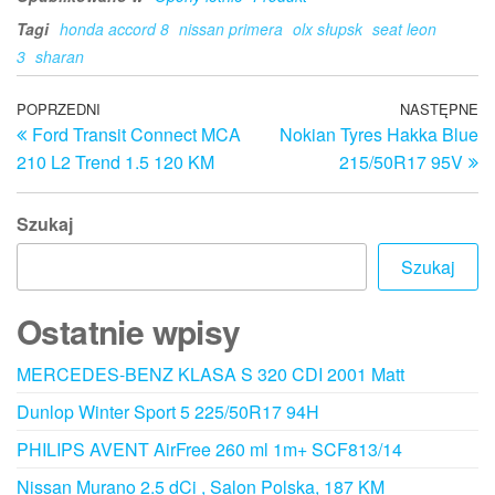
Tagi
honda accord 8
nissan primera
olx słupsk
seat leon
3
sharan
Nawigacja
Poprzedni
POPRZEDNI
NASTĘPNE
N
Ford Transit Connect MCA
Nokian Tyres Hakka Blue
wpis
w
wpisu
210 L2 Trend 1.5 120 KM
215/50R17 95V
Szukaj
Szukaj
Ostatnie wpisy
MERCEDES-BENZ KLASA S 320 CDI 2001 Matt
Dunlop Winter Sport 5 225/50R17 94H
PHILIPS AVENT AirFree 260 ml 1m+ SCF813/14
Nissan Murano 2.5 dCi , Salon Polska, 187 KM