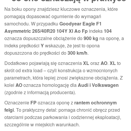
Na boku opony znajdziesz kluczowe oznaczenia, które
pomagają dopasować ogumienie do wymagań
samochodu. W przypadku
Goodyear Eagle F1
Asymmetric 265/40R20 104Y Xl Ao Fp
indeks
104
oznacza dopuszczalne obciążenie do
900 kg
na oponę, a
indeks prędkości
Y
wskazuje, że jest to opona
dopuszczona do prędkości do
300 km/h
.
Dodatkowo pojawiają się oznaczenia
XL
oraz
AO
.
XL
to
skrót od extra load – czyli konstrukcja o wzmocnionych
parametrach, która lepiej znosi zwiększone obciążenia. Z
kolei
AO
oznacza homologację dla
Audi i Volkswagen
(zgodnie z informacją producenta).
Oznaczenie
FP
oznacza oponę z
rantem ochronnym
felgi
. To praktyczny detal: pomaga chronić obręcz przed
otarciami podczas parkowania i codziennej eksploatacji,
szczególnie w miejskich warunkach.