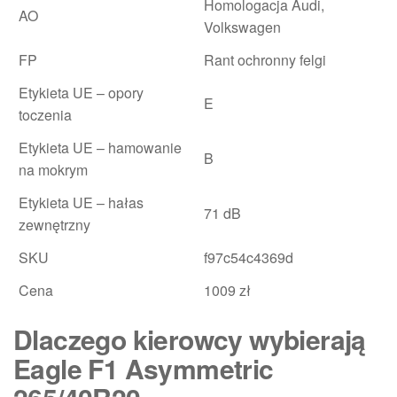
Homologacja Audi,
AO
Volkswagen
FP
Rant ochronny felgi
Etykieta UE – opory
E
toczenia
Etykieta UE – hamowanie
B
na mokrym
Etykieta UE – hałas
71 dB
zewnętrzny
SKU
f97c54c4369d
Cena
1009 zł
Dlaczego kierowcy wybierają
Eagle F1 Asymmetric