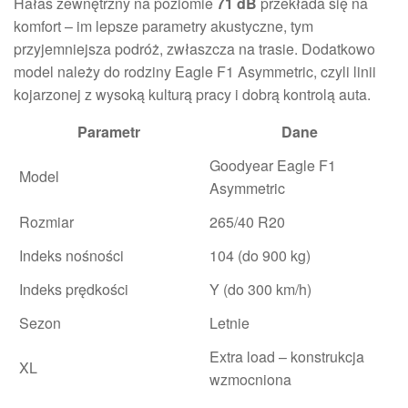
Hałas zewnętrzny na poziomie
71 dB
przekłada się na
komfort – im lepsze parametry akustyczne, tym
przyjemniejsza podróż, zwłaszcza na trasie. Dodatkowo
model należy do rodziny Eagle F1 Asymmetric, czyli linii
kojarzonej z wysoką kulturą pracy i dobrą kontrolą auta.
Parametr
Dane
Goodyear Eagle F1
Model
Asymmetric
Rozmiar
265/40 R20
Indeks nośności
104 (do 900 kg)
Indeks prędkości
Y (do 300 km/h)
Sezon
Letnie
Extra load – konstrukcja
XL
wzmocniona