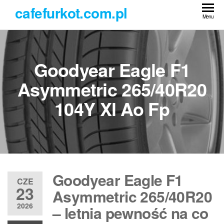
Przejdź
cafefurkot.com.pl
do
Menu
treści
Goodyear Eagle F1
Asymmetric 265/40R20
104Y Xl Ao Fp
Goodyear Eagle F1
CZE
23
Asymmetric 265/40R20
2026
– letnia pewność na co