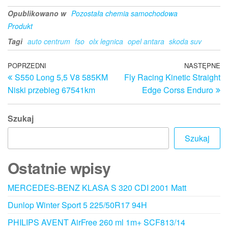
Opublikowano w
Pozostała chemia samochodowa
Produkt
Tagi
auto centrum
fso
olx legnica
opel antara
skoda suv
Nawigacja
Poprzedni
POPRZEDNI
NASTĘPNE
N
S550 Long 5,5 V8 585KM
Fly Racing Kinetic Straight
wpis
w
wpisu
Niski przebieg 67541km
Edge Corss Enduro
Szukaj
Szukaj
Ostatnie wpisy
MERCEDES-BENZ KLASA S 320 CDI 2001 Matt
Dunlop Winter Sport 5 225/50R17 94H
PHILIPS AVENT AirFree 260 ml 1m+ SCF813/14