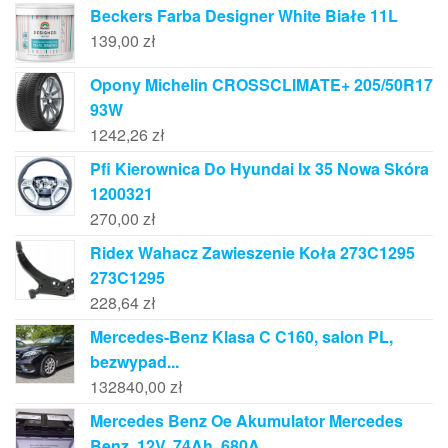
Beckers Farba Designer White Białe 11L
139,00
zł
Opony Michelin CROSSCLIMATE+ 205/50R17
93W
1242,26
zł
Pfi Kierownica Do Hyundai Ix 35 Nowa Skóra
1200321
270,00
zł
Ridex Wahacz Zawieszenie Koła 273C1295
273C1295
228,64
zł
Mercedes-Benz Klasa C C160, salon PL,
bezwypad...
132840,00
zł
Mercedes Benz Oe Akumulator Mercedes
Benz, 12V, 74Ah, 680A