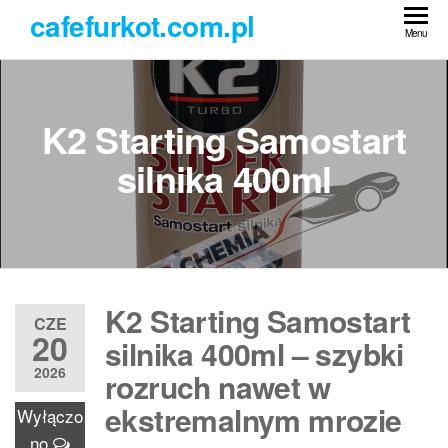
Przejdź
cafefurkot.com.pl
do
Menu
treści
K2 Starting Samostart
silnika 400ml
K2 Starting Samostart
CZE
20
silnika 400ml – szybki
2026
rozruch nawet w
ekstremalnym mrozie
Wyłączo
no