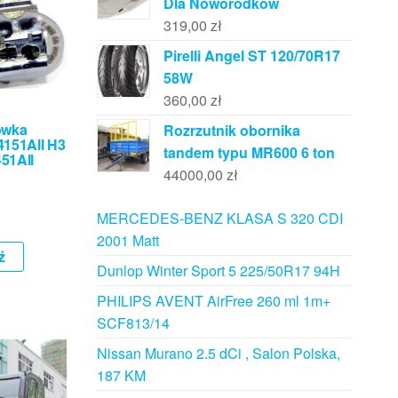
Dla Noworodków
319,00
zł
Pirelli Angel ST 120/70R17
58W
360,00
zł
ówka
Rozrzutnik obornika
151All H3
tandem typu MR600 6 ton
51All
44000,00
zł
MERCEDES-BENZ KLASA S 320 CDI
2001 Matt
ź
Dunlop Winter Sport 5 225/50R17 94H
PHILIPS AVENT AirFree 260 ml 1m+
SCF813/14
Nissan Murano 2.5 dCi , Salon Polska,
187 KM