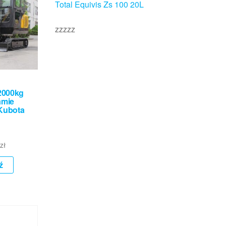
Total Equivis Zs 100 20L
zzzzz
2000kg
amie
Kubota
zł
ź