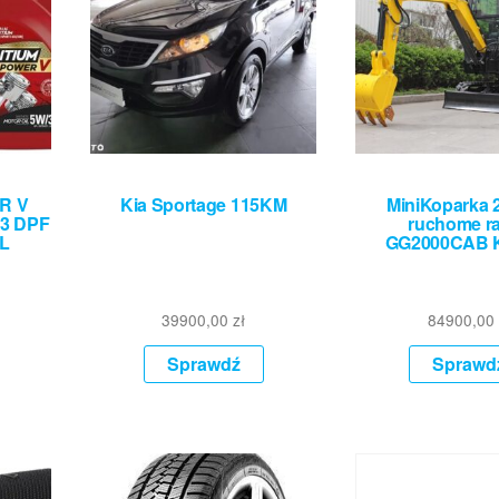
R V
Kia Sportage 115KM
MiniKoparka 
C3 DPF
ruchome r
0L
GG2000CAB 
39900,00
zł
84900,00
Sprawdź
Sprawd