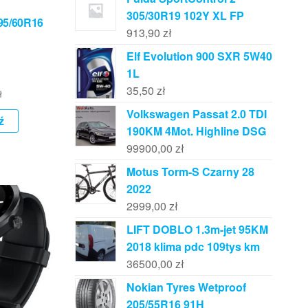
305/30R19 102Y XL FP
95/60R16
913,90
zł
Elf Evolution 900 SXR 5W40
1L
35,50
zł
ł
Volkswagen Passat 2.0 TDI
ź
190KM 4Mot. Highline DSG
99900,00
zł
Motus Torm-S Czarny 28
2022
2999,00
zł
LIFT DOBLO 1.3m-jet 95KM
2018 klima pdc 109tys km
36500,00
zł
Nokian Tyres Wetproof
205/55R16 91H