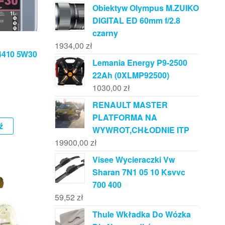
Obiektyw Olympus M.ZUIKO
DIGITAL ED 60mm f/2.8
czarny
1934,00
zł
 4410 5W30
Lemania Energy P9-2500
22Ah (0XLMP92500)
1030,00
zł
RENAULT MASTER
PLATFORMA NA
ź
WYWROT,CHŁODNIE ITP
19900,00
zł
Visee Wycieraczki Vw
Sharan 7N1 05 10 Ksvvc
700 400
59,52
zł
Thule Wkładka Do Wózka