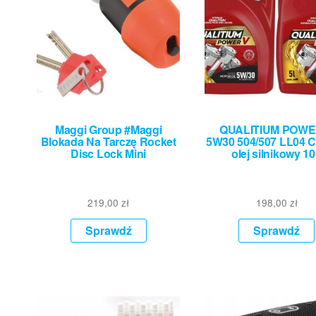
Maggi Group #Maggi
QUALITIUM POWE
Blokada Na Tarczę Rocket
5W30 504/507 LL04 
Disc Lock Mini
olej silnikowy 1
219,00
zł
198,00
zł
Sprawdź
Sprawdź