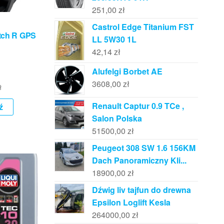
251,00
zł
Castrol Edge Titanium FST
tch R GPS
LL 5W30 1L
42,14
zł
Alufelgi Borbet AE
3608,00
zł
ł
Renault Captur 0.9 TCe ,
ź
Salon Polska
51500,00
zł
Peugeot 308 SW 1.6 156KM
Dach Panoramiczny Kli...
18900,00
zł
Dźwig liv tajfun do drewna
Epsilon Loglift Kesla
264000,00
zł