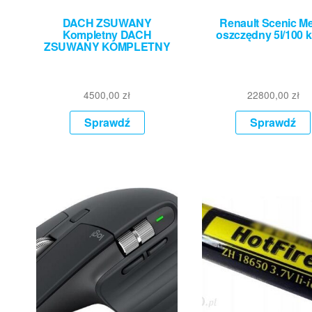
DACH ZSUWANY
Renault Scenic M
Kompletny DACH
oszczędny 5l/100 k
ZSUWANY KOMPLETNY
4500,00
zł
22800,00
zł
Sprawdź
Sprawdź