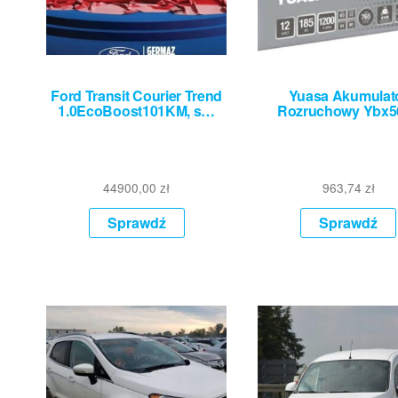
Ford Transit Courier Trend
Yuasa Akumulat
1.0EcoBoost101KM, s…
Rozruchowy Ybx5
44900,00
zł
963,74
zł
Sprawdź
Sprawdź