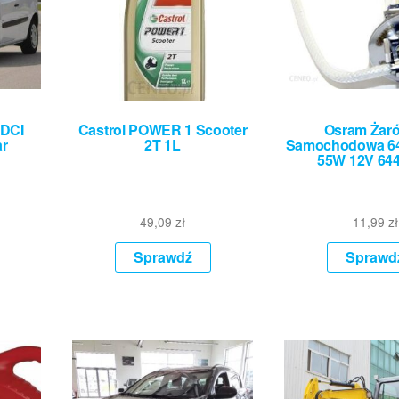
5DCI
Castrol POWER 1 Scooter
Osram Żar
ar
2T 1L
Samochodowa 64
55W 12V 644
49,09
zł
11,99
zł
Sprawdź
Sprawd