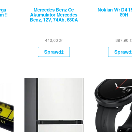
ega
Mercedes Benz Oe
Nokian Wr D4 1
m !!
Akumulator Mercedes
89H
Benz, 12V, 74Ah, 680A
440,00
zł
897,90
z
Sprawdź
Sprawd