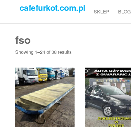
Przejdź
cafefurkot.com.pl
do
SKLEP
BLOG
treści
fso
Showing 1–24 of 38 results