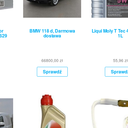
or
BMW 118 d, Darmowa
Liqui Moly T Tec
629
dostawa
1L
66800,00
zł
55,96
zł
Sprawdź
Sprawd