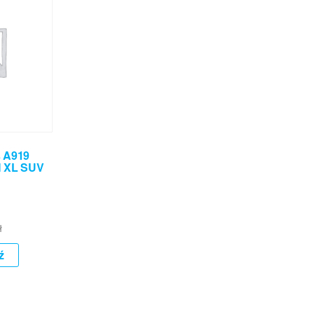
 A919
H XL SUV
ł
ź