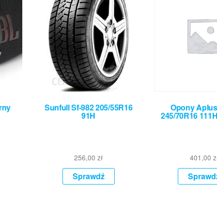
rny
Sunfull Sf-982 205/55R16
Opony Aplus
91H
245/70R16 111
256,00
zł
401,00
z
Sprawdź
Sprawd