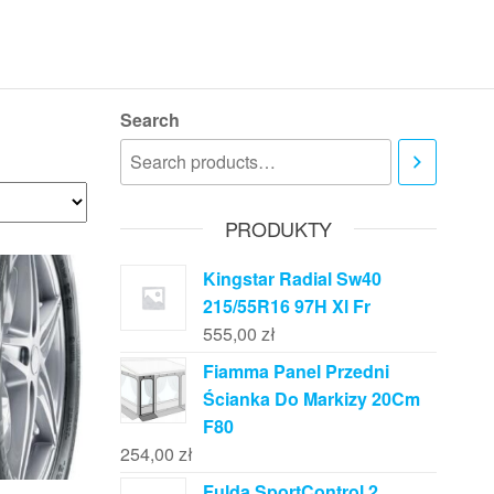
Search
PRODUKTY
Kingstar Radial Sw40
215/55R16 97H Xl Fr
555,00
zł
Fiamma Panel Przedni
Ścianka Do Markizy 20Cm
F80
254,00
zł
Fulda SportControl 2