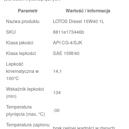
Parametr
Wartość / informacja
Nazwa produktu
LOTOS Diesel 15W40 1L
SKU
8811e173446b
Klasa jakości
API CG-4/SJK
Klasa lepkości
SAE 15W/40
Lepkość
kinematyczna w
14,1
100°C
Wskaźnik lepkości
134
(min)
Temperatura
-30
płynięcia (max, °C)
Temperatura zapłonu
brak pełnej wartości w danych