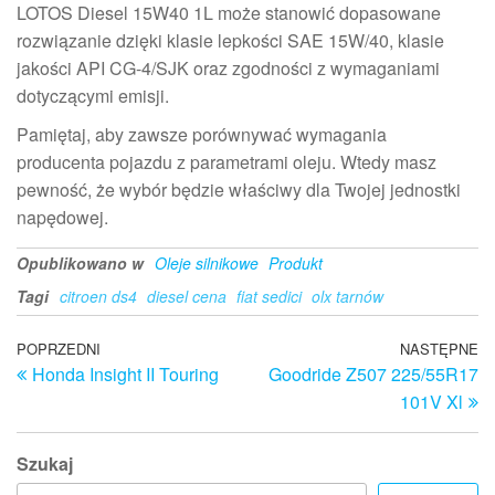
LOTOS Diesel 15W40 1L może stanowić dopasowane
rozwiązanie dzięki klasie lepkości SAE 15W/40, klasie
jakości API CG-4/SJK oraz zgodności z wymaganiami
dotyczącymi emisji.
Pamiętaj, aby zawsze porównywać wymagania
producenta pojazdu z parametrami oleju. Wtedy masz
pewność, że wybór będzie właściwy dla Twojej jednostki
napędowej.
Opublikowano w
Oleje silnikowe
Produkt
Tagi
citroen ds4
diesel cena
fiat sedici
olx tarnów
Nawigacja
Poprzedni
POPRZEDNI
NASTĘPNE
N
Honda Insight II Touring
Goodride Z507 225/55R17
wpis
w
wpisu
101V Xl
Szukaj