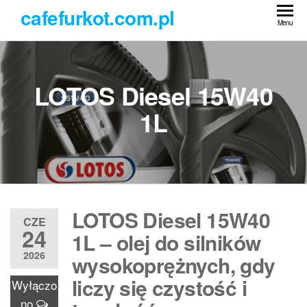
Przejdź
cafefurkot.com.pl
do
Menu
treści
LOTOS Diesel 15W40
1L
LOTOS Diesel 15W40
CZE
24
1L – olej do silników
2026
wysokoprężnych, gdy
liczy się czystość i
Wyłączo
no