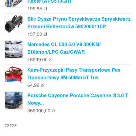
Racer (APS510GR)
199,85
zł
Blic Dysza Płynu Spryskiwacza Spryskiwacz
Przedni Reflektorów 5902060110P
137,00
zł
Mercedes CL 500 5.0 V8 306KM/
BiXenon/LPG Gaz/GWAR
15999,00
zł
Kam-Przyczepki Pasy Transportowe Pas
Transportowy 8M 50Mm 5T Tuv
64,99
zł
Porsche Cayenne Porsche Cayenne III 3.0 T
Nowy...
359000,00
zł
zzzzz