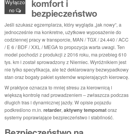
komfort i
Wyłączo
no
bezpieczeństwo
Jeśli szukasz egzemplarza, który wygląda „jak nowy”, a
jednocześnie ma konkretne, użytkowe wyposażenie do
codziennej pracy w transporcie, MAN / TGX / 24.440 / ACC
/ E 6 / BDF / XXL / MEGA to propozycja warta uwagi. Ten
model pochodzi z produkcji z 2016 roku, ma przebieg 610
tys. km i został sprowadzony z Niemiec. Wyróżnikiem jest
nie tylko specyfikacja, ale też deklarowany bezwypadkowy
stan oraz bogaty pakiet systemów wspierających kierowcę.
W praktyce oznacza to mniej stresu za kierownicą i
większą kontrolę nad prowadzeniem – zwłaszcza podczas
długich tras i dynamicznej jazdy. W opisie pojazdu
podkreślono m.in.
retarder
,
aktywny tempomat
oraz
systemy poprawiające bezpieczeństwo i stabilność.
Bezpieczeństwo na