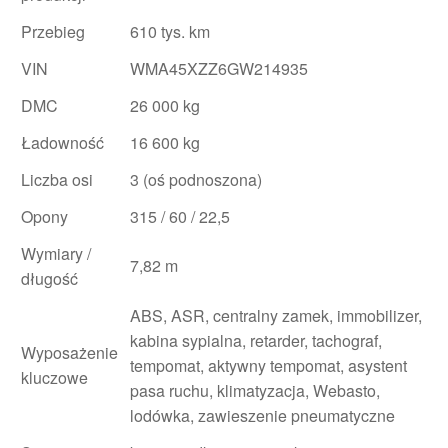
Przebieg
610 tys. km
VIN
WMA45XZZ6GW214935
DMC
26 000 kg
Ładowność
16 600 kg
Liczba osi
3 (oś podnoszona)
Opony
315 / 60 / 22,5
Wymiary /
7,82 m
długość
ABS, ASR, centralny zamek, immobilizer,
kabina sypialna, retarder, tachograf,
Wyposażenie
tempomat, aktywny tempomat, asystent
kluczowe
pasa ruchu, klimatyzacja, Webasto,
lodówka, zawieszenie pneumatyczne