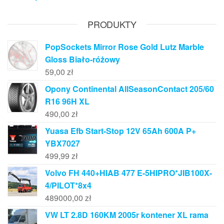
PRODUKTY
PopSockets Mirror Rose Gold Lutz Marble
Gloss Biało-różowy
59,00
zł
Opony Continental AllSeasonContact 205/60
R16 96H XL
490,00
zł
Yuasa Efb Start-Stop 12V 65Ah 600A P+
YBX7027
499,99
zł
Volvo FH 440+HIAB 477 E-5HIPRO*JIB100X-
4/PILOT*8x4
489000,00
zł
VW LT 2.8D 160KM 2005r kontener XL rama