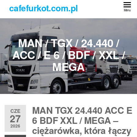
Przejdź
cafefurkot.com.pl
do
Menu
treści
MAN / TGX / 24.440 /
ACC / E 6 / BDF / XXL /
MEGA
MAN TGX 24.440 ACC E
CZE
27
6 BDF XXL / MEGA –
2026
ciężarówka, która łączy