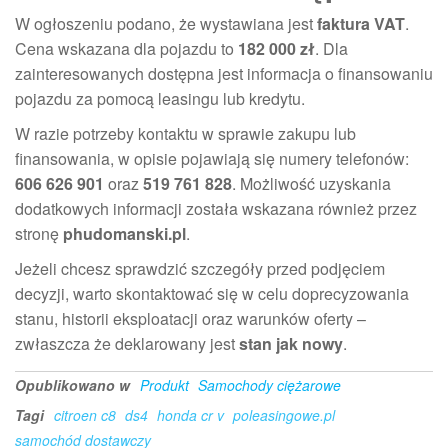
W ogłoszeniu podano, że wystawiana jest
faktura VAT
.
Cena wskazana dla pojazdu to
182 000 zł
. Dla
zainteresowanych dostępna jest informacja o finansowaniu
pojazdu za pomocą leasingu lub kredytu.
W razie potrzeby kontaktu w sprawie zakupu lub
finansowania, w opisie pojawiają się numery telefonów:
606 626 901
oraz
519 761 828
. Możliwość uzyskania
dodatkowych informacji została wskazana również przez
stronę
phudomanski.pl
.
Jeżeli chcesz sprawdzić szczegóły przed podjęciem
decyzji, warto skontaktować się w celu doprecyzowania
stanu, historii eksploatacji oraz warunków oferty –
zwłaszcza że deklarowany jest
stan jak nowy
.
Opublikowano w
Produkt
Samochody ciężarowe
Tagi
citroen c8
ds4
honda cr v
poleasingowe.pl
samochód dostawczy