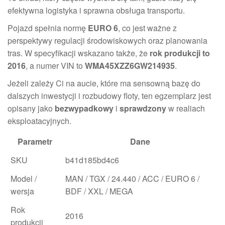
efektywna logistyka i sprawna obsługa transportu.
Pojazd spełnia normę
EURO 6
, co jest ważne z
perspektywy regulacji środowiskowych oraz planowania
tras. W specyfikacji wskazano także, że
rok produkcji to
2016
, a numer VIN to
WMA45XZZ6GW214935
.
Jeżeli zależy Ci na aucie, które ma sensowną bazę do
dalszych inwestycji i rozbudowy floty, ten egzemplarz jest
opisany jako
bezwypadkowy
i
sprawdzony
w realiach
eksploatacyjnych.
Parametr
Dane
SKU
b41d185bd4c6
Model /
MAN / TGX / 24.440 / ACC / EURO 6 /
wersja
BDF / XXL / MEGA
Rok
2016
produkcji