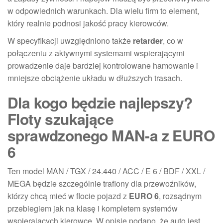
w odpowiednich warunkach. Dla wielu firm to element,
który realnie podnosi jakość pracy kierowców.
W specyfikacji uwzględniono także
retarder
, co w
połączeniu z aktywnymi systemami wspierającymi
prowadzenie daje bardziej kontrolowane hamowanie i
mniejsze obciążenie układu w dłuższych trasach.
Dla kogo będzie najlepszy?
Floty szukające
sprawdzonego MAN-a z EURO
6
Ten model MAN / TGX / 24.440 / ACC / E 6 / BDF / XXL /
MEGA będzie szczególnie trafiony dla przewoźników,
którzy chcą mieć w flocie pojazd z
EURO 6
, rozsądnym
przebiegiem jak na klasę i kompletem systemów
wspierających kierowcę. W opisie podano, że auto jest