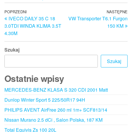
Nawigacja
Poprzedni
POPRZEDNI
NASTĘPNE
N
IVECO DAILY 35 C 18
VW Transporter T6.1 Furgon
wpis
w
wpisu
3.0TDI WINDA KLIMA 3.5T
150 KM
4.30M
Szukaj
Szukaj
Ostatnie wpisy
MERCEDES-BENZ KLASA S 320 CDI 2001 Matt
Dunlop Winter Sport 5 225/50R17 94H
PHILIPS AVENT AirFree 260 ml 1m+ SCF813/14
Nissan Murano 2.5 dCi , Salon Polska, 187 KM
Total Equivis Zs 100 20L