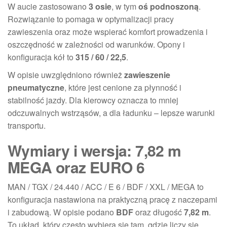
W aucie zastosowano
3 osie
, w tym
oś podnoszoną
.
Rozwiązanie to pomaga w optymalizacji pracy
zawieszenia oraz może wspierać komfort prowadzenia i
oszczędność w zależności od warunków. Opony i
konfiguracja kół to
315 / 60 / 22,5
.
W opisie uwzględniono również
zawieszenie
pneumatyczne
, które jest cenione za płynność i
stabilność jazdy. Dla kierowcy oznacza to mniej
odczuwalnych wstrząsów, a dla ładunku – lepsze warunki
transportu.
Wymiary i wersja: 7,82 m
MEGA oraz EURO 6
MAN / TGX / 24.440 / ACC / E 6 / BDF / XXL / MEGA to
konfiguracja nastawiona na praktyczną pracę z naczepami
i zabudową. W opisie podano
BDF
oraz długość
7,82 m
.
To układ, który często wybiera się tam, gdzie liczy się