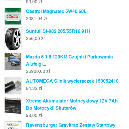
90,00
zł
Castrol Magnatec 5W40 60L
2081,04
zł
Sunfull Sf-982 205/55R16 91H
256,00
zł
Mazda 6 1.8 120KM Czujniki Parkowania
Alufelgi...
25900,00
zł
AUTOMEGA Silnik wycieraczek 150052410
84,32
zł
Xtreme Akumulator Motocyklowy 12V 7Ah
Do Motocykli Skuterów
98,00
zł
Ravensburger Gravitrax Zestaw Startowy