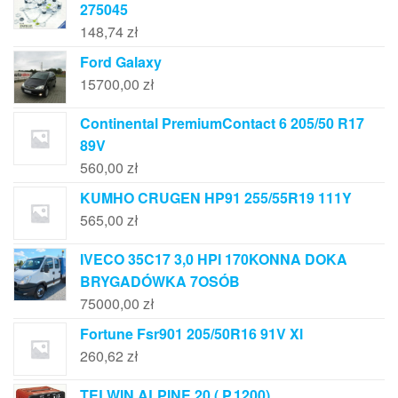
275045
148,74
zł
Ford Galaxy
15700,00
zł
Continental PremiumContact 6 205/50 R17
89V
560,00
zł
KUMHO CRUGEN HP91 255/55R19 111Y
565,00
zł
IVECO 35C17 3,0 HPI 170KONNA DOKA
BRYGADÓWKA 7OSÓB
75000,00
zł
Fortune Fsr901 205/50R16 91V Xl
260,62
zł
TELWIN ALPINE 20 ( P.1200)