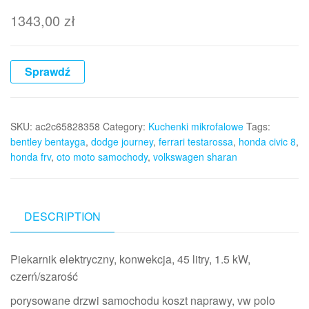
1343,00
zł
Sprawdź
SKU:
ac2c65828358
Category:
Kuchenki mikrofalowe
Tags:
bentley bentayga
,
dodge journey
,
ferrari testarossa
,
honda civic 8
,
honda frv
,
oto moto samochody
,
volkswagen sharan
DESCRIPTION
Piekarnik elektryczny, konwekcja, 45 litry, 1.5 kW,
czerń/szarość
porysowane drzwi samochodu koszt naprawy, vw polo