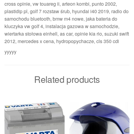
cross opinie, vw touareg ii, arteon kombi, punto 2002,
plastidip pl, golf 7 rozstaw śrub, hyundai i40 2019, radio do
samochodu bluetooth, bmw m4 nowe, jaka bateria do
kluczyka vw golf 4, instalacja gazowa w samochodzie,
wiertarka stołowa einhell, as car, opinie kia rio, suzuki swift
2012, mercedes x cena, hydropopychacze, cls 350 cdi
yyyyy
Related products