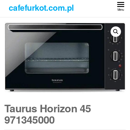
Przejdź
cafefurkot.com.pl
do
Menu
treści
Taurus Horizon 45
971345000