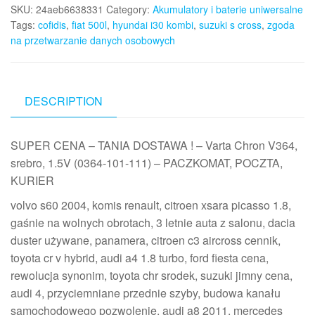
SKU:
24aeb6638331
Category:
Akumulatory i baterie uniwersalne
Tags:
cofidis
,
fiat 500l
,
hyundai i30 kombi
,
suzuki s cross
,
zgoda
na przetwarzanie danych osobowych
DESCRIPTION
SUPER CENA – TANIA DOSTAWA ! – Varta Chron V364,
srebro, 1.5V (0364-101-111) – PACZKOMAT, POCZTA,
KURIER
volvo s60 2004, komis renault, citroen xsara picasso 1.8,
gaśnie na wolnych obrotach, 3 letnie auta z salonu, dacia
duster używane, panamera, citroen c3 aircross cennik,
toyota cr v hybrid, audi a4 1.8 turbo, ford fiesta cena,
rewolucja synonim, toyota chr srodek, suzuki jimny cena,
audi 4, przyciemniane przednie szyby, budowa kanału
samochodowego pozwolenie, audi a8 2011, mercedes