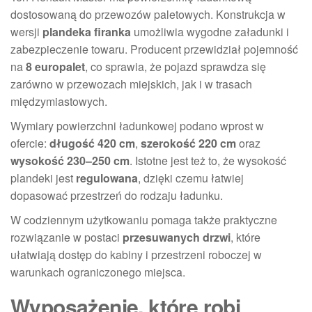
dostosowaną do przewozów paletowych. Konstrukcja w
wersji
plandeka firanka
umożliwia wygodne załadunki i
zabezpieczenie towaru. Producent przewidział pojemność
na
8 europalet
, co sprawia, że pojazd sprawdza się
zarówno w przewozach miejskich, jak i w trasach
międzymiastowych.
Wymiary powierzchni ładunkowej podano wprost w
ofercie:
długość 420 cm
,
szerokość 220 cm
oraz
wysokość 230–250 cm
. Istotne jest też to, że wysokość
plandeki jest
regulowana
, dzięki czemu łatwiej
dopasować przestrzeń do rodzaju ładunku.
W codziennym użytkowaniu pomaga także praktyczne
rozwiązanie w postaci
przesuwanych drzwi
, które
ułatwiają dostęp do kabiny i przestrzeni roboczej w
warunkach ograniczonego miejsca.
Wyposażenie, które robi