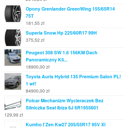
Opony Grenlander GreenWing 155/65R14
75T
181,55
zł
Superia Snow Hp 225/60R17 99H
375,52
zł
Peugeot 308 SW 1.6 156KM Dach
Panoramiczny Kli...
18900,00
zł
Toyota Auris Hybrid 135 Premium Salon PL!
1 wł!
84900,00
zł
Polcar Mechanizm Wycieraczek Bez
Silniczka Seat Ibiza 6J 6R1955601
129,99
zł
Kumho I`Zen Kw27 205/55R17 95V Xl