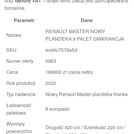
oraz
fakturę VAT
– dzięki temu zakup jest uporządkowany
formalnie.
Parametr
Dane
RENAULT MASTER NOWY
Nazwa
PLANDEKA 8 PALET GWARANCJA
SKU
ecd4c7578a5d
Numer oferty
5963
Cena
189900 zł (cena netto)
Rok produkcji
2022
Typ nadwozia
Nowy Renault Master plandeka firanka
Ładowność
8 europalet
paletowa
Wymiary
Długość 420 cm / Szerokość 220 cm /
powierzchni