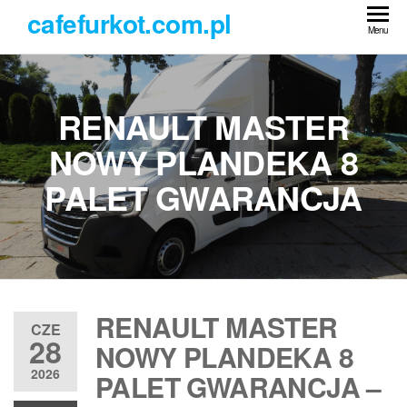
Przejdź
cafefurkot.com.pl
do
Menu
treści
RENAULT MASTER
NOWY PLANDEKA 8
PALET GWARANCJA
RENAULT MASTER
CZE
28
NOWY PLANDEKA 8
2026
PALET GWARANCJA –