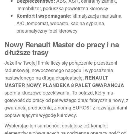
Bezpieczeństwo:
ABS, ASR, centralny zamek,
immobilizer, poduszka powietrzna kierowcy
Komfort i wspomaganie:
klimatyzacja manualna
A/C, tempomat, webasto, kabina sypialna,
pneumatyczny fotel kierowcy
Nowy Renault Master do pracy i na
dłuższe trasy
Jeżeli w Twojej firmie liczy się połączenie przestrzeni
ładunkowej, nowoczesnego napędu i wyposażenia
nastawionego na długą eksploatację,
RENAULT
MASTER NOWY PLANDEKA 8 PALET GWARANCJA
spełnia kluczowe oczekiwania. To pojazd, który ma
gotowość do pracy od pierwszego dnia: fabrycznie nowy, z
gwarancją producenta, z normą EURO6 i z rozwiązaniami
poprawiającymi wygodę kierowcy.
Wybierając ten samochód, dostajesz też komplet
elementów wpływających na codzienną operacyjność: od