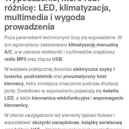
różnicę: LED, klimatyzacja,
multimedia i wygoda
prowadzenia
Poza parametrami technicznymi liczy się wyposażenie. W
tym egzemplarzu zastosowano
klimatyzację manualną
A/C
, a w zakresie elektroniki i multimediów znajdziesz
radio MP3
oraz złącza
USB
.
W warstwie praktycznej docenisz
elektryczne szyby i
lusterka
,
podłokietnik
oraz
pneumatyczny fotel
kierowcy
, który zmniejsza zmęczenie podczas dłuższej
jazdy. Dodatkowo w wyposażeniu pojawiają się
światła
LED
, a także
kierownica wielofunkcyjna
i
wspomaganie
kierownicy
.
W ofercie uwzględniono też elementy typowo flotowe i
warsztatowe:
skrzynki narzędziowe
,
książkę serwisową