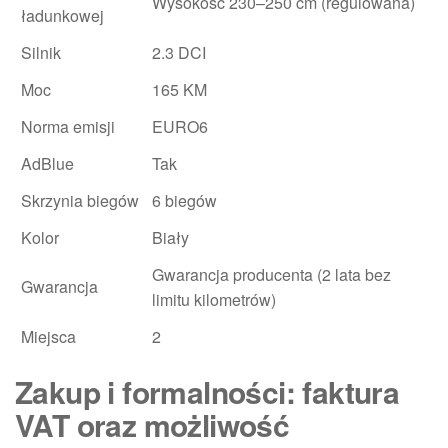
Wysokość 230–250 cm (regulowana)
ładunkowej
Silnik
2.3 DCI
Moc
165 KM
Norma emisji
EURO6
AdBlue
Tak
Skrzynia biegów
6 biegów
Kolor
Biały
Gwarancja producenta (2 lata bez
Gwarancja
limitu kilometrów)
Miejsca
2
Zakup i formalności: faktura
VAT oraz możliwość