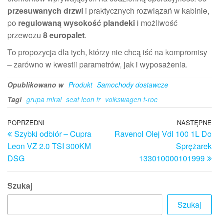
przesuwanych drzwi
i praktycznych rozwiązań w kabinie,
po
regulowaną wysokość plandeki
i możliwość
przewozu
8 europalet
.
To propozycja dla tych, którzy nie chcą iść na kompromisy
– zarówno w kwestii parametrów, jak i wyposażenia.
Opublikowano w
Produkt
Samochody dostawcze
Tagi
grupa mirai
seat leon fr
volkswagen t-roc
Nawigacja
Poprzedni
POPRZEDNI
NASTĘPNE
N
Szybki odbiór – Cupra
Ravenol Olej Vdl 100 1L Do
wpis
w
wpisu
Leon VZ 2.0 TSI 300KM
Sprężarek
DSG
133010000101999
Szukaj
Szukaj