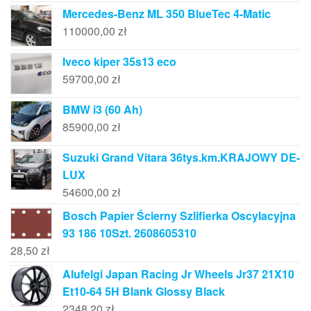
Mercedes-Benz ML 350 BlueTec 4-Matic
110000,00
zł
Iveco kiper 35s13 eco
59700,00
zł
BMW i3 (60 Ah)
85900,00
zł
Suzuki Grand Vitara 36tys.km.KRAJOWY DE-
LUX
54600,00
zł
Bosch Papier Ścierny Szlifierka Oscylacyjna
93 186 10Szt. 2608605310
28,50
zł
Alufelgi Japan Racing Jr Wheels Jr37 21X10
Et10-64 5H Blank Glossy Black
2348,20
zł