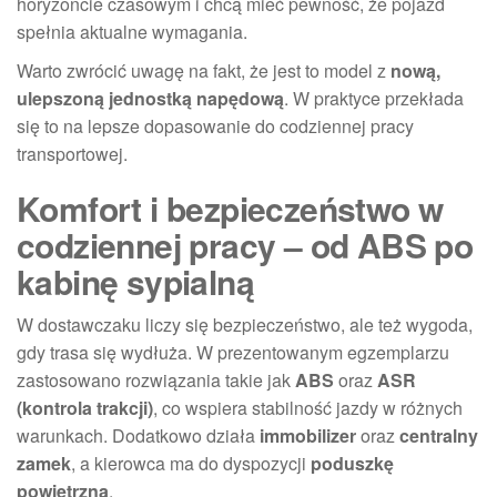
horyzoncie czasowym i chcą mieć pewność, że pojazd
spełnia aktualne wymagania.
Warto zwrócić uwagę na fakt, że jest to model z
nową,
ulepszoną jednostką napędową
. W praktyce przekłada
się to na lepsze dopasowanie do codziennej pracy
transportowej.
Komfort i bezpieczeństwo w
codziennej pracy – od ABS po
kabinę sypialną
W dostawczaku liczy się bezpieczeństwo, ale też wygoda,
gdy trasa się wydłuża. W prezentowanym egzemplarzu
zastosowano rozwiązania takie jak
ABS
oraz
ASR
(kontrola trakcji)
, co wspiera stabilność jazdy w różnych
warunkach. Dodatkowo działa
immobilizer
oraz
centralny
zamek
, a kierowca ma do dyspozycji
poduszkę
powietrzną
.