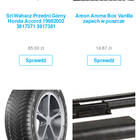
Srl Wahacz Przedni Górny
Areon Aroma Box Vanilla
Honda Accord 19982002
zapach w puszcze
3817371 3817381
85,00
zł
14,87
zł
Sprawdź
Sprawdź