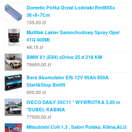
Dometic Półka Drzwi Lodówki Rml94Xx
36×8×7Cm
155,00
zł
Multilak Lakier Samochodowy Spray Opel
41Q 400Ml
48,15
zł
BMW X1 (E84) xDrive 25 d 218 KM
79900,00
zł
Bars Akumulator Efb 12V 95Ah 850A
Start&Stop Bm95
650,00
zł
IVECO DAILY 35C11 * WYWROTKA 3,05 m
*DUBEL KABINA
77500,00
zł
Mitsubishi Colt 1.3 , Salon Polska, Klima,ALU