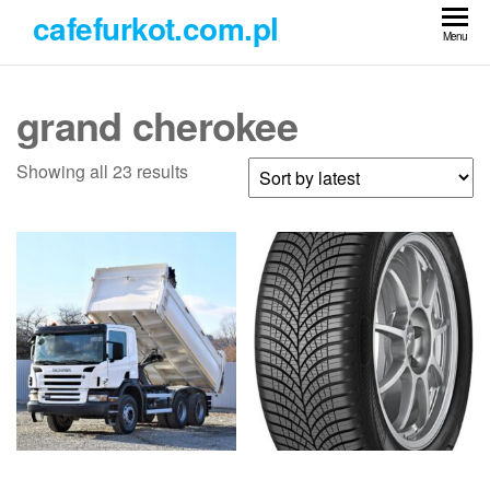
Przejdź
cafefurkot.com.pl
do
Menu
treści
grand cherokee
Showing all 23 results