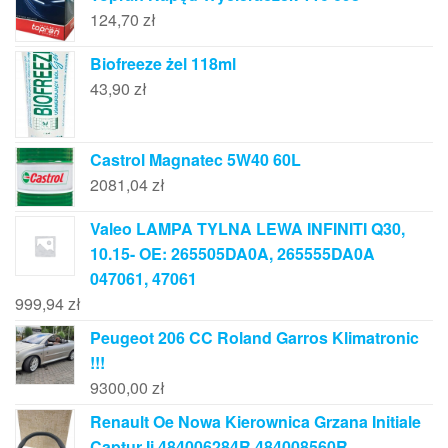
124,70
zł
Biofreeze żel 118ml
43,90
zł
Castrol Magnatec 5W40 60L
2081,04
zł
Valeo LAMPA TYLNA LEWA INFINITI Q30,
10.15- OE: 265505DA0A, 265555DA0A
047061, 47061
999,94
zł
Peugeot 206 CC Roland Garros Klimatronic
!!!
9300,00
zł
Renault Oe Nowa Kierownica Grzana Initiale
Captur Ii 484006284R 484008560R