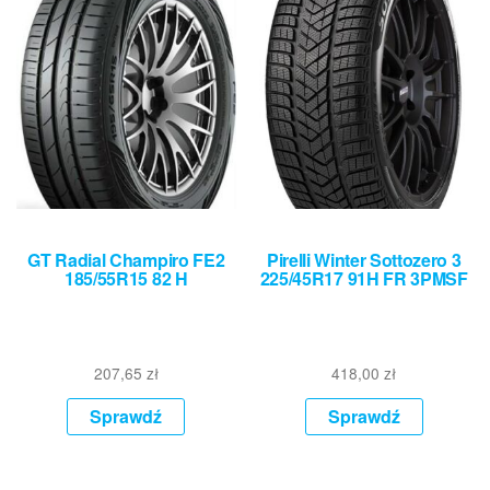
GT Radial Champiro FE2
Pirelli Winter Sottozero 3
185/55R15 82 H
225/45R17 91H FR 3PMSF
207,65
zł
418,00
zł
Sprawdź
Sprawdź