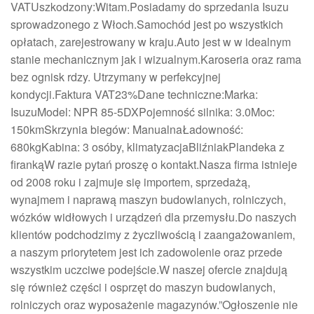
VATUszkodzony:Witam.Posiadamy do sprzedania Isuzu
sprowadzonego z Włoch.Samochód jest po wszystkich
opłatach, zarejestrowany w kraju.Auto jest w w idealnym
stanie mechanicznym jak i wizualnym.Karoseria oraz rama
bez ognisk rdzy. Utrzymany w perfekcyjnej
kondycji.Faktura VAT23%Dane techniczne:Marka:
IsuzuModel: NPR 85-5DXPojemność silnika: 3.0Moc:
150kmSkrzynia biegów: ManualnaŁadowność:
680kgKabina: 3 osóby, klimatyzacjaBliźniakPlandeka z
firankąW razie pytań proszę o kontakt.Nasza firma istnieje
od 2008 roku i zajmuje się importem, sprzedażą,
wynajmem i naprawą maszyn budowlanych, rolniczych,
wózków widłowych i urządzeń dla przemysłu.Do naszych
klientów podchodzimy z życzliwością i zaangażowaniem,
a naszym priorytetem jest ich zadowolenie oraz przede
wszystkim uczciwe podejście.W naszej ofercie znajdują
się również części i osprzęt do maszyn budowlanych,
rolniczych oraz wyposażenie magazynów.”Ogłoszenie nie