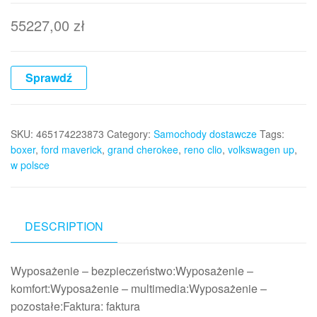
55227,00
zł
Sprawdź
SKU:
465174223873
Category:
Samochody dostawcze
Tags:
boxer
,
ford maverick
,
grand cherokee
,
reno clio
,
volkswagen up
,
w polsce
DESCRIPTION
Wyposażenie – bezpieczeństwo:Wyposażenie –
komfort:Wyposażenie – multimedia:Wyposażenie –
pozostałe:Faktura: faktura