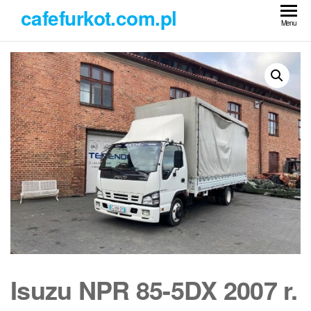
Przejdź
cafefurkot.com.pl
do
Menu
treści
Isuzu NPR 85-5DX 2007 r.