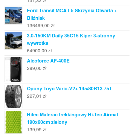
131,32
zł
Ford Transit MCA L5 Skrzynia Otwarta +
Bliźniak
136499,00
zł
3.0-150KM Daily 35C15 Kiper 3-stronny
wywrotka
64900,00
zł
Alcoforce AF-400E
289,00
zł
Opony Toyo Vario-V2+ 145/80R13 75T
227,01
zł
Hitec Materac trekkingowy Hi-Tec Airmat
190x60cm zielony
139,99
zł