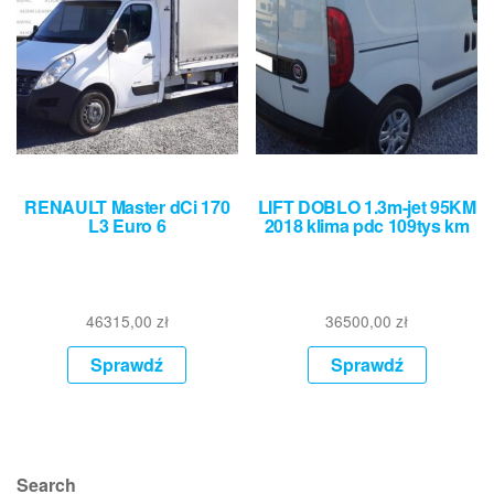
RENAULT Master dCi 170
LIFT DOBLO 1.3m-jet 95KM
L3 Euro 6
2018 klima pdc 109tys km
46315,00
zł
36500,00
zł
Sprawdź
Sprawdź
Search