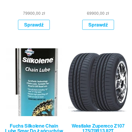
79900,00
zł
69900,00
zł
Sprawdź
Sprawdź
Fuchs Silkolene Chain
Westlake Zupereco Z107
Lube Smar Do Łańcuchów
175/70R13 82T