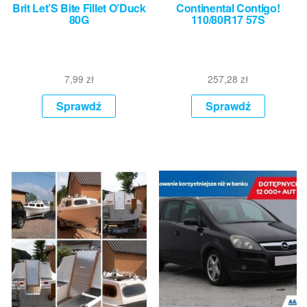
Brit Let’S Bite Fillet O’Duck
Continental Contigo!
80G
110/80R17 57S
7,99
zł
257,28
zł
Sprawdź
Sprawdź