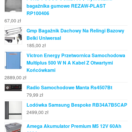
bagażnika gumowe REZAW-PLAST
RP100406
67,00
zł
Gmp Bagażnik Dachowy Na Relingi Bazowy
Belki Uniwersal
185,00
zł
Victron Energy Przetwornica Samochodowa
Multiplus 500 W N A Kabel Z Otwartymi
Końcówkami
2889,00
zł
Radio Samochodowe Manta Rs4507Bt
79,99
zł
Lodówka Samsung Bespoke RB34A7B5CAP
2499,00
zł
Amega Akumulator Premium M5 12V 60Ah