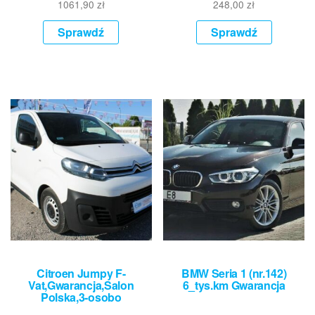
1061,90
zł
248,00
zł
Sprawdź
Sprawdź
Citroen Jumpy F-
BMW Seria 1 (nr.142)
Vat,Gwarancja,Salon
6_tys.km Gwarancja
Polska,3-osobo