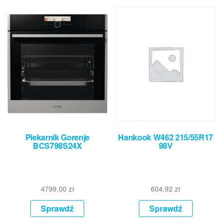
Piekarnik Gorenje
Hankook W462 215/55R17
BCS798S24X
98V
4799,00
zł
604,92
zł
Sprawdź
Sprawdź