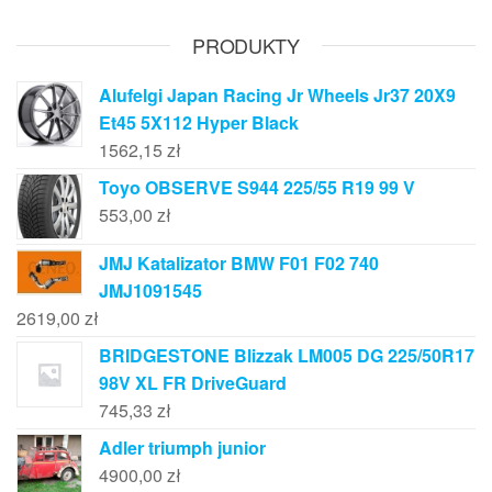
PRODUKTY
Alufelgi Japan Racing Jr Wheels Jr37 20X9
Et45 5X112 Hyper Black
1562,15
zł
Toyo OBSERVE S944 225/55 R19 99 V
553,00
zł
JMJ Katalizator BMW F01 F02 740
JMJ1091545
2619,00
zł
BRIDGESTONE Blizzak LM005 DG 225/50R17
98V XL FR DriveGuard
745,33
zł
Adler triumph junior
4900,00
zł