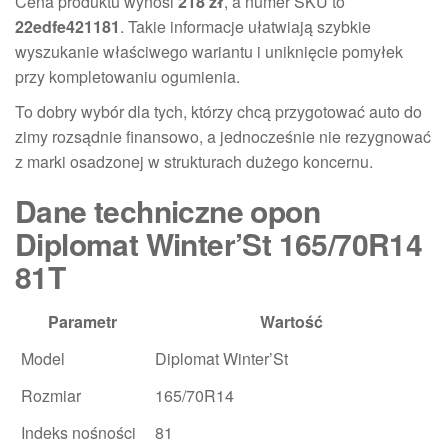
Cena produktu wynosi
218 zł
, a numer SKU to
22edfe421181
. Takie informacje ułatwiają szybkie
wyszukanie właściwego wariantu i uniknięcie pomyłek
przy kompletowaniu ogumienia.
To dobry wybór dla tych, którzy chcą przygotować auto do
zimy rozsądnie finansowo, a jednocześnie nie rezygnować
z marki osadzonej w strukturach dużego koncernu.
Dane techniczne opon
Diplomat Winter’St 165/70R14
81T
Parametr
Wartość
Model
Diplomat Winter’St
Rozmiar
165/70R14
Indeks nośności
81