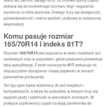
Warto też zwrócić uwagę na to, że zimowe opony często
dobiera się do konkretnego rozmiaru felgi i regularnie
wymienia co kilka sezonów. Dlatego liczy się dostępność,
przewidywalność i realna wartość użytkowa w codziennej
eksploatacji.
Komu pasuje rozmiar
165/70R14 i indeks 81T?
Rozmiar
165/70R14
jest popularny w wielu modelach aut
osobowych oraz w pojazdach, gdzie producent przewiduje
taką specyfikację. Z kolei oznaczenie
81T
wskazuje na
dopuszczalne obciążenie i klasę prędkości w ramach
parametrów producenta.
Ten typ opon bywa wybierany do aut miejskich i
kompaktowych, a także do pojazdów, w których liczy się
wygoda jazdy i stabilność w warunkach zimowych. W
praktyce użytkownicy często szukają zamiennika do