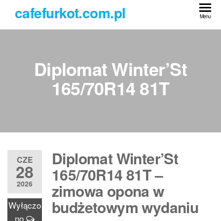
Przejdź
cafefurkot.com.pl
do
Menu
treści
Diplomat Winter’St
165/70R14 81T
Diplomat Winter’St
CZE
28
165/70R14 81T –
2026
zimowa opona w
budżetowym wydaniu
Wyłączo
no