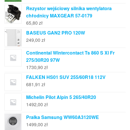
Rezystor wejściowy silnika wentylatora
chłodnicy MAXGEAR 57-0179
65,80
zł
BASEUS GAN2 PRO 120W
249,00
zł
Continental Wintercontact Ts 860 S Xl Fr
275/30R20 97W
1730,90
zł
FALKEN HS01 SUV 255/60R18 112V
681,91
zł
Michelin Pilot Alpin 5 265/40R20
1492,00
zł
Pralka Samsung WW60A3120WE
1499,00
zł