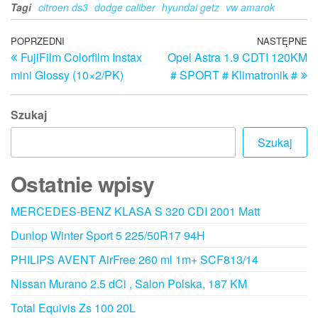
Tagi
citroen ds3
dodge caliber
hyundai getz
vw amarok
Nawigacja
Poprzedni
POPRZEDNI
NASTĘPNE
N
FujiFilm Colorfilm Instax
Opel Astra 1.9 CDTI 120KM
wpis
w
wpisu
mini Glossy (10×2/PK)
# SPORT # Klimatronik #
Szukaj
Szukaj
Ostatnie wpisy
MERCEDES-BENZ KLASA S 320 CDI 2001 Matt
Dunlop Winter Sport 5 225/50R17 94H
PHILIPS AVENT AirFree 260 ml 1m+ SCF813/14
Nissan Murano 2.5 dCi , Salon Polska, 187 KM
Total Equivis Zs 100 20L