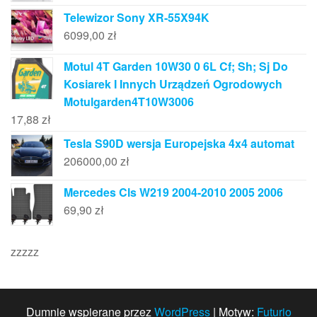
Telewizor Sony XR-55X94K
6099,00
zł
Motul 4T Garden 10W30 0 6L Cf; Sh; Sj Do
Kosiarek I Innych Urządzeń Ogrodowych
Motulgarden4T10W3006
17,88
zł
Tesla S90D wersja Europejska 4x4 automat
206000,00
zł
Mercedes Cls W219 2004-2010 2005 2006
69,90
zł
zzzzz
Dumnie wspierane przez
WordPress
|
Motyw:
Futurio