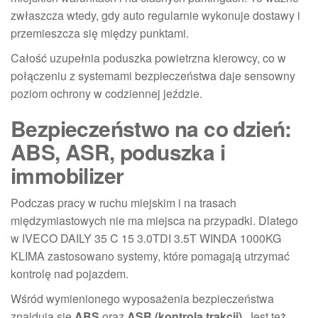
zwłaszcza wtedy, gdy auto regularnie wykonuje dostawy i
przemieszcza się między punktami.
Całość uzupełnia poduszka powietrzna kierowcy, co w
połączeniu z systemami bezpieczeństwa daje sensowny
poziom ochrony w codziennej jeździe.
Bezpieczeństwo na co dzień:
ABS, ASR, poduszka i
immobilizer
Podczas pracy w ruchu miejskim i na trasach
międzymiastowych nie ma miejsca na przypadki. Dlatego
w IVECO DAILY 35 C 15 3.0TDI 3.5T WINDA 1000KG
KLIMA zastosowano systemy, które pomagają utrzymać
kontrolę nad pojazdem.
Wśród wymienionego wyposażenia bezpieczeństwa
znajdują się
ABS
oraz
ASR (kontrola trakcji)
. Jest też