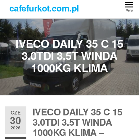
Przejdź
cafefurkot.com.pl
do
Menu
treści
IVECO DAILY 35 C 15
3.0TDI 3.5T WINDA
1000KG KLIMA
IVECO DAILY 35 C 15
CZE
30
3.0TDI 3.5T WINDA
2026
1000KG KLIMA –