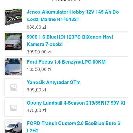
Jenox Akumulator Hobby 12V 145 Ah Do
Łodzi Marine R145482T
638,00
zł
5008 1.6 BlueHDi 120PS BiXenon Navi
Kamera 7-osob!
39900,00
zł
Ford Focus 1.4 BenzynaLPG 80KM
13500,00
zł
Yanosik Antyradar GTm
999,00
zł
Opony Landsail 4-Season 215/65R17 99V Xl
475,00
zł
FORD Transit Custom 2.0 EcoBlue Euro 6
L2H2