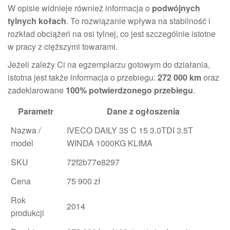
W opisie widnieje również informacja o
podwójnych
tylnych kołach
. To rozwiązanie wpływa na stabilność i
rozkład obciążeń na osi tylnej, co jest szczególnie istotne
w pracy z cięższymi towarami.
Jeżeli zależy Ci na egzemplarzu gotowym do działania,
istotna jest także informacja o przebiegu:
272 000 km
oraz
zadeklarowane
100% potwierdzonego przebiegu
.
Parametr
Dane z ogłoszenia
Nazwa /
IVECO DAILY 35 C 15 3.0TDI 3.5T
model
WINDA 1000KG KLIMA
SKU
72f2b77e8297
Cena
75 900 zł
Rok
2014
produkcji