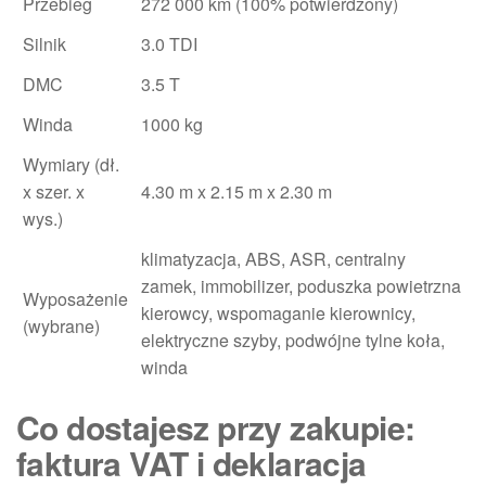
Przebieg
272 000 km (100% potwierdzony)
Silnik
3.0 TDI
DMC
3.5 T
Winda
1000 kg
Wymiary (dł.
x szer. x
4.30 m x 2.15 m x 2.30 m
wys.)
klimatyzacja, ABS, ASR, centralny
zamek, immobilizer, poduszka powietrzna
Wyposażenie
kierowcy, wspomaganie kierownicy,
(wybrane)
elektryczne szyby, podwójne tylne koła,
winda
Co dostajesz przy zakupie:
faktura VAT i deklaracja