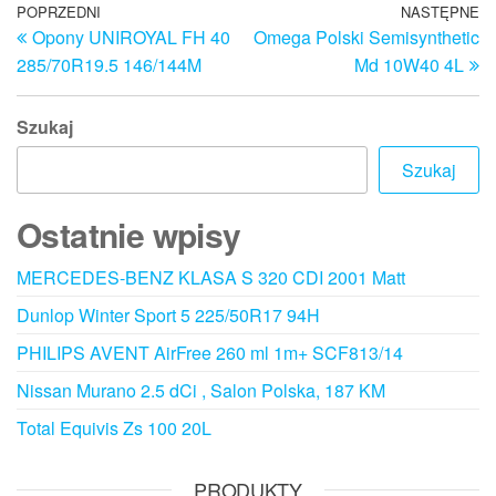
Nawigacja
Poprzedni
POPRZEDNI
NASTĘPNE
N
Opony UNIROYAL FH 40
Omega Polski Semisynthetic
wpis
w
wpisu
285/70R19.5 146/144M
Md 10W40 4L
Szukaj
Szukaj
Ostatnie wpisy
MERCEDES-BENZ KLASA S 320 CDI 2001 Matt
Dunlop Winter Sport 5 225/50R17 94H
PHILIPS AVENT AirFree 260 ml 1m+ SCF813/14
Nissan Murano 2.5 dCi , Salon Polska, 187 KM
Total Equivis Zs 100 20L
PRODUKTY