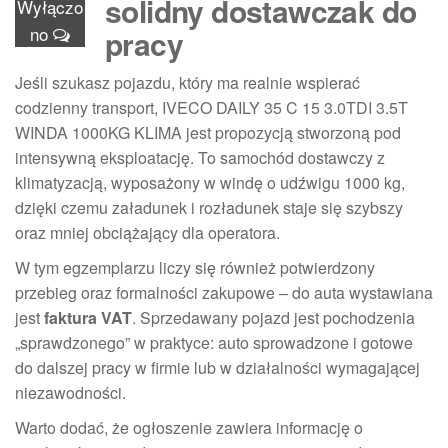
solidny dostawczak do
Wyłączo
no
pracy
Jeśli szukasz pojazdu, który ma realnie wspierać
codzienny transport, IVECO DAILY 35 C 15 3.0TDI 3.5T
WINDA 1000KG KLIMA jest propozycją stworzoną pod
intensywną eksploatację. To samochód dostawczy z
klimatyzacją, wyposażony w windę o udźwigu 1000 kg,
dzięki czemu załadunek i rozładunek staje się szybszy
oraz mniej obciążający dla operatora.
W tym egzemplarzu liczy się również potwierdzony
przebieg oraz formalności zakupowe – do auta wystawiana
jest
faktura VAT
. Sprzedawany pojazd jest pochodzenia
„sprawdzonego” w praktyce: auto sprowadzone i gotowe
do dalszej pracy w firmie lub w działalności wymagającej
niezawodności.
Warto dodać, że ogłoszenie zawiera informację o