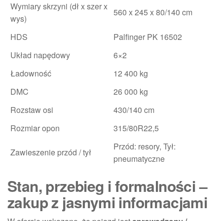
Wymiary skrzyni (dł x szer x
560 x 245 x 80/140 cm
wys)
HDS
Palfinger PK 16502
Układ napędowy
6×2
Ładowność
12 400 kg
DMC
26 000 kg
Rozstaw osi
430/140 cm
Rozmiar opon
315/80R22,5
Przód: resory, Tył:
Zawieszenie przód / tył
pneumatyczne
Stan, przebieg i formalności –
zakup z jasnymi informacjami