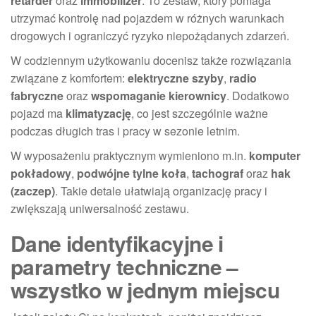
retarder
oraz
immobilizer
. To zestaw, który pomaga
utrzymać kontrolę nad pojazdem w różnych warunkach
drogowych i ograniczyć ryzyko niepożądanych zdarzeń.
W codziennym użytkowaniu docenisz także rozwiązania
związane z komfortem:
elektryczne szyby
,
radio
fabryczne
oraz
wspomaganie kierownicy
. Dodatkowo
pojazd ma
klimatyzację
, co jest szczególnie ważne
podczas długich tras i pracy w sezonie letnim.
W wyposażeniu praktycznym wymieniono m.in.
komputer
pokładowy
,
podwójne tylne koła
,
tachograf
oraz
hak
(zaczep)
. Takie detale ułatwiają organizację pracy i
zwiększają uniwersalność zestawu.
Dane identyfikacyjne i
parametry techniczne –
wszystko w jednym miejscu