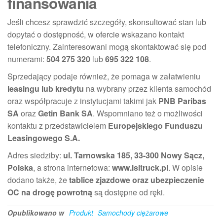
finansowania
Jeśli chcesz sprawdzić szczegóły, skonsultować stan lub
dopytać o dostępność, w ofercie wskazano kontakt
telefoniczny. Zainteresowani mogą skontaktować się pod
numerami:
504 275 320
lub
695 322 108
.
Sprzedający podaje również, że pomaga w załatwieniu
leasingu lub kredytu
na wybrany przez klienta samochód
oraz współpracuje z instytucjami takimi jak
PNB Paribas
SA
oraz
Getin Bank SA
. Wspomniano też o możliwości
kontaktu z przedstawicielem
Europejskiego Funduszu
Leasingowego S.A.
Adres siedziby:
ul. Tarnowska 185, 33-300 Nowy Sącz,
Polska
, a strona internetowa:
www.lsitruck.pl
. W opisie
dodano także, że
tablice zjazdowe oraz ubezpieczenie
OC na drogę powrotną
są dostępne od ręki.
Opublikowano w
Produkt
Samochody ciężarowe