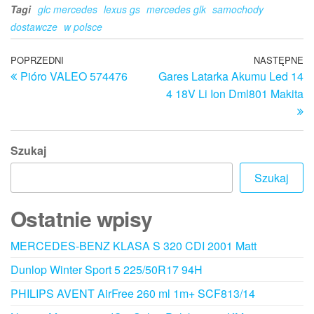
Tagi
glc mercedes
lexus gs
mercedes glk
samochody
dostawcze
w polsce
Nawigacja
Poprzedni
POPRZEDNI
NASTĘPNE
N
Pióro VALEO 574476
Gares Latarka Akumu Led 14
wpis
w
wpisu
4 18V Li Ion Dml801 Makita
Szukaj
Szukaj
Ostatnie wpisy
MERCEDES-BENZ KLASA S 320 CDI 2001 Matt
Dunlop Winter Sport 5 225/50R17 94H
PHILIPS AVENT AirFree 260 ml 1m+ SCF813/14