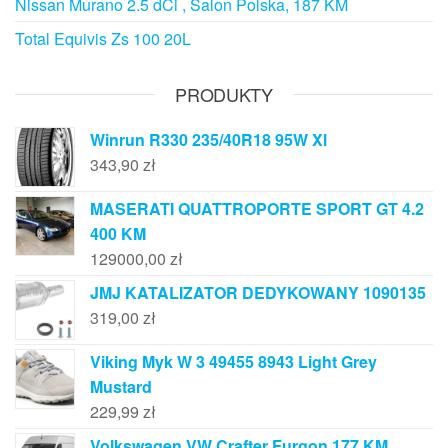
Nissan Murano 2.5 dCi , Salon Polska, 187 KM
Total Equivis Zs 100 20L
PRODUKTY
Winrun R330 235/40R18 95W Xl
343,90
zł
MASERATI QUATTROPORTE SPORT GT 4.2
400 KM
129000,00
zł
JMJ KATALIZATOR DEDYKOWANY 1090135
319,00
zł
Viking Myk W 3 49455 8943 Light Grey
Mustard
229,99
zł
Volkswagen VW Crafter Furgon 177 KM