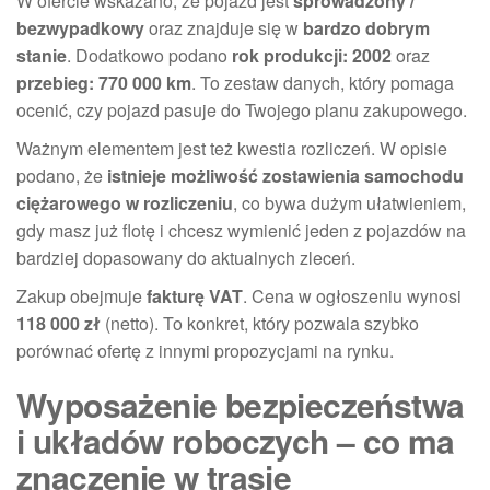
W ofercie wskazano, że pojazd jest
sprowadzony /
bezwypadkowy
oraz znajduje się w
bardzo dobrym
stanie
. Dodatkowo podano
rok produkcji: 2002
oraz
przebieg: 770 000 km
. To zestaw danych, który pomaga
ocenić, czy pojazd pasuje do Twojego planu zakupowego.
Ważnym elementem jest też kwestia rozliczeń. W opisie
podano, że
istnieje możliwość zostawienia samochodu
ciężarowego w rozliczeniu
, co bywa dużym ułatwieniem,
gdy masz już flotę i chcesz wymienić jeden z pojazdów na
bardziej dopasowany do aktualnych zleceń.
Zakup obejmuje
fakturę VAT
. Cena w ogłoszeniu wynosi
118 000 zł
(netto). To konkret, który pozwala szybko
porównać ofertę z innymi propozycjami na rynku.
Wyposażenie bezpieczeństwa
i układów roboczych – co ma
znaczenie w trasie