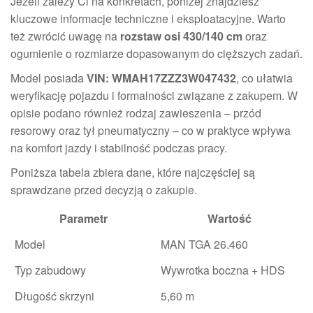
Jeżeli zależy Ci na konkretach, poniżej znajdziesz
kluczowe informacje techniczne i eksploatacyjne. Warto
też zwrócić uwagę na
rozstaw osi 430/140 cm
oraz
ogumienie o rozmiarze dopasowanym do cięższych zadań.
Model posiada
VIN: WMAH17ZZZ3W047432
, co ułatwia
weryfikację pojazdu i formalności związane z zakupem. W
opisie podano również rodzaj zawieszenia – przód
resorowy oraz tył pneumatyczny – co w praktyce wpływa
na komfort jazdy i stabilność podczas pracy.
Poniższa tabela zbiera dane, które najczęściej są
sprawdzane przed decyzją o zakupie.
Parametr
Wartość
Model
MAN TGA 26.460
Typ zabudowy
Wywrotka boczna + HDS
Długość skrzyni
5,60 m