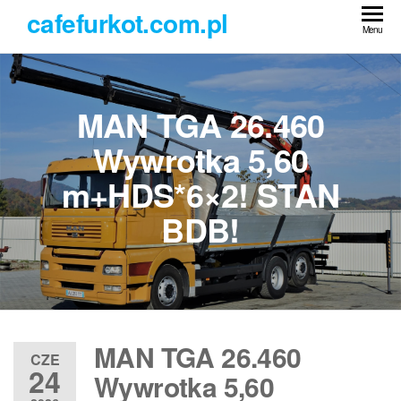
Przejdź
cafefurkot.com.pl
do
Menu
treści
MAN TGA 26.460
Wywrotka 5,60
m+HDS*6×2! STAN
BDB!
MAN TGA 26.460
CZE
24
Wywrotka 5,60