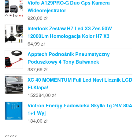
Viofo A129PRO-G Duo Gps Kamera
Wideorejestrator
920,00
zł
Interlook Zestaw H7 Led X3 Zes 50W
12000Lm Homologacja Kolor H7 X3
64,99
zł
Apptech Podnośnik Pneumatyczny
Poduszkowy 4 Tony Bałwanek
387,69
zł
XC 40 MOMENTUM Full Led Navi Licznik LCD
El.Klapa!
152384,00
zł
Victron Energy Ładowarka Skylla Tg 24V 80A
1+1 Wyj
134,00
zł
zzzzz