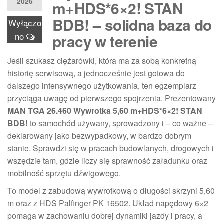
2026
m+HDS*6×2! STAN
BDB! – solidna baza do
Wyłączo
no
pracy w terenie
Jeśli szukasz ciężarówki, która ma za sobą konkretną
historię serwisową, a jednocześnie jest gotowa do
dalszego intensywnego użytkowania, ten egzemplarz
przyciąga uwagę od pierwszego spojrzenia. Prezentowany
MAN TGA 26.460 Wywrotka 5,60 m+HDS*6×2! STAN
BDB!
to samochód używany, sprowadzony i – co ważne –
deklarowany jako bezwypadkowy, w bardzo dobrym
stanie. Sprawdzi się w pracach budowlanych, drogowych i
wszędzie tam, gdzie liczy się sprawność załadunku oraz
mobilność sprzętu dźwigowego.
To model z zabudową wywrotkową o długości skrzyni 5,60
m oraz z HDS Palfinger PK 16502. Układ napędowy 6×2
pomaga w zachowaniu dobrej dynamiki jazdy i pracy, a