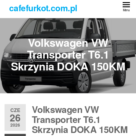
Przejdź
cafefurkot.com.pl
do
Menu
treści
Volkswagen VW
Transporter T6.1
Skrzynia DOKA 150KM
Volkswagen VW
CZE
26
Transporter T6.1
2026
Skrzynia DOKA 150KM