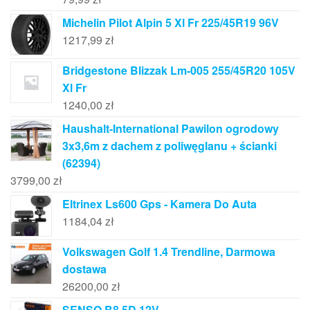
Michelin Pilot Alpin 5 Xl Fr 225/45R19 96V
1217,99
zł
Bridgestone Blizzak Lm-005 255/45R20 105V
Xl Fr
1240,00
zł
Haushalt-International Pawilon ogrodowy
3x3,6m z dachem z poliwęglanu + ścianki
(62394)
3799,00
zł
Eltrinex Ls600 Gps - Kamera Do Auta
1184,04
zł
Volkswagen Golf 1.4 Trendline, Darmowa
dostawa
26200,00
zł
SENSO B8.5D 12V