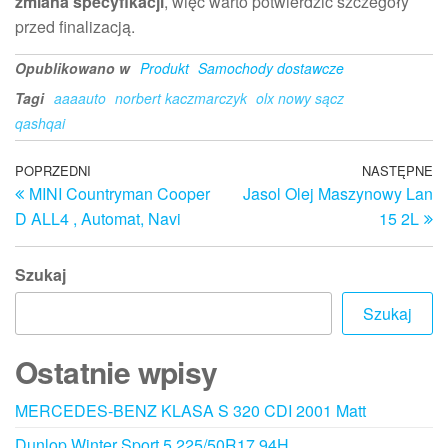
zmiana specyfikacji
, więc warto potwierdzić szczegóły
przed finalizacją.
Opublikowano w
Produkt
Samochody dostawcze
Tagi
aaaauto
norbert kaczmarczyk
olx nowy sącz
qashqai
Nawigacja
Poprzedni
POPRZEDNI
NASTĘPNE
N
MINI Countryman Cooper
Jasol Olej Maszynowy Lan
wpis
w
wpisu
D ALL4 , Automat, Navi
15 2L
Szukaj
Szukaj
Ostatnie wpisy
MERCEDES-BENZ KLASA S 320 CDI 2001 Matt
Dunlop Winter Sport 5 225/50R17 94H