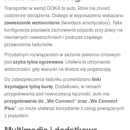
Transporter w wersji DOKA to auto, które ma znosić
codzienne obciążenia. Dlatego w wyposażeniu wskazano
zawieszenie wzmocnione
(twardsze amortyzatory). Taka
konfiguracja poprawia zachowanie pojazdu przy pracy na
nierównych nawierzchniach i podczas częstego
przewożenia ładunków.
Przydatnym rozwiązaniem w sezonie jesienno-zimowym
jest
szyba tylna ogrzewana
. Ułatwia to utrzymanie
widoczności, gdy warunki na drodze się pogarszają.
Do zabezpieczenia ładunku przewidziano
linki
trzymające tylną burtę
. Dodatkowo, w ramach
przygotowania pod nowoczesną łączność, auto ma
przygotowanie do „We Connect” oraz „We Connect
Plus”
, co może ułatwiać korzystanie z usług powiązanych
z pojazdem.
Multimedia i dodatkowe