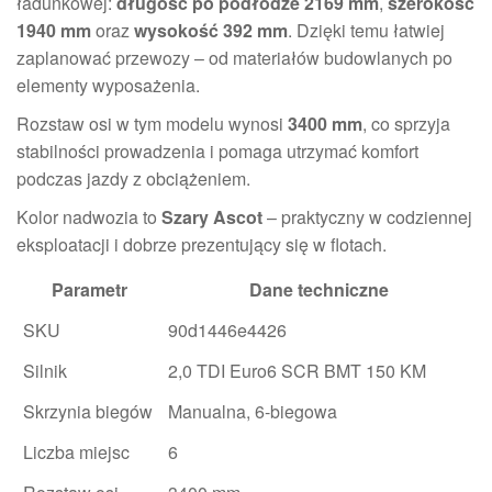
ładunkowej:
długość po podłodze 2169 mm
,
szerokość
1940 mm
oraz
wysokość 392 mm
. Dzięki temu łatwiej
zaplanować przewozy – od materiałów budowlanych po
elementy wyposażenia.
Rozstaw osi w tym modelu wynosi
3400 mm
, co sprzyja
stabilności prowadzenia i pomaga utrzymać komfort
podczas jazdy z obciążeniem.
Kolor nadwozia to
Szary Ascot
– praktyczny w codziennej
eksploatacji i dobrze prezentujący się w flotach.
Parametr
Dane techniczne
SKU
90d1446e4426
Silnik
2,0 TDI Euro6 SCR BMT 150 KM
Skrzynia biegów
Manualna, 6-biegowa
Liczba miejsc
6