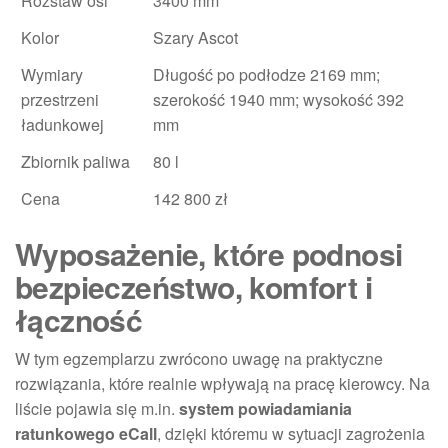
Rozstaw osi
3400 mm
Kolor
Szary Ascot
Wymiary
Długość po podłodze 2169 mm;
przestrzeni
szerokość 1940 mm; wysokość 392
ładunkowej
mm
Zbiornik paliwa
80 l
Cena
142 800 zł
Wyposażenie, które podnosi
bezpieczeństwo, komfort i
łączność
W tym egzemplarzu zwrócono uwagę na praktyczne
rozwiązania, które realnie wpływają na pracę kierowcy. Na
liście pojawia się m.in.
system powiadamiania
ratunkowego eCall
, dzięki któremu w sytuacji zagrożenia